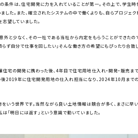
の条件は、住宅開発に力を入れていることが第一。その上で、学生時
ました。また、確立されたシステムの中で働くよりも、自らプロジェク
を志望していました。
意外と少なく、その一社である当社から内定をもらうことができたので
に頼らず自分で仕事を回したい」そんな働き方の希望にもぴったり合致
譲住宅の開発に携わった後、4年目で住宅用地仕入れ・開発・販売ま
後2019年に住宅開発用地の仕入れ担当になり、2024年10月まで
物をいう世界です。当然ながら良い土地情報は競合が多く、まさに早
私は「明日には返す」という意識で動いていました。