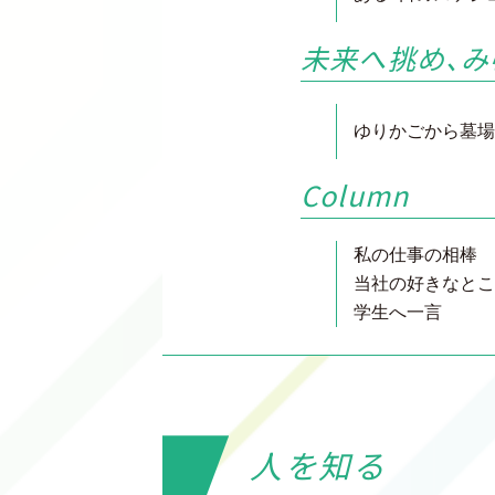
未来へ挑め、み
ゆりかごから墓場
Column
私の仕事の相棒
当社の好きなとこ
学生へ一言
人を知る