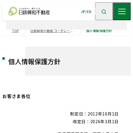
JP
/
EN
TOP
日鉄興和不動産 コーポレートサイト
個人情報保護方針
企業情報
ニュース
企業情報TOP
トップメッセージ
個人情報保護方針
企業理念
会社概要
事業紹介
沿革
事業・
ポートフォリ
お客さま各位
サステナビリティ
役員一覧
組織図
ビル事業
住宅事業
グループ会社
受賞歴
制定日：2012年10月1日
高級
賃貸
住宅
事業
物流施設事業
業績・財務
トップメッセージ
改定日：2026年3月1日
サステナビリティ
ニュース・
トピックス
企業広告
不動産
ソリューション
市街地
マネジメント
再開発
事業