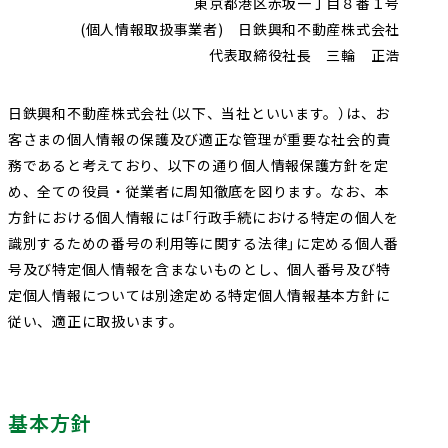
東京都港区赤坂一丁目８番１号
採用情報
会社案内（PDF）
電子公告
マンション
ステークホルダー
再生
事業
地域
重要課題
創生
事業
(個人情報取扱事業者) 日鉄興和不動産株式会社
業績・財務
連結業績推移
エンゲージメント
（マテリアリティ）
代表取締役社長 三輪 正浩
ホテル事業
国際事業
有価証券報告書等
地球環境への配慮
安全・安心の確保
日鉄興和不動産株式会社（以下、当社といいます。）は、お
農業事業
オープン
客さまの個人情報の保護及び適正な管理が重要な社会的責
社会変化への対応
イノベーション
次世代を担う人材創
への
取り組み
務であると考えており、以下の通り個人情報保護方針を定
ガバナンスの充実・
社会貢献活動・
め、全ての役員・従業者に周知徹底を図ります。なお、本
高度化
コミュニティ支援
方針における個人情報には「行政手続における特定の個人を
識別するための番号の利用等に関する法律」に定める個人番
サステナブルファイナ
GRIスタンダード
号及び特定個人情報を含まないものとし、個人番号及び特
ンス
内容索引
定個人情報については別途定める特定個人情報基本方針に
従い、適正に取扱います。
基本方針