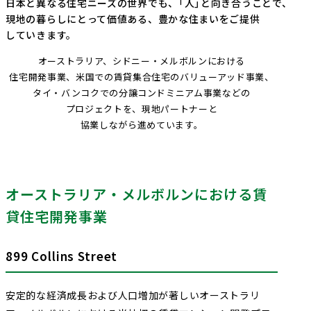
日本と
異なる
住宅ニーズの
世界でも、
「人」と
向き合う
ことで、
採用情報
会社案内（PDF）
電子公告
現地の
暮らし
にとって
価値ある、
豊かな
住まいを
ご提供
マンション
ステークホルダー
再生
事業
地域
重要課題
創生
事業
業績・財務
連結業績推移
エンゲージメント
（マテリアリティ）
していきます。
ホテル事業
国際事業
有価証券報告書等
オーストラリア、
シドニー・メルボルン
における
地球環境への配慮
安全・安心の確保
住宅開発事業、
米国での
賃貸
集合
住宅の
バリューアッド事業、
農業事業
オープン
タイ・バンコクでの
分譲
コンドミニアム
事業などの
社会変化への対応
イノベーション
次世代を担う人材創
への
プロジェクトを、
現地
パートナーと
取り組み
協業
しながら
進めています。
ガバナンスの充実・
社会貢献活動・
高度化
コミュニティ支援
サステナブルファイナ
GRIスタンダード
ンス
内容索引
オーストラリア・メルボルンにおける賃
貸住宅開発事業
899 Collins Street
安定的な経済成長および人口増加が著しいオーストラリ