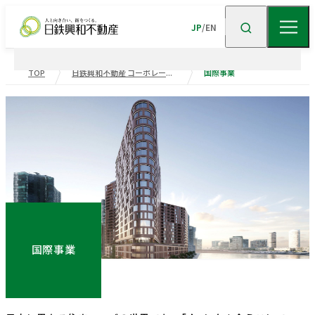
JP
/
EN
TOP
日鉄興和不動産 コーポレートサイト
国際事業
企業情報
ニュース
企業情報TOP
トップメッセージ
企業理念
会社概要
事業紹介
沿革
事業・
ポートフォリ
サステナビリティ
役員一覧
組織図
ビル事業
住宅事業
国際事業
グループ会社
受賞歴
高級
賃貸
住宅
事業
物流施設事業
業績・財務
トップメッセージ
サステナビリティ
ニュース・
トピックス
企業広告
不動産
ソリューション
市街地
マネジメント
再開発
事業