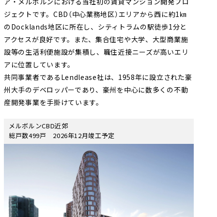
ア・メルボルンにおける当社初の賃貸マンション開発プロ
ジェクトです。CBD（中⼼業務地区）エリアから⻄に約1㎞
のDocklands地区に所在し、シティトラムの駅徒歩1分と
アクセスが良好です。また、集合住宅や大学、⼤型商業施
設等の生活利便施設が集積し、職住近接ニーズが⾼いエリ
アに位置しています。
共同事業者であるLendlease社は、1958年に設立された豪
州大手のデベロッパーであり、豪州を中心に数多くの不動
産開発事業を手掛けています。
メルボルンCBD近郊
総戸数499戸 2026年12月竣工予定