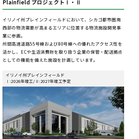
Plainfield プロジェクトⅠ・Ⅱ
イリノイ州プレインフィールドにおいて、シカゴ都市圏南
西部の物流需要が高まるエリアに位置する物流施設開発事
業に参画。
州間高速道路55号線および80号線への優れたアクセス性を
活かし、ECや生活消費財を取り扱う企業の保管・配送拠点
としての機能を備えた施設を計画しています。
イリノイ州プレインフィールド
Ⅰ:2026年竣工/Ⅱ:2027年竣工予定