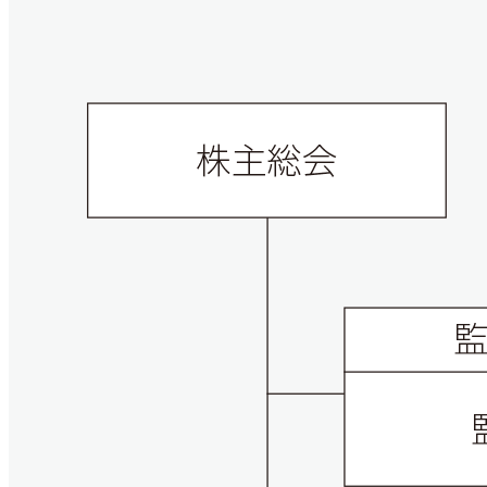
採用情報
会社案内（PDF）
電子公告
マンション
ステークホルダー
再生
事業
地域
重要課題
創生
事業
業績・財務
連結業績推移
エンゲージメント
（マテリアリティ）
ホテル事業
国際事業
有価証券報告書等
地球環境への配慮
安全・安心の確保
農業事業
オープン
社会変化への対応
イノベーション
次世代を担う人材創
への
取り組み
ガバナンスの充実・
社会貢献活動・
高度化
コミュニティ支援
サステナブルファイナ
GRIスタンダード
ンス
内容索引