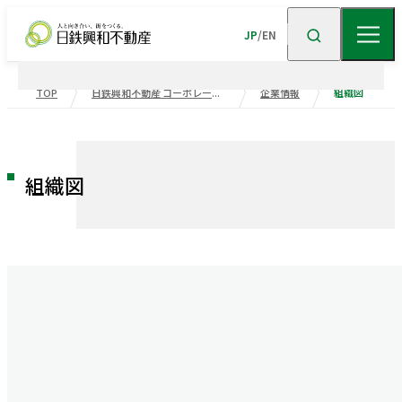
JP
/
EN
TOP
日鉄興和不動産 コーポレートサイト
企業情報
組織図
企業情報
ニュース
企業情報TOP
トップメッセージ
組織図
企業理念
会社概要
事業紹介
沿革
事業・
ポートフォリ
サステナビリティ
役員一覧
組織図
ビル事業
住宅事業
グループ会社
受賞歴
高級
賃貸
住宅
事業
物流施設事業
業績・財務
トップメッセージ
サステナビリティ
ニュース・
トピックス
企業広告
不動産
ソリューション
市街地
マネジメント
再開発
事業