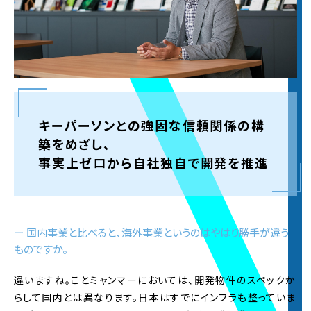
ジ
をご覧ください
2023.9.1
インターンシップ過去参加者インタビューページ
を更新しました。2024年入社予定の内定者のイン
タビューを初公開。
キーパーソンとの強固な信頼関係の構
2023.6.1
2023年度
夏オープン・カンパニー
の
エントリー受
築をめざし、
付
を開始しました。※詳細は夏オープン・カンパニ
事実上ゼロから自社独自で開発を推進
ーサイトをご覧ください
2023.5.22
2023年度
夏オープン・カンパニー
の概要を公開し
ました。マイページ登録は6月1日より受け付けま
ー 国内事業と比べると、海外事業というのはやはり勝手が違う
す。
ものですか。
違いますね。ことミャンマーにおいては、開発物件のスペックか
2023.3.1
2024年新卒採用
エントリー受付を開始
いたしまし
らして国内とは異なります。日本はすでにインフラも整っていま
た！皆様からのご応募お待ちしております。※マイ