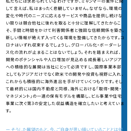
私たちには求められているわけですが、ミャンマーの案件に関
して言えば、私はまったく悲観していません。なぜなら、環境の
変化や時代のニーズに応えるサービスや商品を提供し続けな
い限りは競合他社に後れを取ると十分に理解してきたからこ
そ、手間と時間をかけて利害関係者と強固な信頼関係を築き、
新しい情報が絶えず入ってくる環境を整備してきたからです。コ
ロナはいずれ収束するでしょうし、グローバル化・ボーダーレ
ス化の流れが止まることはないでしょう。それを踏まえれば、
開発のポテンシャルや人口増加が見込める成長著しいアジア
への積極的な展開は当社にとって必須ですし、国際事業本部
としてもアジアだけでなく欧米での開発や投資も視野に入れ、
これからも積極的に海外進出を手がけていくつもりです。そし
て最終的には国内不動産と同様、海外における「取得・開発・
マネジメント」の一連の保有モデルを構築し、ビル事業や住宅
事業に次ぐ第3の安定した収益構造を確立したいと考えていま
す。
ー そうした展望のもと、今、ご自身が思い描いていることとは何