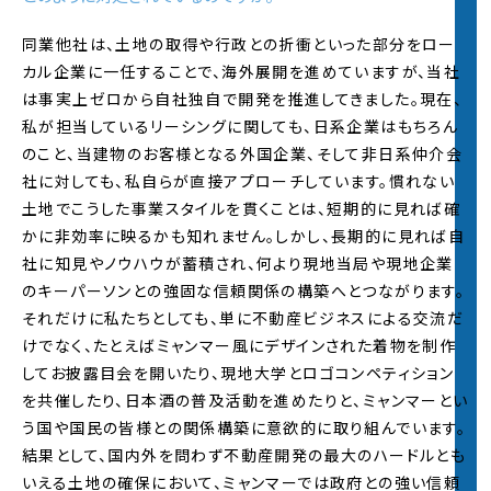
同業他社は、土地の取得や行政との折衝といった部分をロー
2022.6.1
カル企業に一任することで、海外展開を進めていますが、当社
2022年度夏インターンの
エントリー受付
を開始し
は事実上ゼロから自社独自で開発を推進してきました。現在、
ました。
※詳細は
夏インターンページ
をご覧ください
私が担当しているリーシングに関しても、日系企業はもちろん
のこと、当建物のお客様となる外国企業、そして非日系仲介会
社に対しても、私自らが直接アプローチしています。慣れない
2022.5.13
2022年度
インターンシップサイト
をオープンし、
夏
土地でこうした事業スタイルを貫くことは、短期的に見れば確
インターンページ
を公開しました。マイページ登録
かに非効率に映るかも知れません。しかし、長期的に見れば自
は6月1日より受け付けます。
社に知見やノウハウが蓄積され、何より現地当局や現地企業
のキーパーソンとの強固な信頼関係の構築へとつながります。
2022.3.1
それだけに私たちとしても、単に不動産ビジネスによる交流だ
2023年新卒採用エントリー受付を開始いたしまし
けでなく、たとえばミャンマー風にデザインされた着物を制作
た！皆様からのご応募お待ちしております。
してお披露目会を開いたり、現地大学とロゴコンペティション
を共催したり、日本酒の普及活動を進めたりと、ミャンマーとい
2022.2.15
う国や国民の皆様との関係構築に意欲的に取り組んでいます。
2022年入社の
内定者制作サイト
を公開しました。
結果として、国内外を問わず不動産開発の最大のハードルとも
いえる土地の確保において、ミャンマーでは政府との強い信頼
2021.9.1