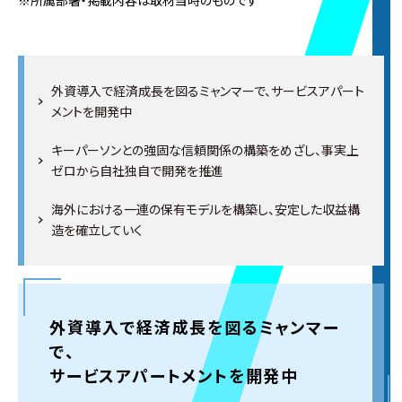
※所属部署・掲載内容は取材当時のものです
外資導入で経済成長を図るミャンマーで、サービスアパート
メントを開発中
キーパーソンとの強固な信頼関係の構築をめざし、事実上
ゼロから自社独自で開発を推進
海外における一連の保有モデルを構築し、安定した収益構
造を確立していく
外資導入で経済成長を図るミャンマー
で、
サービスアパートメントを開発中
2026.7.27
NEW
ウィンターインターンシップ特設ページ
を公開しま