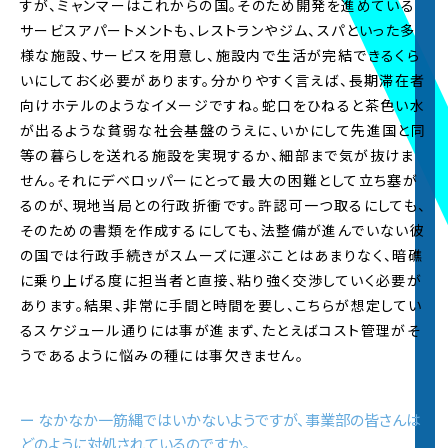
すが、ミャンマーはこれからの国。そのため開発を進めている
ページを登録済の方は
こちら
からログイン
サービスアパートメントも、レストランやジム、スパといった多
様な施設、サービスを用意し、施設内で生活が完結できるくら
2023.1.30
いにしておく必要があります。分かりやすく言えば、長期滞在者
内定者制作サイト
を更新いたしました。2023年入
向けホテルのようなイメージですね。蛇口をひねると茶色い水
社の内定者が制作したコンテンツを
Instagram
で
が出るような貧弱な社会基盤のうえに、いかにして先進国と同
配信開始しました。
※3月上旬までにかけて、毎週月・火・木17時、3グ
等の暮らしを送れる施設を実現するか、細部まで気が抜けま
ループが5回に分けて投稿します。
せん。それにデベロッパーにとって最大の困難として立ち塞が
るのが、現地当局との行政折衝です。許認可一つ取るにしても、
そのための書類を作成するにしても、法整備が進んでいない彼
2022.9.1
2022年度5Daysインターンの
エントリー受付
を開
の国では行政手続きがスムーズに運ぶことはあまりなく、暗礁
始しました。
に乗り上げる度に担当者と直接、粘り強く交渉していく必要が
※募集要項は
5Daysインターンページ
をご覧くだ
あります。結果、非常に手間と時間を要し、こちらが想定してい
さい
るスケジュール通りには事が進まず、たとえばコスト管理がそ
うであるように悩みの種には事欠きません。
2022.9.1
インターンシップ過去参加者インタビューページ
を更新しました。
ー なかなか一筋縄ではいかないようですが、事業部の皆さんは
2023年入社予定の内定者のインタビューを初公
どのように対処されているのですか。
開。