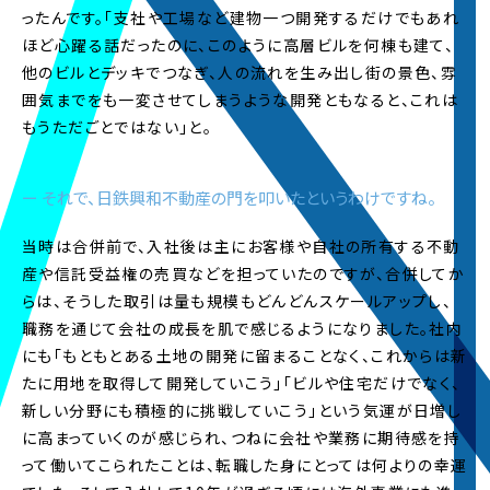
2026.1.16
ったんです。「支社や工場など建物一つ開発するだけでもあれ
本選考スケジュールを公開いたしました。
ほど心躍る話だったのに、このように高層ビルを何棟も建て、
詳しくは採用情報の「募集要項」をご覧ください。
他のビルとデッキでつなぎ、人の流れを生み出し街の景色、雰
囲気までをも一変させてしまうような開発ともなると、これは
2025.12.12
もうただごとではない」と。
社員インタビューページを更新しました。
ー それで、日鉄興和不動産の門を叩いたというわけですね。
2025.8.1
新卒採用ホームページを新デザインサイトへ全面
リニューアルいたしました。
当時は合併前で、入社後は主にお客様や自社の所有する不動
産や信託受益権の売買などを担っていたのですが、合併してか
2025.6.2
らは、そうした取引は量も規模もどんどんスケールアップし、
2025年度夏インターンシップ募集情報
を公開いた
職務を通じて会社の成長を肌で感じるようになりました。社内
しました。
にも「もともとある土地の開発に留まることなく、これからは新
たに用地を取得して開発していこう」「ビルや住宅だけでなく、
2024.10.2
新しい分野にも積極的に挑戦していこう」という気運が日増し
インターンシップ過去参加者インタビューページ
に高まっていくのが感じられ、つねに会社や業務に期待感を持
を更新しました。2025年入社予定の内定者のイン
って働いてこられたことは、転職した身にとっては何よりの幸運
タビューを初公開。