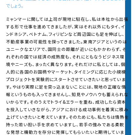
でしょう。
ミャンマーに関しては上司が現地に駐在し、私は本社から出張
する形で仕事を進めてきましたが、実はそれ以外にもタイ、イ
ンドネシア、ベトナム、フィリピンなど周辺国にも足を伸ばし、
不動産事業の可能性を探ってきました。東南アジアというのは
ユニークなエリアで、国同士の距離が近いにもかかわらず、そ
れぞれの国では経済の成熟度も、それにともなうビジネス環
境やニーズも、まったく異なります。それだけに私としては、個
人的に各国のお国柄やマーケット、タイミングに応じた小規模
プロジェクトを実験的にスタートさせていきたいと思っていま
す。やはり実際に足を突っ込まないことには、現地の正確な情
報というものも入ってきませんし、知見やノウハウも蓄えられな
いからです。そのうえでトライ&エラーを重ね、成功したら資本
を投入していきながら、アジアにおける成功事例を着実に積み
上げていきたいと考えています。そのためにも、私たちは情熱を
持った若い担い手を求めていますし、若手の強みである柔軟
な発想と機動力を存分に発揮してもらいたいと期待していま