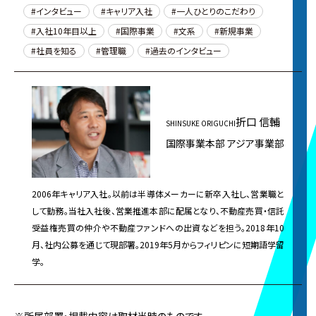
インタビュー
キャリア入社
一人ひとりのこだわり
入社10年目以上
国際事業
文系
新規事業
社員を知る
管理職
過去のインタビュー
折口 信輔
SHINSUKE ORIGUCHI
国際事業本部 アジア事業部
2006年キャリア入社。以前は半導体メーカーに新卒入社し、営業職と
して勤務。当社入社後、営業推進本部に配属となり、不動産売買・信託
受益権売買の仲介や不動産ファンドへの出資などを担う。2018年10
月、社内公募を通じて現部署。2019年5月からフィリピンに短期語学留
学。