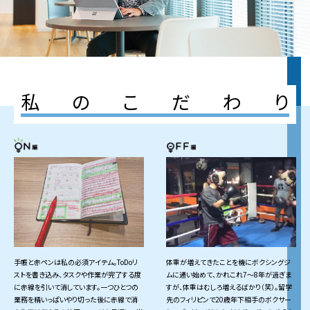
私
の
こ
だ
わ
り
手帳と赤ペンは私の必須アイテム。ToDoリ
体重が増えてきたことを機にボクシングジ
ストを書き込み、タスクや作業が完了する度
ムに通い始めて、かれこれ7〜8年が過ぎま
に赤線を引いて消しています。一つひとつの
すが、体重はむしろ増えるばかり（笑）。留学
業務を精いっぱいやり切った後に赤線で消
先のフィリピンで20歳年下相手のボクサー