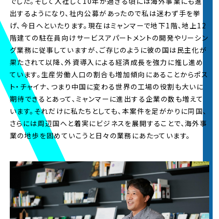
でした。そして入社して10年が過ぎる頃には海外事業にも進
出するようになり、社内公募があったので私は迷わず手を挙
2024.9.1
げ、今日へといたります。現在はミャンマーで地下1階、地上12
2024年度 5Daysインターンの
エントリー受付
を開
始しました。※募集要項は
5Daysインターンペー
階建ての駐在員向けサービスアパートメントの開発やリーシン
ジ
をご覧ください
グ業務に従事していますが、ご存じのように彼の国は民主化が
果たされて以降、外資導入による経済成長を強力に推し進め
2024.5.13
ています。生産労働人口の割合も増加傾向にあることからポス
2024年度
夏オープン・カンパニー
の
エントリー受
ト・チャイナ、つまり中国に変わる世界の工場の役割も大いに
付
を開始しました。※詳細は夏オープン・カンパニ
期待できるとあって、ミャンマーに進出する企業の数も増えて
ーサイトをご覧ください
います。それだけに私たちとしても、本案件を足がかりに同国、
さらには周辺国へと着実にビジネスを展開することで、海外事
2024.3.1
業の地歩を固めていこうと日々の業務にあたっています。
2025年新卒採用
エントリー受付
を開始いたしまし
た！皆様からのご応募お待ちしております。※
マイ
ページ
を登録済の方はこちらからログインくださ
い
2023.9.1
2023年度 5Daysインターンの
エントリー受付
を開
始しました。※募集要項は
5Daysインターンペー