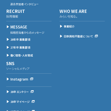
過去参加者インタビュー
RECRUIT
WHO WE ARE
採用情報
みらいを知る。
MESSAGE
事業紹介
採用担当者からのメッセージ
日鉄興和不動産について
28年卒 募集要項
27年卒 募集要項
働く環境・人材育成
SNS
ソーシャルメディア
Instagram
28卒 エントリー
28卒 マイページ