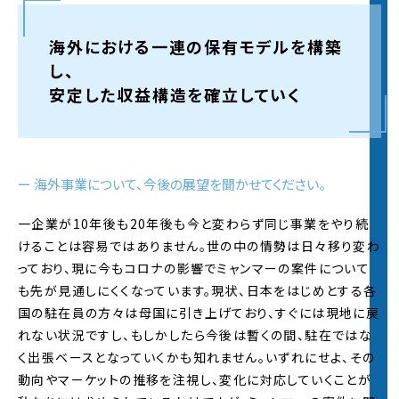
2021年度夏インターンの
エントリー受付
を開始し
ました。
※詳細は
夏インターンページ
をご覧ください
海外における一連の保有モデルを構築
し、
2021.5.14
安定した収益構造を確立していく
2022年度新卒採用
エントリー受付
を開始いたしま
した！皆様からのご応募お待ちしております。
2021年度
インターンシップサイト
をオープンし、
夏
インターンページ
を公開しました。
ー 海外事業について、今後の展望を聞かせてください。
2021.3.1
一企業が10年後も20年後も今と変わらず同じ事業をやり続
2022年度新卒採用
エントリー受付
を開始いたしま
けることは容易ではありません。世の中の情勢は日々移り変わ
した！皆様からのご応募お待ちしております。
っており、現に今もコロナの影響でミャンマーの案件について
2022年度新卒採用エントリー受付を開始いたしま
も先が見通しにくくなっています。現状、日本をはじめとする各
した！皆様からのご応募お待ちしております。
国の駐在員の方々は母国に引き上げており、すぐには現地に戻
れない状況ですし、もしかしたら今後は暫くの間、駐在ではな
2021.3.1
く出張ベースとなっていくかも知れません。いずれにせよ、その
社員のインタビュー記事を2本（
浜島
・
金子
）・
内定
動向やマーケットの推移を注視し、変化に対応していくことが
者制作サイト
を公開しました。