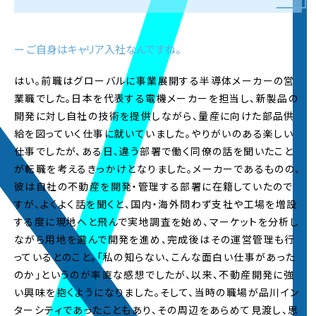
した
2026.4.01
NEW
2028年卒
・
新卒採用
ページを公開しました
ー ご自身はキャリア入社なんですね。
2026.3.19
社員インタビューページを更新しました。
はい。前職はグローバルに事業展開する半導体メーカーの営
業職でした。日本を代表する電機メーカーを担当し、新製品の
開発に対し自社の技術を提供しながら、量産に向けた部品供
2026.3.6
社員インタビューページを更新しました。
給を図っていく仕事に就いていました。やりがいのある楽しい
仕事でしたが、ある日、違う部署で働く同僚の話を聞いたこと
が転職を考えるきっかけとなりました。メーカーであるものの、
2026.2.20
社員インタビューページを更新しました。
彼は自社の不動産を開発・管理する部署に在籍していたので
すが、よくよく話を聞くと、国内・海外問わず支社や工場を増設
する度に現地へと飛んで実地調査を始め、マーケットを分析し
2026.2.6
社員インタビューページを更新しました。
ながら用地を選んで開発を進め、完成後はその運営管理も行
っているとのこと。「私の知らない、こんな面白い仕事があった
2026.1.23
のか」というのが率直な感想でしたが、以来、不動産開発に強
社員インタビューページを更新しました。
い興味を抱くようになりました。そして、当時の職場が品川イン
ターシティであったこともあり、その周辺をあらめて見渡し、思