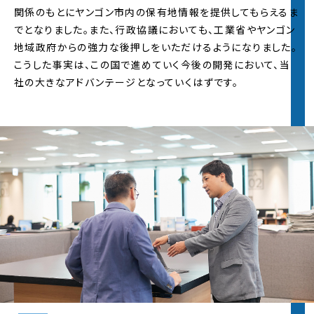
関係のもとにヤンゴン市内の保有地情報を提供してもらえるま
2021年度 5Daysインターンの
エントリー受付
を開
始しました。
でとなりました。また、行政協議においても、工業省やヤンゴン
※募集要項は
5Daysインターンページ
をご覧くだ
地域政府からの強力な後押しをいただけるようになりました。
さい
こうした事実は、この国で進めていく今後の開発において、当
社の大きなアドバンテージとなっていくはずです。
2021.9.1
インターンシップ過去参加者インタビューページ
を更新しました。2022年入社予定の内定者のイン
タビューを初公開。
2021.9.1
社長インタビューページ
を更新しました。
2021.9.1
企画部長座談会ページ
を公開しました。変革の時
代において、日鉄興和不動産が会社として目指す
方向は？
2021.6.1