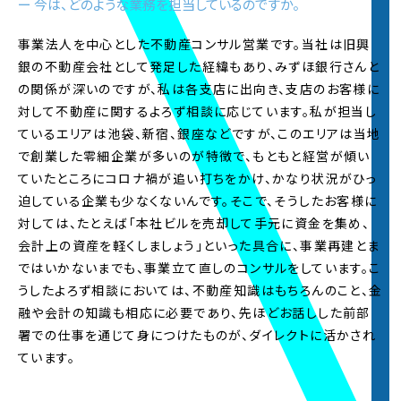
ー 今は、どのような業務を担当しているのですか。
事業法人を中心とした不動産コンサル営業です。当社は旧興
2023.9.1
インターンシップ過去参加者インタビューページ
銀の不動産会社として発足した経緯もあり、みずほ銀行さんと
を更新しました。2024年入社予定の内定者のイン
の関係が深いのですが、私は各支店に出向き、支店のお客様に
タビューを初公開。
対して不動産に関するよろず相談に応じています。私が担当し
ているエリアは池袋、新宿、銀座などですが、このエリアは当地
2023.6.1
で創業した零細企業が多いのが特徴で、もともと経営が傾い
2023年度
夏オープン・カンパニー
の
エントリー受
ていたところにコロナ禍が追い打ちをかけ、かなり状況がひっ
付
を開始しました。※詳細は夏オープン・カンパニ
迫している企業も少なくないんです。そこで、そうしたお客様に
ーサイトをご覧ください
対しては、たとえば「本社ビルを売却して手元に資金を集め、
会計上の資産を軽くしましょう」といった具合に、事業再建とま
2023.5.22
ではいかないまでも、事業立て直しのコンサルをしています。こ
2023年度
夏オープン・カンパニー
の概要を公開し
ました。マイページ登録は6月1日より受け付けま
うしたよろず相談においては、不動産知識はもちろんのこと、金
す。
融や会計の知識も相応に必要であり、先ほどお話しした前部
署での仕事を通じて身につけたものが、ダイレクトに活かされ
2023.3.1
ています。
2024年新卒採用
エントリー受付を開始
いたしまし
た！皆様からのご応募お待ちしております。※マイ