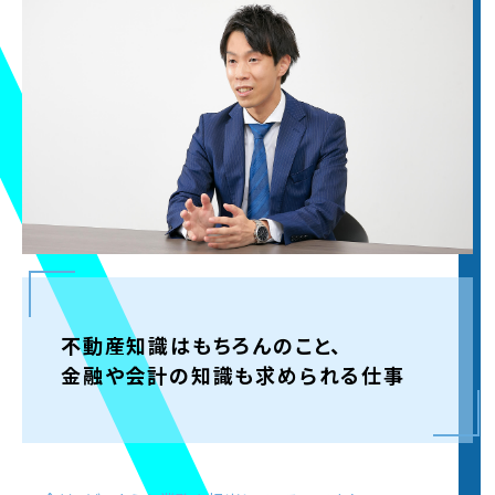
2024.9.1
2024年度 5Daysインターンの
エントリー受付
を開
始しました。※募集要項は
5Daysインターンペー
ジ
をご覧ください
2024.5.13
2024年度
夏オープン・カンパニー
の
エントリー受
付
を開始しました。※詳細は夏オープン・カンパニ
ーサイトをご覧ください
2024.3.1
2025年新卒採用
エントリー受付
を開始いたしまし
た！皆様からのご応募お待ちしております。※
マイ
不動産知識はもちろんのこと、
ページ
を登録済の方はこちらからログインくださ
い
金融や会計の知識も求められる仕事
2023.9.1
2023年度 5Daysインターンの
エントリー受付
を開
始しました。※募集要項は
5Daysインターンペー
ジ
をご覧ください