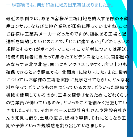
ページを登録済の方は
こちら
からログイン
ー 現部署でも、何か印象に残る出来事はありましたか。
最近の事例では、あるお客様が工場用地を購入する際の不動
2023.1.30
内定者制作サイト
を更新いたしました。2023年入
産コンサル、ならびに仲介業務が印象に残っていますね。この
社の内定者が制作したコンテンツを
Instagram
で
お客様は工業系メーカーだったのですが、複数ある工場と配
配信開始しました。
送所を集約したいとのことで、「どこに建てるか」「どれくらいの
※3月上旬までにかけて、毎週月・火・木17時、3グ
規模とするか」がポイントでした。そこで前者については運送、
ループが5回に分けて投稿します。
物流の関係者に当たって集めたエビデンスをもとに、首都圏の
みならず東北や北陸、関西にもアクセスしやすく、広い土地も
2022.9.1
確保できるという観点から「北関東」に絞りました。また、後者
2022年度5Daysインターンの
エントリー受付
を開
始しました。
についてはお客様の工場を実際に見学させてもらい、どんな材
※募集要項は
5Daysインターンページ
をご覧くだ
料を使ってどういうものをつくっているのか、どういった設備や
さい
機械を使用しているのか、工場を稼働させるためにどれくらい
の従業員が働いているのか、といったことを細かく把握してい
2022.9.1
きました。そして、それをベースに設計会社さんや建設会社さ
インターンシップ過去参加者インタビューページ
んの知見も借り、土地の広さ、建物の容積、それにともなう工
を更新しました。
期や予算といった規模感を割り出していきました。
2023年入社予定の内定者のインタビューを初公
開。