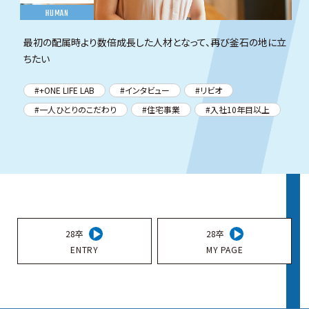
HUMAN
最初の配属時より数倍成長した人材となって、再び釜石の地に立
ちたい
+ONE LIFE LAB
インタビュー
リビオ
一人ひとりのこだわり
住宅事業
入社10年目以上
女性活躍
文系
新卒入社
社員を知る
管理職
過去のインタビュー
釜石復興
28卒
28卒
ENTRY
MY PAGE