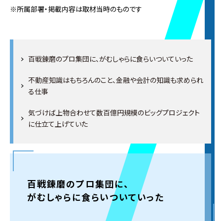
※所属部署・掲載内容は取材当時のものです
百戦錬磨のプロ集団に、がむしゃらに食らいついていった
不動産知識はもちろんのこと、金融や会計の知識も求められ
る仕事
気づけば上物合わせて数百億円規模のビッグプロジェクト
に仕立て上げていた
百戦錬磨のプロ集団に、
がむしゃらに食らいついていった
2026.7.27
NEW
ウィンターインターンシップ特設ページ
を公開しま
した