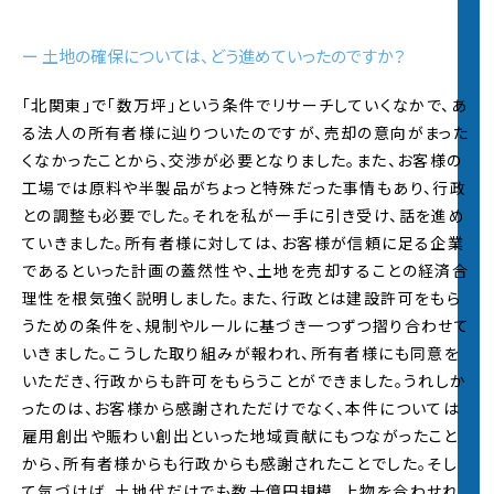
2021年度 5Daysインターンの
エントリー受付
を開
始しました。
※募集要項は
5Daysインターンページ
をご覧くだ
ー 土地の確保については、どう進めていったのですか？
さい
「北関東」で「数万坪」という条件でリサーチしていくなかで、あ
る法人の所有者様に辿りついたのですが、売却の意向がまった
2021.9.1
インターンシップ過去参加者インタビューページ
くなかったことから、交渉が必要となりました。また、お客様の
を更新しました。2022年入社予定の内定者のイン
工場では原料や半製品がちょっと特殊だった事情もあり、行政
タビューを初公開。
との調整も必要でした。それを私が一手に引き受け、話を進め
ていきました。所有者様に対しては、お客様が信頼に足る企業
2021.9.1
であるといった計画の蓋然性や、土地を売却することの経済合
社長インタビューページ
を更新しました。
理性を根気強く説明しました。また、行政とは建設許可をもら
うための条件を、規制やルールに基づき一つずつ摺り合わせて
2021.9.1
いきました。こうした取り組みが報われ、所有者様にも同意を
企画部長座談会ページ
を公開しました。変革の時
いただき、行政からも許可をもらうことができました。うれしか
代において、日鉄興和不動産が会社として目指す
方向は？
ったのは、お客様から感謝されただけでなく、本件については
雇用創出や賑わい創出といった地域貢献にもつながったこと
から、所有者様からも行政からも感謝されたことでした。そし
2021.6.1
2021年度夏インターンの
エントリー受付
を開始し
て気づけば、土地代だけでも数十億円規模、上物を合わせれ