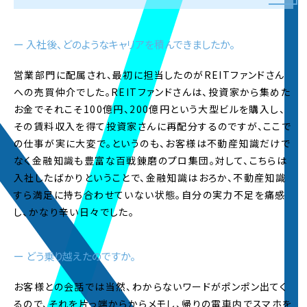
2026.4.01
NEW
2028年卒
・
新卒採用
ページを公開しました
ー 入社後、どのようなキャリアを積んできましたか。
2026.3.19
社員インタビューページを更新しました。
営業部門に配属され、最初に担当したのがREITファンドさん
への売買仲介でした。REITファンドさんは、投資家から集めた
2026.3.6
お金でそれこそ100億円、200億円という大型ビルを購入し、
社員インタビューページを更新しました。
その賃料収入を得て投資家さんに再配分するのですが、ここで
の仕事が実に大変で。というのも、お客様は不動産知識だけで
2026.2.20
なく金融知識も豊富な百戦錬磨のプロ集団。対して、こちらは
社員インタビューページを更新しました。
入社したばかりということで、金融知識はおろか、不動産知識
すら満足に持ち合わせていない状態。自分の実力不足を痛感
2026.2.6
し、かなり辛い日々でした。
社員インタビューページを更新しました。
ー どう乗り越えたのですか。
2026.1.23
社員インタビューページを更新しました。
お客様との会話では当然、わからないワードがポンポン出てく
るので、それを片っ端からからメモし、帰りの電車内でスマホを