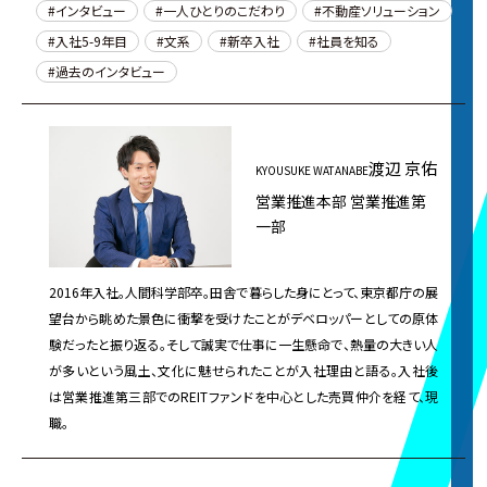
インタビュー
一人ひとりのこだわり
不動産ソリューション
入社5-9年目
文系
新卒入社
社員を知る
過去のインタビュー
渡辺 京佑
KYOUSUKE WATANABE
営業推進本部 営業推進第
一部
2016年入社。人間科学部卒。田舎で暮らした身にとって、東京都庁の展
望台から眺めた景色に衝撃を受けたことがデベロッパーとしての原体
験だったと振り返る。そして誠実で仕事に一生懸命で、熱量の大きい人
が多いという風土、文化に魅せられたことが入社理由と語る。入社後
は営業推進第三部でのREITファンドを中心とした売買仲介を経て、現
職。