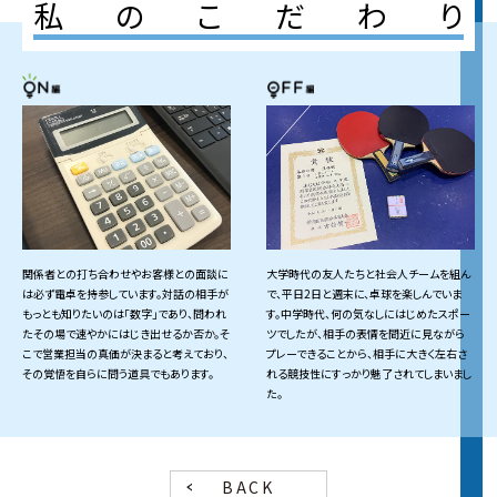
私
の
こ
だ
わ
り
関係者との打ち合わせやお客様との面談に
大学時代の友人たちと社会人チームを組ん
は必ず電卓を持参しています。対話の相手が
で、平日2日と週末に、卓球を楽しんでいま
もっとも知りたいのは「数字」であり、問われ
す。中学時代、何の気なしにはじめたスポー
たその場で速やかにはじき出せるか否か。そ
ツでしたが、相手の表情を間近に見ながら
こで営業担当の真価が決まると考えており、
プレーできることから、相手に大きく左右さ
その覚悟を自らに問う道具でもあります。
れる競技性にすっかり魅了されてしまいまし
た。
BACK