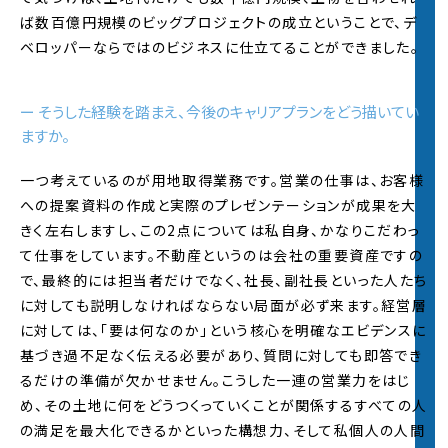
ました。
ば数百億円規模のビッグプロジェクトの成立ということで、デ
※詳細は
夏インターンページ
をご覧ください
ベロッパーならではのビジネスに仕立てることができました。
2021.5.14
2022年度新卒採用
エントリー受付
を開始いたしま
ー そうした経験を踏まえ、今後のキャリアプランをどう描いてい
した！皆様からのご応募お待ちしております。
ますか。
2021年度
インターンシップサイト
をオープンし、
夏
インターンページ
を公開しました。
一つ考えているのが用地取得業務です。営業の仕事は、お客様
への提案資料の作成と実際のプレゼンテーションが成果を大
きく左右しますし、この2点については私自身、かなりこだわっ
2021.3.1
2022年度新卒採用
エントリー受付
を開始いたしま
て仕事をしています。不動産というのは会社の重要資産ですの
した！皆様からのご応募お待ちしております。
で、最終的には担当者だけでなく、社長、副社長といった人たち
2022年度新卒採用エントリー受付を開始いたしま
に対しても説明しなければならない局面が必ず来ます。経営層
した！皆様からのご応募お待ちしております。
に対しては、「要は何なのか」という核心を明確なエビデンスに
基づき過不足なく伝える必要があり、質問に対しても即答でき
2021.3.1
るだけの準備が欠かせません。こうした一連の営業力をはじ
社員のインタビュー記事を2本（
浜島
・
金子
）・
内定
め、その土地に何をどうつくっていくことが関係するすべての人
者制作サイト
を公開しました。
の満足を最大化できるかといった構想力、そして私個人の人間