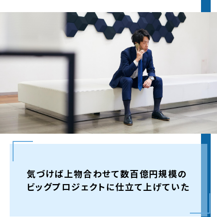
2022.6.1
2022年度夏インターンの
エントリー受付
を開始し
ました。
※詳細は
夏インターンページ
をご覧ください
2022.5.13
2022年度
インターンシップサイト
をオープンし、
夏
インターンページ
を公開しました。マイページ登録
は6月1日より受け付けます。
2022.3.1
2023年新卒採用エントリー受付を開始いたしまし
た！皆様からのご応募お待ちしております。
気づけば上物合わせて数百億円規模の
2022.2.15
2022年入社の
内定者制作サイト
を公開しました。
ビッグプロジェクトに仕立て上げていた
2021.9.1