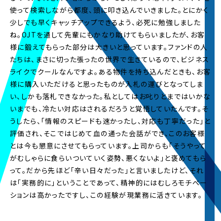
2026.1.16
使って検索しながら都度、頭に叩き込んでいきました。とにかく
本選考スケジュールを公開いたしました。
詳しくは採用情報の「募集要項」をご覧ください。
少しでも早くキャッチアップできるよう、必死に勉強しました
ね。OJTを通して先輩にもかなり助けてもらいましたが、お客
様に鍛えてもらった部分は大きいと思っています。ファンドの人
2025.12.12
社員インタビューページを更新しました。
たちは、まさに切った張ったの世界で生きているので、ビジネス
ライクでクールなんですよ。ある物件を持ち込んだときも、お客
様に購入いただけると思ったものが入札の運びとなってしま
2025.8.1
新卒採用ホームページを新デザインサイトへ全面
い、しかも落札できなかった。私としてはお叱りとまではいかな
リニューアルいたしました。
いまでも、冷たい対応はされるだろうと覚悟していたんです。そ
うしたら、「情報のスピードも速かったし、対応も丁寧だった」と
2025.6.2
評価され、そこではじめて血の通った会話ができ、このお客様
2025年度夏インターンシップ募集情報
を公開いた
とは今も懇意にさせてもらっています。上司からも「そうやって
しました。
がむしゃらに食らいついていく姿勢、悪くないよ」と褒めてもら
って。だから先ほど「辛い日々だった」と言いましたけど、それ
2024.10.2
は「実務的に」ということであって、精神的にはむしろモチベー
インターンシップ過去参加者インタビューページ
ションは高かったですし、この経験が現業務に活きています。
を更新しました。2025年入社予定の内定者のイン
タビューを初公開。