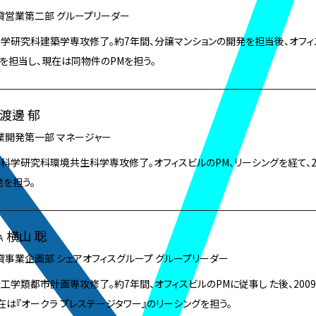
貸営業第二部 グループリーダー
工学研究科建築学専攻修了。約7年間、分譲マンションの開発を担当後、オフィス
発を担当し、現在は同物件のPMを担う。
渡邊 郁
業開発第一部 マネージャー
然科学研究科環境共生科学専攻修了。オフィスビルのPM、リーシングを経て、2
発を担う。
横山 聡
A
貸事業企画部 シェアオフィスグループ グループリーダー
会工学類都市計画専攻修了。約7年間、オフィスビルのPMに従事し た後、200
現在は『オークラ プレステージタワー』のリーシングを担う。