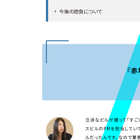
今後の抱負について
『赤
立派なビルが建って「すご
スビルのPMを担当してい
ルだったんです。なので業