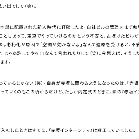
い出でして（笑）。
本部に配属された新人時代に経験したよ。自社ビルの管理をまず勉強
こともあって、東京でやっていけるのかという不安と、古ぼけたビル
た。老朽化が原因で「空調が効かないよ」なんて連絡を受けると、不
か。じゃあ許してやる！」なんて言われたりして（笑）。今思えば、そう
ます。
っているじゃない（笑）。自身が赤坂に関わるようになったのは、『赤坂
っていくのもこの頃からだけど、たしか内定式のときに、隣の『赤坂イ
が入社したときはすでに、『赤坂インターシティ』は竣工していました。