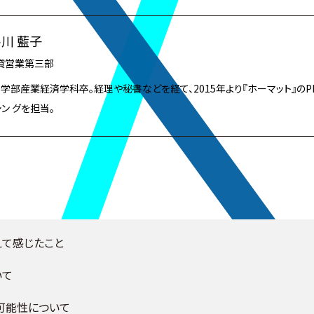
川 藍子
貸営業第三部
済学部産業経済学科卒。経理や秘書などを経て、2015年より『ホーマット』のPM
ン グを担当。
えて感じたこと
いて
可能性について