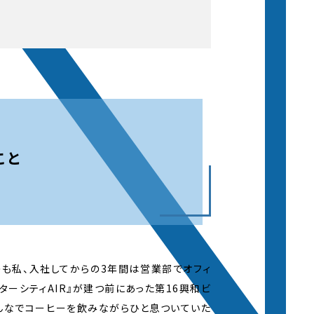
こと
のも私、入社してからの3年間は営業部でオフィ
ターシティAIR』が建つ前にあった第16興和ビ
んなでコーヒーを飲みながらひと息ついていた