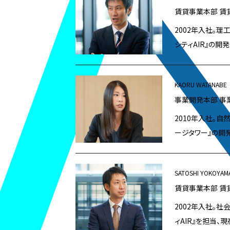
賃貸事業本部 賃
2002年入社。理
シティAIR』の開
KAORU WATANABE
事業開発本部 事
2010年入社。自
ージタワー』の開
SATOSHI YOKOYAM
賃貸事業本部 賃
2002年入社。社
ィAIR』を担当、