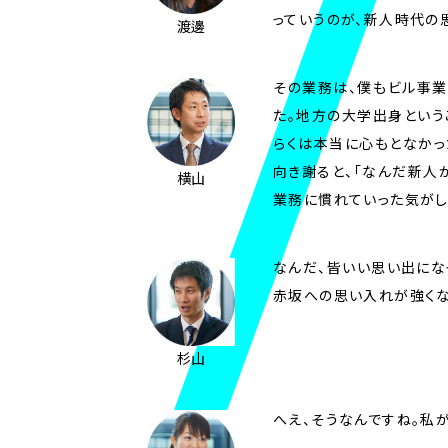
っていうのが、新人時代の思
渡邊
その業務は、僕もビル事業
た。地方の大学出身という
らくは本当に心もとなかっ
向き謝ると、「なんだ新人
横山
業務に慣れていった気がし
なんだ、皆いい思い出にな
赤坂への思い入れが強くな
杉山
へえ、そうなんですね。私