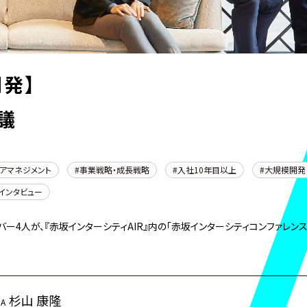
開発】
議
アマネジメント
事業戦略・成長戦略
入社10年目以上
大規模開発
インタビュー
ー4人が、『赤坂インターシティAIR』内の「赤坂インターシティコンファレンス
杉山 康隆
MA