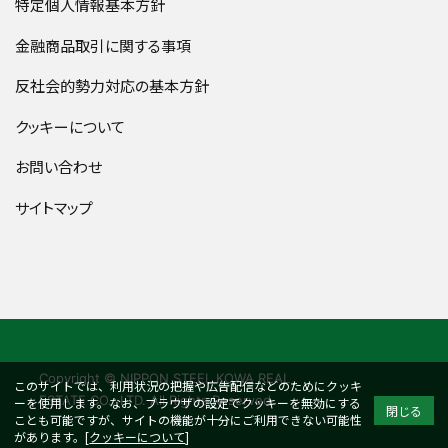
特定個人情報基本方針
金融商品取引に関する事項
反社会的勢力対応の基本方針
クッキーについて
お問い合わせ
サイトマップ
Copyright © NIPPON STEEL KOWA REAL
このサイトでは、利用状況の把握や広告配信などのためにクッキ
ESTATE CO., LTD. All Rights Reserved.
ーを使用します。なお、ブラウザの設定でクッキーを無効にする
閉じる
ことも可能ですが、サイトの機能が十分にご利用できない可能性
があります。[
クッキーについて
]