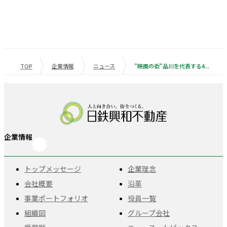
TOP
企業情報
ニュース
"映画の街"品川を代表する4つのナイトシネマイベント共同企画 「緑と水辺のシネまちラリー」9/6（土）より開催 「バケモノの子」、「時をかける少女」など5つのスタジオ地図作品を4会場で上映
企業情報
トップメッセージ
企業理念
会社概要
沿革
事業ポートフォリオ
役員一覧
組織図
グループ会社