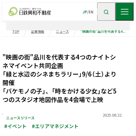
JP
/
EN
TOP
企業情報
ニュース
"映画の街"品川を代表する4つのナイトシネマイベント共同企画 「緑と水辺のシネまちラリー」9/6（土）より開催 「バケモノの子」、「時をかける少女」など5つのスタジオ地図作品を4会場で上映
企業情報
"映画の街"品川を代表する4つのナイトシ
ニュース
企業情報TOP
トップメッセージ
ネマイベント共同企画
「緑と水辺のシネまちラリー」9/6（土）より
企業理念
会社概要
事業紹介
開催
沿革
事業・
ポートフォリ
「バケモノの子」、「時をかける少女」など5
つのスタジオ地図作品を4会場で上映
サステナビリティ
役員一覧
組織図
ビル事業
住宅事業
2025.08.22
グループ会社
受賞歴
高級
賃貸
住宅
事業
物流施設事業
ニュースリリース
業績・財務
トップメッセージ
サステナビリティ
#イベント
#エリアマネジメント
ニュース・
トピックス
企業広告
不動産
ソリューション
市街地
マネジメント
再開発
事業