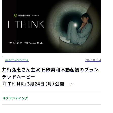
ニュースリリース
2025.03.24
井桁弘恵さん主演 日鉄興和不動産初のブラン
デッドムービー
『I THINK』3月24日（月）公開
～井桁弘恵さんが街づくりに奮闘し「考える」
社会人を熱演～
#ブランディング
アジア最大級の国際短編映画祭・ノミネート
候補作品