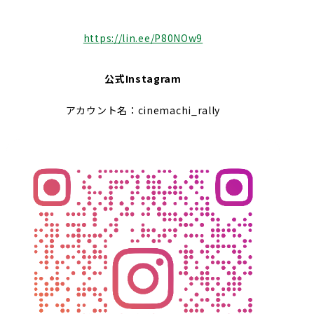
https://lin.ee/P80NOw9
公式Instagram
アカウント名：cinemachi_rally