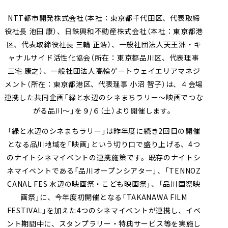
採用情報
会社案内（PDF）
電子公告
マンション
ステークホルダー
再生
事業
地域
重要課題
創生
事業
業績・財務
連結業績推移
NTT都市開発株式会社（本社：東京都千代田区、代表取締
エンゲージメント
（マテリアリティ）
役社長 池田 康）、⽇鉄興和不動産株式会社（本社：東京都港
ホテル事業
国際事業
有価証券報告書等
区、代表取締役社長 三輪 正浩）、一般社団法人天王洲・キ
地球環境への配慮
安全・安心の確保
ャナルサイド活性化協会（所在：東京都品川区、代表理事
農業事業
オープン
三宅 康之）、一般社団法人高輪ゲートウェイエリアマネジ
社会変化への対応
イノベーション
次世代を担う人材創
への
取り組み
メント（所在：東京都港区、代表理事 小沼 智子）は、４会場
ガバナンスの充実・
社会貢献活動・
連携した共同企画「緑と水辺のシネまちラリー～映画でつな
高度化
コミュニティ支援
がる品川～」を９/６（土）より開催します。
サステナブルファイナ
GRIスタンダード
「緑と水辺のシネまちラリー」は昨年度に続き2回目の開催
ンス
内容索引
となる品川地域を「映画」という切り口で盛り上げる、4つ
のナイトシネマイベントの連携施策です。既存のナイトシ
ネマイベントである「品川オープンシアター」、「TENNOZ
CANAL FES 水辺の映画祭・こども映画祭」、「品川国際映
画祭」に、今年度初開催となる「TAKANAWA FILM
FESTIVAL」を加えた4つのシネマイベントが連携し、イベ
ント期間中に、スタンプラリー・特典サービス等を実施し