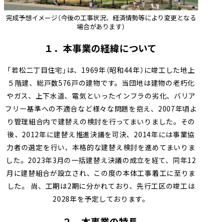
完成予想イメージ（今後の工事状況、経済情勢等により変更となる
場合があります）
１．本事業の経緯について
「若松二丁目住宅」は、1969年（昭和44年）に竣工した地上
５階建、総戸数576戸の建物です。当団地は建物の老朽化
やガス、上下水道、電気といったインフラの劣化、バリア
フリー基準への不適合など様々な問題を抱え、2007年頃よ
り管理組合内で建替えの検討を行ってまいりました。その
後、2012年に建替え推進決議を可決、2014年には事業協
力者の選定を行い、本格的な建替え検討を進めてまいりま
した。2023年3月の一括建替え決議の成立を経て、同年12
月に建替組合が設立され、この度の本体工事着工に至りま
した。 尚、工期は2期に分かれており、先行工区の竣工は
2028年を予定しております。