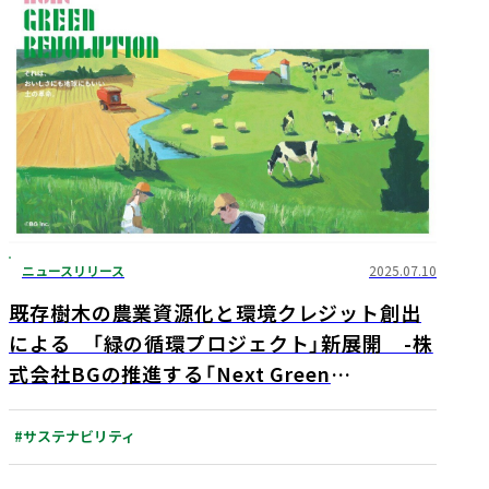
ニュースリリース
2025.07.10
既存樹木の農業資源化と環境クレジット創出
による 「緑の循環プロジェクト」新展開 -株
式会社BGの推進する「Next Green
Revolution」に参画 -
#サステナビリティ