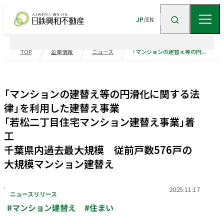
JP
/
EN
TOP
企業情報
ニュース
「マンションの建替え等の円滑化に関する法律」を利用した建替え事業 「若松二丁目住宅マンション建替え事業」着工 千葉県内過去最大規模 従前戸数576戸の大規模マンション建替え
企業情報
「マンションの建替え等の円滑化に関する法
ニュース
企業情報TOP
トップメッセージ
律」を利用した建替え事業
「若松二丁目住宅マンション建替え事業」着
企業理念
会社概要
事業紹介
工
沿革
事業・
ポートフォリ
千葉県内過去最大規模 従前戸数576戸の
大規模マンション建替え
サステナビリティ
役員一覧
組織図
ビル事業
住宅事業
2025.11.17
グループ会社
受賞歴
高級
賃貸
住宅
事業
物流施設事業
ニュースリリース
業績・財務
トップメッセージ
サステナビリティ
#マンション建替え
#住まい
ニュース・
トピックス
企業広告
不動産
ソリューション
市街地
マネジメント
再開発
事業