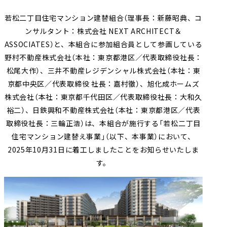
採用情報
会社案内（PDF）
電子公告
マンション
ステークホルダー
再生
事業
地域
重要課題
創生
事業
業績・財務
連結業績推移
若松二丁目住宅マンション建替組合（理事長：新藤昭典、コ
エンゲージメント
（マテリアリティ）
ンサルタント：株式会社 NEXT ARCHITECT＆
ホテル事業
国際事業
有価証券報告書等
ASSOCIATES）と、本組合に参加組合員として参画している
地球環境への配慮
安全・安心の確保
野村不動産株式会社（本社：東京都港区／代表取締役社長：
農業事業
オープン
松尾大作）、三井不動産レジデンシャル株式会社（本社：東
社会変化への対応
イノベーション
次世代を担う人材創
への
取り組み
京都中央区／代表取締役 社長：嘉村徹）、旭化成ホームズ
ガバナンスの充実・
社会貢献活動・
株式会社（本社：東京都千代田区／代表取締役社長：大和久
高度化
コミュニティ支援
裕二）、日鉄興和不動産株式会社（本社：東京都港区／代表
取締役社長：三輪正浩）は、本組合が施行する「若松二丁目
サステナブルファイナ
GRIスタンダード
住宅マンション建替え事業」（以下、本事業）において、
ンス
内容索引
2025年10月31日に着工しましたことをお知らせいたしま
す。