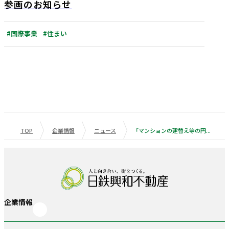
参画のお知らせ
#国際事業
#住まい
TOP
企業情報
ニュース
「マンションの建替え等の円滑化に関する法律」を利用した建替え事業 「若松二丁目住宅マンション建替え事業」着工 千葉県内過去最大規模 従前戸数576戸の大規模マンション建替え
企業情報