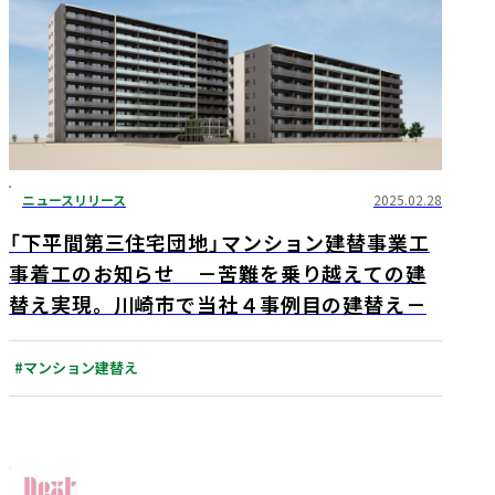
ニュースリリース
2025.02.28
「下平間第三住宅団地」マンション建替事業工
事着工のお知らせ －苦難を乗り越えての建
替え実現。川崎市で当社４事例目の建替え－
#マンション建替え