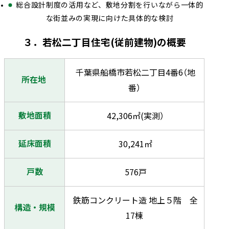
総合設計制度の活用など、敷地分割を行いながら一体的
な街並みの実現に向けた具体的な検討
３．若松二丁目住宅(従前建物)の概要
千葉県船橋市若松二丁目4番6（地
所在地
番）
敷地面積
42,306㎡(実測）
延床面積
30,241㎡
戸数
576戸
鉄筋コンクリート造 地上５階 全
構造・規模
17棟