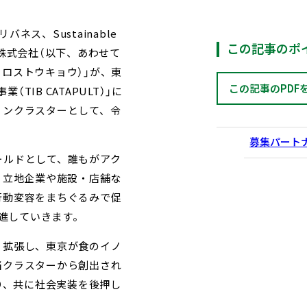
ス、Sustainable
この記事のポ
動産株式会社（以下、あわせて
ダクロストウキョウ）」が、東
この記事のPDF
IB CATAPULT）」に
ョンクラスターとして、令
。
募集パート
ールドとして、誰もがアク
、立地企業や施設・店舗な
行動変容をまちぐるみで促
進していきます。
・拡張し、東京が食のイノ
当クラスターから創出され
り、共に社会実装を後押し
。