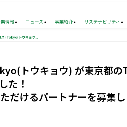
企業情報
ニュース
事業紹介
サステナビリティ
Foodα(フーダ) X(クロス) Tokyo(トウキョウ) が東京都のTIB CATAPULT事業に採択されました！ ～クラスターと協力、連携いただけるパートナーを募集します～
TOP
業
メッセージ
財務
トップメッセージ
住宅事業
サステナビリティ
連結業績推移
マネジメ
要
設事業
題
（マテリアリティ）
沿革
不動産
地球環境への配慮
ソリューション
Tokyo(トウキョウ) が東京都のT
覧
ョン
化への対応
再生
事業
組織図
地域
次世代を担う人材創出
創生
事業
ました！
業
献活動・
コミュニティ支援
ニュース・
農業事業
サステナブルファイナンス
トピックス
いただけるパートナーを募集し
（PDF）
電子公告