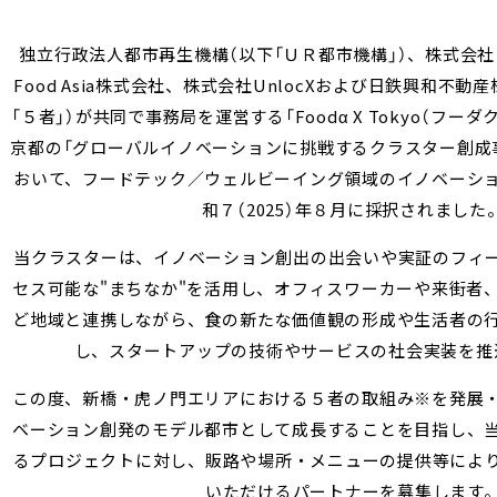
独立行政法人都市再生機構（以下「ＵＲ都市機構」）、株式会社リバネ
Food Asia株式会社、株式会社UnlocXおよび日鉄興和不
「５者」）が共同で事務局を運営する「Foodα X Tokyo（フー
京都の「グローバルイノベーションに挑戦するクラスター創成事業（T
おいて、フードテック／ウェルビーイング領域のイノベーシ
和７（2025）年８月に採択されました
当クラスターは、イノベーション創出の出会いや実証のフィ
セス可能な"まちなか"を活用し、オフィスワーカーや来街者
ど地域と連携しながら、食の新たな価値観の形成や生活者の
し、スタートアップの技術やサービスの社会実装を推
この度、新橋・虎ノ門エリアにおける５者の取組み※を発展
ベーション創発のモデル都市として成長することを目指し、
るプロジェクトに対し、販路や場所・メニューの提供等によ
いただけるパートナーを募集します