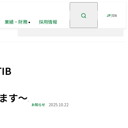
JP
/
EN
業績・財務
採用情報
ント
企業理念
高級
ステークホルダー
有価証券報告書等
賃貸
住宅
事業
エンゲージメント
事業・
市街地
安全・安心の確保
ポートフォリオ
再開発
事業
IB
グループ会社
ホテル事業
ガバナンスの充実・
高度化
企業広告
オープン
GRIスタンダード
イノベーション
内容索引
への
ます～
取り組み
お知らせ
2025.10.22