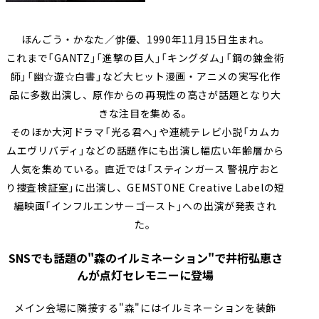
ほんごう・かなた／俳優、1990年11月15日生まれ。
これまで「GANTZ」「進撃の巨人」「キングダム」「鋼の錬金術
師」「幽☆遊☆白書」など大ヒット漫画・アニメの実写化作
品に多数出演し、原作からの再現性の高さが話題となり大
きな注目を集める。
そのほか大河ドラマ「光る君へ」や連続テレビ小説「カムカ
ムエヴリバディ」などの話題作にも出演し幅広い年齢層から
人気を集めている。直近では「スティンガース 警視庁おと
り捜査検証室」に出演し、GEMSTONE Creative Labelの短
編映画「インフルエンサーゴースト」への出演が発表され
た。
SNSでも話題の"森のイルミネーション"で井桁弘恵さ
んが点灯セレモニーに登場
メイン会場に隣接する"森"にはイルミネーションを装飾