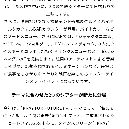
ョンした名作を中心に、2つの特設シアターにて日替わりで
上映します。
さらに、映画だけでなく飲食テント形式のグルメとハイボ
ール＆カクテルBARカウンターが登場。パイやカレーなど
のフードメニュー、さらにBARでは、「ジャックダニエル」
や「モンキーショルダー」、「グレンフィディック」の人気ウ
イスキーとコラボした特別ドリンクメニューなど、"絶品シ
ネマグルメ"を提供します。注目のアーティストによる⾳楽
ライブや、幻想空間を彩るイルミネーションなど、来場者
が食事をしながらゆったりと映画を楽しめるエンターテイ
ンメントイベントになっています。
テーマに合わせた2つのシアターが新たに登場
今年は、「PRAY FOR FUTURE」 をテーマとして、"私たち
がつくる、より良き未来"をコンセプトとして厳選されたシ
ョートフィルムを中心に、メインスクリーン「"PRAY"