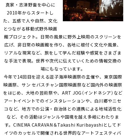
真家・志津野雷を中⼼に
2010年からスタートし
た、五感で⼈や⾃然、⽂化
とつながる移動式野外映画
館プロジェクト。⽇常の⾵景に野外上映⽤のスクリーンを
広げ、⾮⽇常の映画館を作り、各地に根付く⽂化や⾵景、
リアルな現実など、旅をして学んだ経験や感覚をさまざま
な⼿法で表現。世界や次代に伝えていくための情報交換の
場にもなっています。
今年で14回⽬を迎える逗⼦海岸映画祭の主催や、東京国際
映画祭、サン セバスチャン国際映画祭など国内外の映画祭
をはじめ、⼤地の芸術祭や、ART JOG（インドネシア）など
アートイベントでのインスタレーションや、⽩川郷やニセ
コなど、地⽅での公演・⾃治体との連携による地域活性化
など、その活動はジャンルや国境を越え多岐にわたりま
す。CINEMA CARAVAN＆Takashi Kuribayashiとしてド
イツのカッセルで開催される世界的なアートフェスティバ