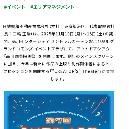
#イベント
#エリアマネジメント
採用情報
会社案内（PDF）
電子公告
マンション
ステークホルダー
再生
事業
地域
重要課題
創生
事業
業績・財務
連結業績推移
エンゲージメント
（マテリアリティ）
ホテル事業
国際事業
有価証券報告書等
⽇鉄興和不動産株式会社（本社：東京都港区、代表取締役社
地球環境への配慮
安全・安心の確保
長：三輪 正浩）は、2025年11月10日（月）～15日（土）の期
農業事業
オープン
社会変化への対応
イノベーション
次世代を担う人材創
への
間、品川インターシティ セントラルガーデンおよび品川グ
取り組み
ランドコモンズ イベントプラザにて、アウトドアシアター
ガバナンスの充実・
社会貢献活動・
「品川国際映画祭」を開催します。例年のメインスクリーン
高度化
コミュニティ支援
に加え、今年は新たに作品の上映と制作関係者によるトー
クセッションを開催する「"CREATOR'S" Theater」が登場
サステナブルファイナ
GRIスタンダード
します。
ンス
内容索引