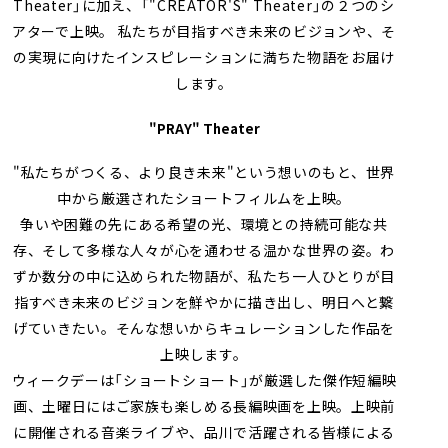
Theater」に加え、「"CREATOR'S" Theater」の２つのシ
アターで上映。 私たちが目指すべき未来のビジョンや、そ
の実現に向けたインスピレーションに満ちた物語をお届け
します。
"PRAY" Theater
"私たちがつくる、より良き未来"という想いのもと、世界
中から厳選されたショートフィルムを上映。
争いや困難の先にある希望の光、環境との持続可能な共
存、そして多様な人々が心を通わせる温かな世界の姿。わ
ずか数分の中に込められた物語が、私たち一人ひとりが目
指すべき未来のビジョンを鮮やかに描き出し、明日へと繋
げていきたい。そんな想いからキュレーションした作品を
上映します。
ウィークデーは「ショートショート」が厳選した傑作短編映
画、土曜日にはご家族も楽しめる長編映画を上映。上映前
に開催される音楽ライブや、品川で活躍される皆様による