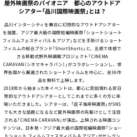
屋外映画祭のパイオニア 都心のアウトドア
シアター「品川国際映画祭」とは？
品川インターシティを舞台に幻想的なアウトドアシアター
を設置、アジア最⼤級の国際短編映画祭「ショートショート
フィルムフェスティバル & アジア」などを手掛けるショート
フィルムの総合ブランド「ShortShorts」と、五感で体感で
きる移動式野外映画館プロジェクト「CINEMA
CARAVAN（シネマキャラバン）」がコラボレーションし、世
界各国から厳選されたショートフィルムを中心に、全36作
品を無料で上映します。
2018年から始まった本イベントは、都心に突如現れる⾮⽇
常的なアウトドアシアターとしてこれまでに多くの方に来
場いただきました。シアターは、「逗子海岸映画祭」がSNS
でも大きな話題になるなど屋外映画祭の先駆けとして注目
される「CINEMA CARAVAN」が演出。上映される映画コン
テンツは、⽇本発・アジア最⼤級の国際短編映画祭「ショー
トショート フィルムフェスティバル & アジア」がセレクシ