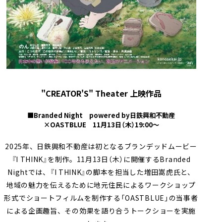
"CREATOR'S" Theater 上映作品
■Branded Night powered by日鉄興和不動産
×OASTBLUE 11月13日（木）19:00～
2025年、日鉄興和不動産は初となるブランデッドムービー
『I THINK』を制作。11月13日（木）に開催するBranded
Nightでは、『I THINK』の脚本を担当した増田嵩虎氏と、
地域の魅力を伝えるために地元住民によるワークショップ
形式でショートフィルムを制作する「OASTBLUE」の当事者
による企画趣旨、その効果を語り合うトークショーを実施