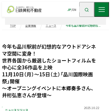
JP
/
EN
TOP
企業情報
ニュース
今年も品川駅前が幻想的なアウトドアシネマ空間に変身！ 世界各国から厳選したショートフィルムを中心に全36作品を上映 11月10日（月）～15日（土）「品川国際映画祭」開催 ～オープニングイベントに本郷奏多さん、井桁弘恵さんが登壇～
企業情報
今年も品川駅前が幻想的なアウトドアシネ
ニュース
企業情報TOP
トップメッセージ
マ空間に変身！
世界各国から厳選したショートフィルムを
企業理念
会社概要
事業紹介
中心に全36作品を上映
沿革
事業・
ポートフォリ
11月10日（月）～15日（土）「品川国際映画
祭」開催
サステナビリティ
役員一覧
組織図
ビル事業
住宅事業
～オープニングイベントに本郷奏多さん、
グループ会社
受賞歴
井桁弘恵さんが登壇～
高級
賃貸
住宅
事業
物流施設事業
業績・財務
トップメッセージ
サステナビリティ
ニュース・
トピックス
企業広告
不動産
ソリューション
市街地
マネジメント
再開発
事業
2025.10.22
ニュースリリース