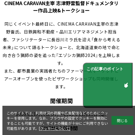
CINEMA CARAVAN主宰 志津野雷監督ドキュメンタリ
ー作品上映&トークショー
同じくイベント最終日に、CINEMA CARAVAN主宰の志津
野雷氏、日鉄興和不動産・品川エリアマネジメント担当
者、ファシリテーターに長谷川ミラ氏を迎え「食から考える
未来」について語るトークショーと、北海道道東の地で命と
向き合う猟師の姿を追った『エゾシカ猟師2024』を上映しま
す。
この記事のポイント
また、都市農業の実践者たちのファーマーズマーケットと
アースオーブンを使ったピザワークショップも同時開催し
ます。
開催期間
このサイトでは、利用状況の把握や広告配信などのためにクッ
2025年11月10日（月）～2025年11月15日（土）
キーを使用します。なお、ブラウザの設定でクッキーを無効に
閉じる
することも可能ですが、サイトの機能が十分にご利用できない
CINEMA上映時間
可能性があります。[
クッキーについて
]