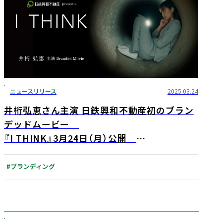
ニュースリリース
2025.03.24
井桁弘恵さん主演 日鉄興和不動産初のブラン
デッドムービー
『I THINK』3月24日（月）公開
～井桁弘恵さんが街づくりに奮闘し「考える」
社会人を熱演～
#ブランディング
アジア最大級の国際短編映画祭・ノミネート
候補作品