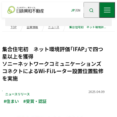
JP
/
EN
TOP
企業情報
ニュース
集合住宅初 ネット環境評価「IFAP」で四つ星以上を獲得 ソニーネットワークコミュニケーションズコネクトによるWi-Fiルーター設置位置監修を実施
企業情報
集合住宅初 ネット環境評価「IFAP」で四つ
ニュース
企業情報TOP
トップメッセージ
星以上を獲得
ソニーネットワークコミュニケーションズ
企業理念
会社概要
事業紹介
コネクトによるWi-Fiルーター設置位置監修
沿革
事業・
ポートフォリ
を実施
サステナビリティ
役員一覧
組織図
ビル事業
住宅事業
2025.04.09
ニュースリリース
グループ会社
受賞歴
高級
賃貸
住宅
事業
物流施設事業
#住まい
#受賞・認証
業績・財務
トップメッセージ
サステナビリティ
ニュース・
トピックス
企業広告
不動産
ソリューション
市街地
マネジメント
再開発
事業