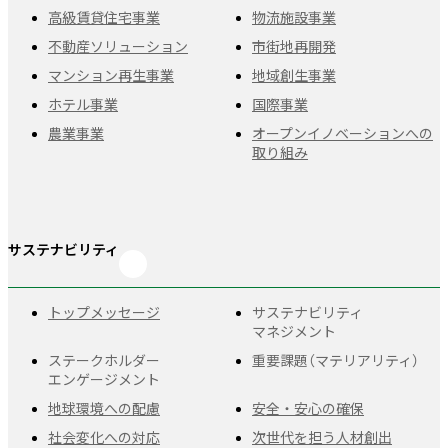
高級賃貸住宅事業
物流施設事業
不動産ソリューション
市街地再開発
マンション再生事業
地域創生事業
ホテル事業
国際事業
農業事業
オープンイノベーションへの
取り組み
サステナビリティ
トップメッセージ
サステナビリティ
マネジメント
ステークホルダー
重要課題
（マテリアリティ）
エンゲージメント
地球環境への配慮
安全・安心の確保
社会変化への対応
次世代を担う人材創出