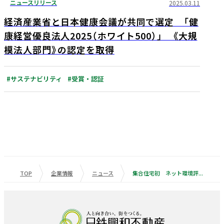
ニュースリリース
2025.03.11
経済産業省と日本健康会議が共同で選定 「健
康経営優良法人2025（ホワイト500）」 《大規
模法人部門》の認定を取得
#サステナビリティ
#受賞・認証
TOP
企業情報
ニュース
集合住宅初 ネット環境評価「IFAP」で四つ星以上を獲得 ソニーネットワークコミュニケーションズコネクトによるWi-Fiルーター設置位置監修を実施