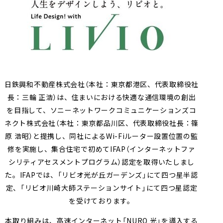
採用情報
会社案内（PDF）
電子公告
マンション
ステークホルダー
再生
事業
地域
重要課題
創生
事業
業績・財務
連結業績推移
エンゲージメント
（マテリアリティ）
ホテル事業
国際事業
有価証券報告書等
地球環境への配慮
安全・安心の確保
農業事業
オープン
社会変化への対応
イノベーション
次世代を担う人材創
への
取り組み
日鉄興和不動産株式会社（本社：東京都港区、代表取締役社
ガバナンスの充実・
社会貢献活動・
長：三輪 正浩）は、住まいにおける快適な通信環境の創出
高度化
コミュニティ支援
を目指して、ソニーネットワークコミュニケーションズコ
ネクト株式会社（本社：東京都品川区、代表取締役社長：篠
サステナブルファイナ
GRIスタンダード
原 浩昭）と提携し、同社によるWi-Fiルーター設置位置の監
ンス
内容索引
修を実施し、集合住宅で初めてIFAP（インターネットファ
シリティアセスメントプログラム）認定を取得いたしまし
た。IFAPでは、「リビオ光が丘ガーデンズ」にて四つ星半認
定、「リビオ川崎大師ステーションサイト」にて四つ星認定
を受けております。
本取り組みは、高速インターネット「NURO 光」を導入する