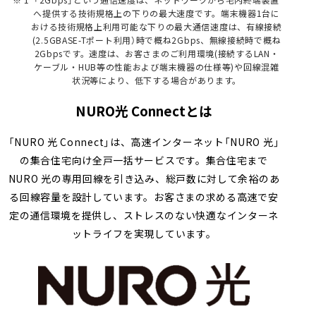
「2Gbps」という通信速度は、ネットワークから宅内終端装置
へ提供する技術規格上の下りの最大速度です。端末機器1台に
おける技術規格上利用可能な下りの最大通信速度は、有線接続
(2.5GBASE-Tポート利用）時で概ね2Gbps、無線接続時で概ね
2Gbpsです。速度は、お客さまのご利用環境(接続するLAN・
ケーブル・HUB等の性能および端末機器の仕様等)や回線混雑
状況等により、低下する場合があります。
NURO光 Connectとは
「NURO 光 Connect」は、高速インターネット「NURO 光」
の集合住宅向け全戸一括サービスです。集合住宅まで
NURO 光の専用回線を引き込み、総戸数に対して余裕のあ
る回線容量を設計しています。お客さまの求める高速で安
定の通信環境を提供し、ストレスのない快適なインターネ
ットライフを実現しています。