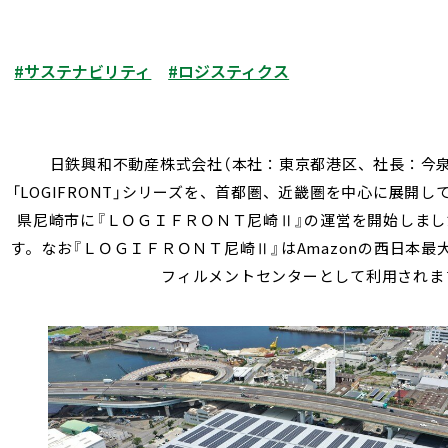
#サステナビリティ
#ロジスティクス
日鉄興和不動産株式会社（本社：東京都港区、社長：今
「
LOGIFRONT
」シリーズを、首都圏、近畿圏を中心に展開し
県尼崎市に『ＬＯＧＩＦＲＯＮＴ尼崎
Ⅱ
』の運営を開始しま
す。なお『ＬＯＧＩＦＲＯＮＴ尼崎
Ⅱ
』は
Amazon
の西日本最
フィルメントセンターとして利用されま