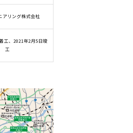
ニアリング株式会社
着工、
2021
年
2
月
5
日竣
工