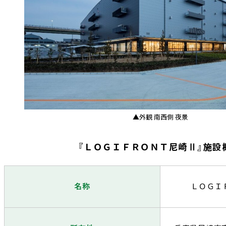
▲外観 南西側 夜景
『ＬＯＧＩＦＲＯＮＴ尼崎Ⅱ』施設
名称
ＬＯＧＩ