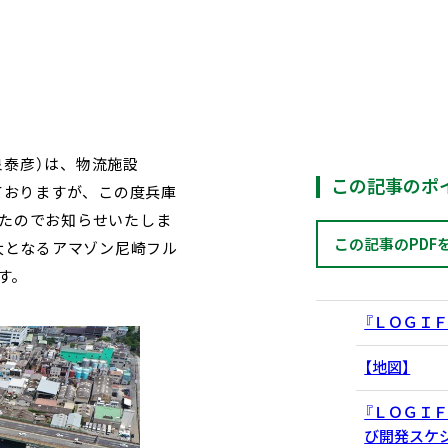
泉泰彦）は、物流施設
この記事のポ
ておりますが、この度兵庫
したのでお知らせいたしま
この記事のPDF
大となるアマゾン尼崎フル
す。
『ＬＯＧＩ
【地図】
『ＬＯＧＩ
び開発スケ