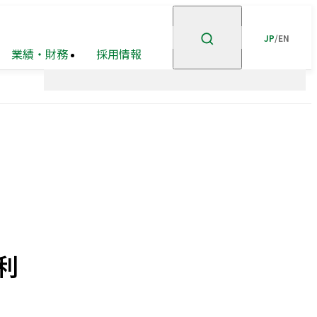
JP
/
EN
業績・財務
採用情報
ント
企業理念
高級
ステークホルダー
有価証券報告書等
賃貸
住宅
事業
エンゲージメント
事業・
市街地
安全・安心の確保
ポートフォリオ
再開発
事業
グループ会社
ホテル事業
ガバナンスの充実・
高度化
企業広告
オープン
GRIスタンダード
イノベーション
内容索引
への
取り組み
利