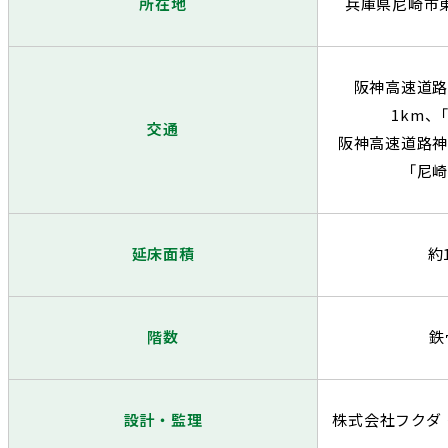
所在地
兵庫県尼崎市
阪神高速道路
1km
、
交通
阪神高速道路神
「尼
延床面積
約
階数
鉄
設計・監理
株式会社フクダ