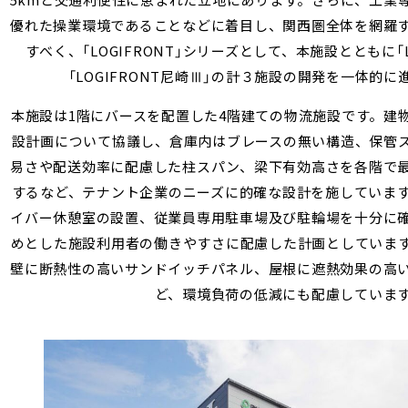
5km
と交通利便性に恵まれた立地にあります。さらに、工業
優れた操業環境であることなどに着目し、関西圏全体を網羅
すべく、「
LOGIFRONT
」シリーズとして、本施設とともに「
「
LOGIFRONT
尼崎
Ⅲ
」の計３施設の開発を一体的に
本施設は
1
階にバースを配置した
4
階建ての物流施設です。建
設計画について協議し、倉庫内はブレースの無い構造、保管
易さや配送効率に配慮した柱スパン、梁下有効高さを各階で
するなど、テナント企業のニーズに的確な設計を施していま
イバー休憩室の設置、従業員専用駐車場及び駐輪場を十分に
めとした施設利用者の働きやすさに配慮した計画としていま
壁に断熱性の高いサンドイッチパネル、屋根に遮熱効果の高
ど、環境負荷の低減にも配慮していま