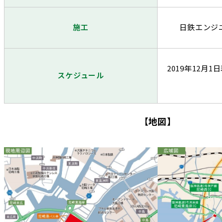
施工
日鉄エンジ
2019
年
12
月
1
日
スケジュール
【地図】