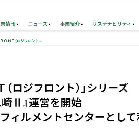
企業情報
ニュース
事業紹介
サステナビリティ
物流施設「ＬＯＧＩＦＲＯＮＴ（ロジフロント）」シリーズ 近畿圏第2弾 『LOGIFRONT尼崎Ⅱ』運営を開始 Amazonがアマゾン尼崎フルフィルメントセンターとして利用
TOP
業
メッセージ
財務
トップメッセージ
住宅事業
サステナビリティ
連結業績推移
マネジメ
要
設事業
題
（マテリアリティ）
沿革
不動産
地球環境への配慮
ソリューション
Ｔ（ロジフロント）」シリーズ
覧
ョン
化への対応
再生
事業
組織図
地域
次世代を担う人材創出
創生
事業
T尼崎Ⅱ』運営を開始
業
献活動・
コミュニティ支援
ニュース・
農業事業
サステナブルファイナンス
トピックス
フルフィルメントセンターとして
（PDF）
電子公告