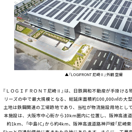
▲『LOGIFRONT 尼崎Ⅱ』外観 空撮
『ＬＯＧＩＦＲＯＮＴ尼崎
Ⅱ
』は、日鉄興和不動産が手掛ける
リーズの中で最大規模となる、総延床面積約
100,000
㎡の大
土地は鉄鋼関連の工場跡地であり、当社が物流施設用地とし
本施設は、大阪市中心街から
10km
圏内に位置し、阪神高速道
約
1km
、「中島
IC
」から約
4km
、阪神高速道路神戸線「尼崎東