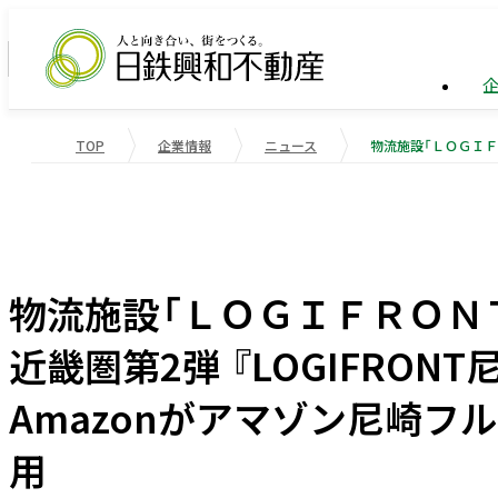
TOP
企業情報
ニュース
企業情報
ビル事
トップ
業績・
企業情報
事業紹介
サステナビリティ
業績・財務
会社概
物流施
重要課
物流施設「ＬＯＧＩＦＲＯＮ
役員一
マンシ
社会変
近畿圏第2弾 『LOGIFRON
受賞歴
国際事
社会貢
Amazonがアマゾン尼崎
会社案内
用