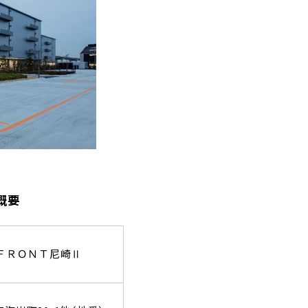
概要
ＦＲＯＮＴ尼崎
Ⅱ