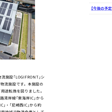
【今後の予定
物流施設「
LOGIFRONT
」シ
型物流施設です。本施設の
て用途転換を図りました。
路湾岸線「東海岸
IC
」から
IC
」・「尼崎西
IC
」から約