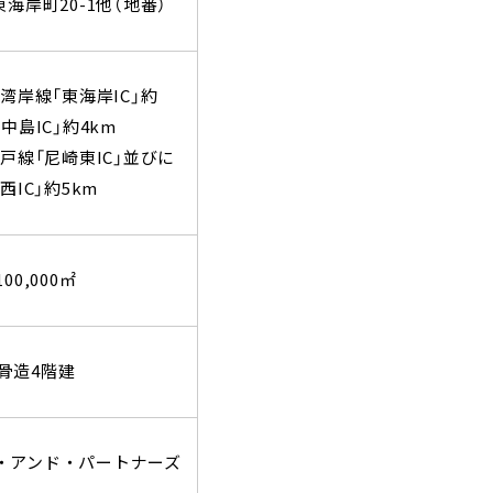
東海岸町
20-1
他（地番）
湾岸線「東海岸
IC
」約
「中島
IC
」約
4km
戸線「尼崎東
IC
」並びに
崎西
IC
」約
5km
100,000
㎡
骨造
4
階建
・アンド・パートナーズ