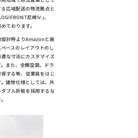
専用地域で物流倉庫として
する広域配送の物流拠点と
LOGIFRONT
尼崎
Ⅳ
」、
進めております。
物設計時より
Amazon
と施
スペースのレイアウトのし
最適な寸法にカスタマイズ
す。また、全館空調、ドラ
確保する等、従業員をはじ
す。建物仕様としては、外
いダブル折板を採用するな
す。