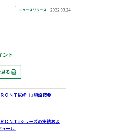
ニュースリリース
2022.03.24
イント
を見る
ＦＲＯＮＴ尼崎Ⅱ』施設概要
ＦＲＯＮＴ』シリーズの実績およ
ジュール