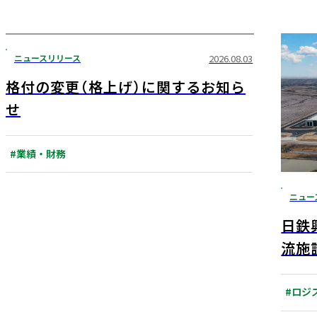
ニュースリリース
2026.08.03
格付の変更（格上げ）に関するお知ら
せ
#業績・財務
ニュー
日鉄
流施
ノイ
物流
#ロジ