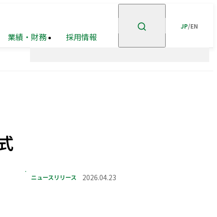
JP
/
EN
業績・財務
採用情報
ント
企業理念
高級
ステークホルダー
有価証券報告書等
賃貸
住宅
事業
エンゲージメント
事業・
市街地
安全・安心の確保
ポートフォリオ
再開発
事業
グループ会社
ホテル事業
ガバナンスの充実・
高度化
式
企業広告
オープン
GRIスタンダード
イノベーション
内容索引
への
取り組み
ニュースリリース
2026.04.23