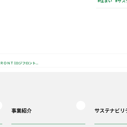
#住まい
#サス
物流施設「ＬＯＧＩＦＲＯＮＴ（ロジフロント）」シリーズ 地球の環境問題について考える「アースデイ」に賛同し内照式壁面サインを消灯
事業紹介
サステナビリ