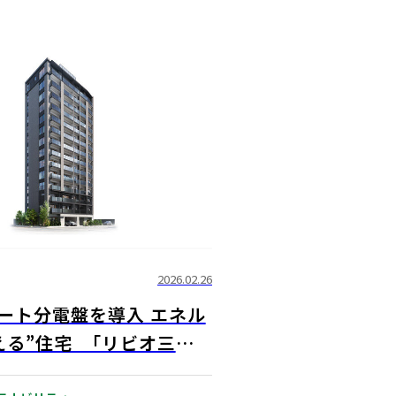
2026.02.26
ート分電盤を導入 エネル
える”住宅 「リビオ三田
」誕生