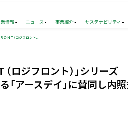
企業情報
ニュース
事業紹介
サステナビリティ
物流施設「ＬＯＧＩＦＲＯＮＴ（ロジフロント）」シリーズ 地球の環境問題について考える「アースデイ」に賛同し内照式壁面サインを消灯
TOP
業
メッセージ
財務
トップメッセージ
住宅事業
サステナビリティ
連結業績推移
マネジメ
要
設事業
題
（マテリアリティ）
沿革
不動産
地球環境への配慮
ソリューション
Ｔ（ロジフロント）」シリーズ
覧
ョン
化への対応
再生
事業
組織図
地域
次世代を担う人材創出
創生
事業
る「アースデイ」に賛同し内照
業
献活動・
コミュニティ支援
ニュース・
農業事業
サステナブルファイナンス
トピックス
（PDF）
電子公告