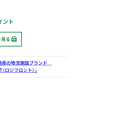
イント
を見る
動産の物流施設ブランド
ONT（ロジフロント）」