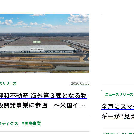
スリリース
2026.05.19
興和不動産 海外第３弾となる物
ニュースリリース
設開発事業に参画 ～米国イリ
全戸にスマ
州プレインフィールドで大規模
ギーが“見
施設の開発～
スティクス
#国際事業
レジデンス