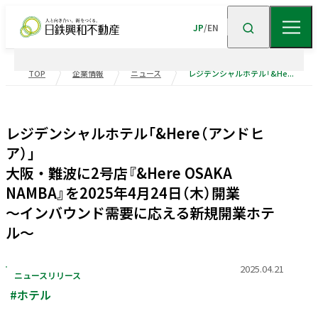
JP
/
EN
TOP
企業情報
ニュース
レジデンシャルホテル「&Here（アンドヒア）」 大阪・難波に2号店『&Here OSAKA NAMBA』を2025年4月24日（木）開業 ～インバウンド需要に応える新規開業ホテル～
企業情報
レジデンシャルホテル「&Here（アンドヒ
ニュース
企業情報TOP
トップメッセージ
ア）」
大阪・難波に2号店『&Here OSAKA
企業理念
会社概要
事業紹介
NAMBA』を2025年4月24日（木）開業
沿革
事業・
ポートフォリ
～インバウンド需要に応える新規開業ホテ
ル～
サステナビリティ
役員一覧
組織図
ビル事業
住宅事業
2025.04.21
グループ会社
受賞歴
高級
賃貸
住宅
事業
物流施設事業
ニュースリリース
業績・財務
トップメッセージ
サステナビリティ
#ホテル
ニュース・
トピックス
企業広告
不動産
ソリューション
市街地
マネジメント
再開発
事業