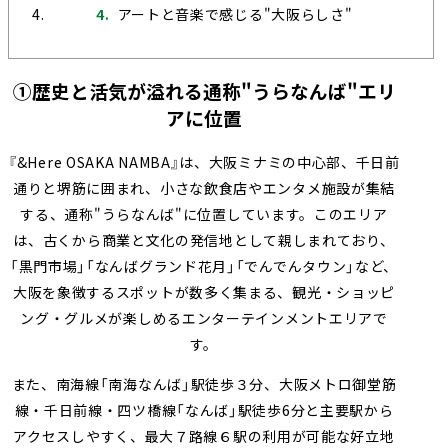
アートと音楽で感じる"大阪らしさ"
①歴史と活気が溢れる通称"うらなんば"エリ
アに位置
『&Here OSAKA NAMBA』は、大阪ミナミの中心部、千日前
通りと堺筋に囲まれ、小さな飲食店やエンタメ施設が集結
する、通称"うらなんば"に位置しています。このエリア
は、古くから商業と文化の発信地として親しまれており、
「黒門市場」「なんばグランド花月」「でんでんタウン」など、
大阪を象徴するスポットが数多く集まる、観光・ショッピ
ング・グルメが楽しめるエンターテインメントエリアで
す。
また、南海線「南海なんば」駅徒歩３分、大阪メトロ御堂筋
線・千日前線・四ツ橋線「なんば」駅徒歩6分と主要駅から
アクセスしやすく、最大７路線６駅の利用が可能な好立地