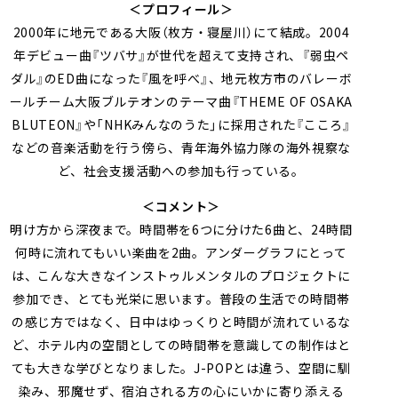
＜プロフィール＞
2000年に地元である大阪（枚方・寝屋川）にて結成。2004
年デビュー曲『ツバサ』が世代を超えて支持され、『弱虫ペ
ダル』のED曲になった『風を呼べ』、地元枚方市のバレーボ
ールチーム大阪ブルテオンのテーマ曲『THEME OF OSAKA
BLUTEON』や「NHKみんなのうた」に採用された『こころ』
などの音楽活動を行う傍ら、青年海外協力隊の海外視察な
ど、社会支援活動への参加も行っている。
＜コメント＞
明け方から深夜まで。時間帯を6つに分けた6曲と、24時間
何時に流れてもいい楽曲を2曲。アンダーグラフにとって
は、こんな大きなインストゥルメンタルのプロジェクトに
参加でき、とても光栄に思います。普段の生活での時間帯
の感じ方ではなく、日中はゆっくりと時間が流れているな
ど、ホテル内の空間としての時間帯を意識しての制作はと
ても大きな学びとなりました。J-POPとは違う、空間に馴
染み、邪魔せず、宿泊される方の心にいかに寄り添える