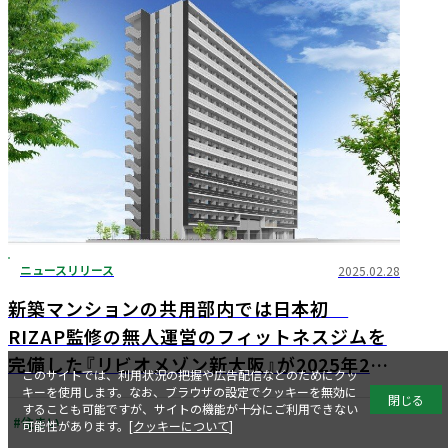
ニュースリリース
2025.02.28
新築マンションの共用部内では日本初
RIZAP監修の無人運営のフィットネスジムを
完備した『リビオメゾン新大阪』が2025年2月
このサイトでは、利用状況の把握や広告配信などのためにクッ
13日竣工
キーを使用します。なお、ブラウザの設定でクッキーを無効に
閉じる
することも可能ですが、サイトの機能が十分にご利用できない
#住まい
可能性があります。[
クッキーについて
]