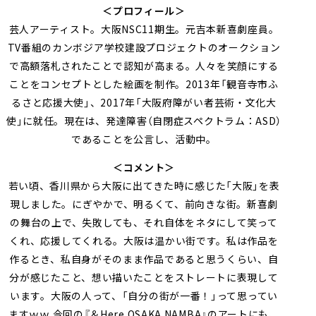
＜プロフィール＞
芸人アーティスト。大阪NSC11期生。元吉本新喜劇座員。
TV番組のカンボジア学校建設プロジェクトのオークション
で高額落札されたことで認知が高まる。人々を笑顔にする
ことをコンセプトとした絵画を制作。2013年「観音寺市ふ
るさと応援大使」、2017年「大阪府障がい者芸術・文化大
使」に就任。現在は、発達障害（自閉症スペクトラム：ASD）
であることを公言し、活動中。
＜コメント＞
若い頃、香川県から大阪に出てきた時に感じた「大阪」を表
現しました。にぎやかで、明るくて、前向きな街。新喜劇
の舞台の上で、失敗しても、それ自体をネタにして笑って
くれ、応援してくれる。大阪は温かい街です。私は作品を
作るとき、私自身がそのまま作品であると思うくらい、自
分が感じたこと、想い描いたことをストレートに表現して
います。大阪の人って、「自分の街が一番！」って思ってい
ますｗｗ 今回の『＆Here OSAKA NAMBA』のアートにも、