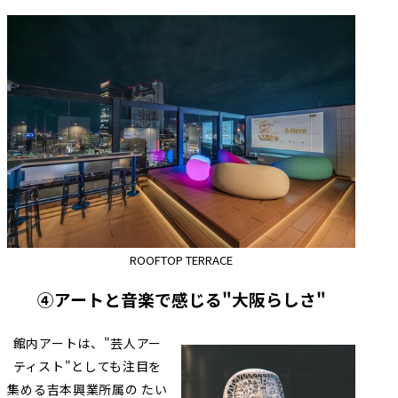
ROOFTOP TERRACE
④アートと音楽で感じる"大阪らしさ"
館内アートは、"芸人アー
ティスト"としても注目を
集める吉本興業所属の たい