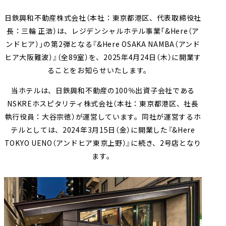
採用情報
会社案内（PDF）
電子公告
マンション
ステークホルダー
再生
事業
地域
重要課題
創生
事業
業績・財務
連結業績推移
日鉄興和不動産株式会社（本社：東京都港区、代表取締役社
エンゲージメント
（マテリアリティ）
長：三輪 正浩）は、レジデンシャルホテル事業「&Here（ア
ホテル事業
国際事業
有価証券報告書等
ンドヒア）」の第2弾となる『&Here OSAKA NAMBA（アンド
地球環境への配慮
安全・安心の確保
ヒア大阪難波）』（全89室）を、2025年4月24日（木）に開業す
農業事業
オープン
ることをお知らせいたします。
社会変化への対応
イノベーション
次世代を担う人材創
への
取り組み
当ホテルは、日鉄興和不動産の100％出資子会社である
ガバナンスの充実・
社会貢献活動・
NSKREホスピタリティ株式会社（本社：東京都港区、社長
高度化
コミュニティ支援
執行役員：大谷宗徳）が運営しています。同社が運営するホ
サステナブルファイナ
GRIスタンダード
テルとしては、2024年3月15日（金）に開業した『&Here
ンス
内容索引
TOKYO UENO（アンドヒア東京上野）』に続き、2号店となり
ます。