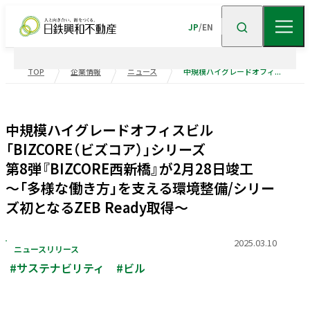
JP
/
EN
TOP
企業情報
ニュース
中規模ハイグレードオフィスビル「BIZCORE（ビズコア）」シリーズ 第8弾『BIZCORE西新橋』が2月28日竣工 ～「多様な働き方」を支える環境整備/シリーズ初となるZEB Ready取得～
企業情報
中規模ハイグレードオフィスビル
ニュース
企業情報TOP
トップメッセージ
「BIZCORE（ビズコア）」シリーズ
第8弾『BIZCORE西新橋』が2月28日竣工
企業理念
会社概要
事業紹介
～「多様な働き方」を支える環境整備/シリー
沿革
事業・
ポートフォリ
ズ初となるZEB Ready取得～
サステナビリティ
役員一覧
組織図
ビル事業
住宅事業
2025.03.10
ニュースリリース
グループ会社
受賞歴
高級
賃貸
住宅
事業
物流施設事業
#サステナビリティ
#ビル
業績・財務
トップメッセージ
サステナビリティ
ニュース・
トピックス
企業広告
不動産
ソリューション
市街地
マネジメント
再開発
事業