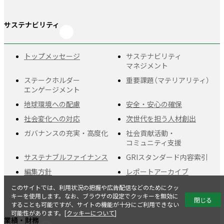
サステナビリティ
トップメッセージ
サステナビリティ
マネジメント
ステークホルダー
重要課題
（マテリアリティ）
エンゲージメント
地球環境への配慮
安全・安心の確保
社会変化への対応
次世代を担う人材創出
ガバナンスの充実・
高度化
社会貢献活動・
コミュニティ支援
サステナブルファイナンス
GRIスタンダード
内容索引
編集方針
レポートアーカイブ
このサイトでは、利用状況の把握や広告配信などのためにクッ
キーを使用します。なお、ブラウザの設定でクッキーを無効に
閉じる
することも可能ですが、サイトの機能が十分にご利用できない
可能性があります。[
クッキーについて
]
業績・財務