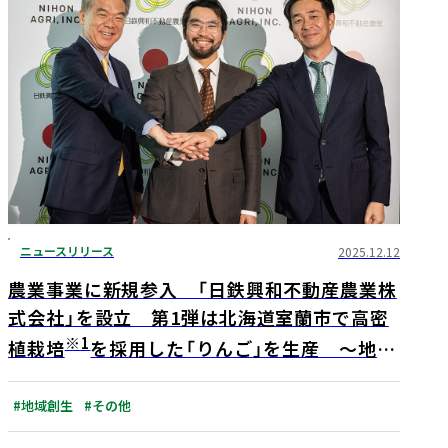
ニュースリリース
2025.12.12
農業事業に新規参入 「日鉄興和不動産農業株
式会社」を設立 第1弾は北海道室蘭市で高密
※1
植栽培
を採用した「りんご」を生産 ～地域
に寄り添い、地域と共に成長するアグリデベ
ロッパーへ～
#地域創生
#その他