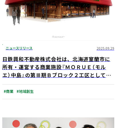
ニュースリリース
2025.09.29
日鉄興和不動産株式会社は、北海道室蘭市に
所有・運営する商業施設『ＭＯＲＵＥ（モル
エ）中島』の第Ⅲ期Ｂブロック２工区として、
ハンバーグレストラン「びっくりドンキー」の
店舗を2025年9月29日（月）に着工、2026年４
#商業
#地域創生
月にオープンいたします。