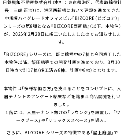
日鉄興和不動産株式会社（本社：東京都港区、代表取締役社
採用情報
会社案内（PDF）
電子公告
マンション
ステークホルダー
再生
事業
地域
重要課題
創生
事業
業績・財務
連結業績推移
長：三輪 正浩）は、港区西新橋において建設を進めてきた
エンゲージメント
（マテリアリティ）
中規模ハイグレードオフィスビル「BIZCORE（ビズコア）」
ホテル事業
国際事業
有価証券報告書等
シリーズの第8弾となる『BIZCORE西新橋』（以下、本物件）
地球環境への配慮
安全・安心の確保
が、2025年2月28日に竣工いたしましたのでお知らせしま
農業事業
オープン
す。
社会変化への対応
イノベーション
次世代を担う人材創
への
取り組み
「BIZCORE」シリーズは、既に稼働中の7棟と今回竣工した
ガバナンスの充実・
社会貢献活動・
本物件以降、飯田橋等での開発計画を進めており、3月10
高度化
コミュニティ支援
日時点で計17棟（竣工済み8棟、計画中8棟）となります。
サステナブルファイナ
GRIスタンダード
ンス
内容索引
本物件は「多様な働き方」を支えることをコンセプトに、入
居テナントのアンケート結果などを踏まえ商品開発を行い
ました。
１階には、入居テナント向けの「ラウンジ」を設置し、「ワ
ークブース」や「リラックススペース」を導入。
さらに、BIZCORE シリーズの特徴である「屋上庭園」で