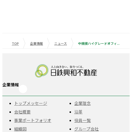
TOP
企業情報
ニュース
中規模ハイグレードオフィスビル「BIZCORE（ビズコア）」シリーズ 第8弾『BIZCORE西新橋』が2月28日竣工 ～「多様な働き方」を支える環境整備/シリーズ初となるZEB Ready取得～
企業情報
トップメッセージ
企業理念
会社概要
沿革
事業ポートフォリオ
役員一覧
組織図
グループ会社