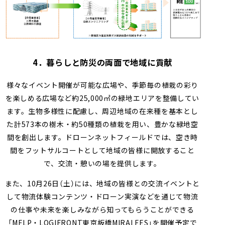
4．暮らしと防災の両面で地域に貢献
様々なイベント開催が可能な広場や、季節毎の植栽の彩り
を楽しめる広場など約
25,000
㎡の緑地エリアを整備してい
ます。生物多様性に配慮し、周辺地域の在来種を基本とし
た計
573
本の樹木・約
50
種類の植栽を用い、豊かな緑地空
間を創出します。ドローンネットフィールドでは、空き時
間をフットサルコートとして地域の皆様に開放すること
で、交流・憩いの場を提供します。
また、
10
月
26
日（土）には、地域の皆様との交流イベントと
して物流体験コンテンツ・ドローン実演などを通じて物流
の仕事や未来を楽しみながら知ってもらうことができる
「
MFLP
・
LOGIFRONT
東京板橋
MIRAI FES
」を開催予定で