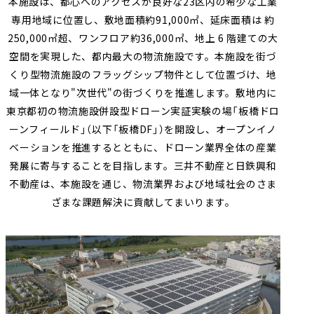
本施設は、都心へのアクセスが良好な
23
区内の希少な工業
専用地域に位置し、敷地面積約
91,000
㎡、延床面積は 約
250,000
㎡超、ワンフロア約
36,000
㎡、地上
6
階建ての大
空間を実現した、都内最大の物流施設です。本施設を街づ
くり型物流施設のフラッグシップ物件として位置づけ、地
域一体となり"次世代"の街づくりを推進します。敷地内に
東京都初の物流施設併設型ドローン実証実験の場「板橋ドロ
ーンフィールド」（以下「板橋
DF
」）を開設し、オープンイノ
ベーションを推進するとともに、ドローン業界全体の産業
発展に寄与することを目指します。三井不動産と日鉄興和
不動産は、本施設を通じ、物流業界および地域社会のさま
ざまな課題解決に貢献してまいります。