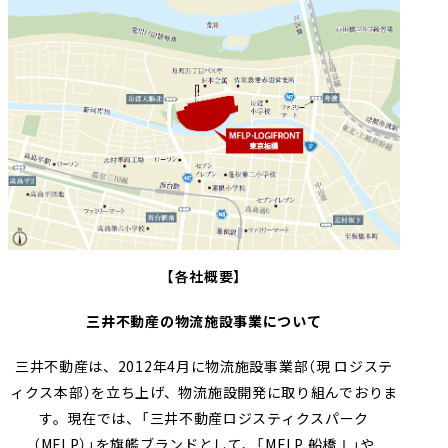
【各社概要】
三井不動産の物流施設事業について
三井不動産は、
2012
年
4
月に物流施設事業部（現 ロジステ
ィクス本部）を立ち上げ、物流施設開発に取り組んでおりま
す。現在では、「三井不動産ロジスティクスパーク
（
MFLP
）」を旗艦ブランドとして、「
MFLP
船橋Ⅰ」や