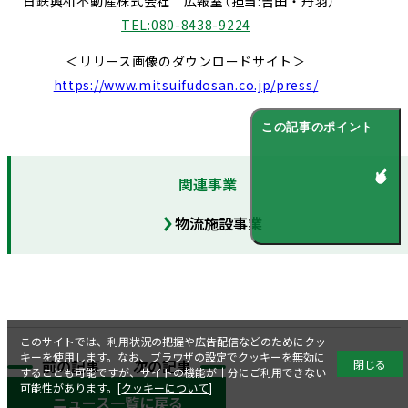
日鉄興和不動産株式会社 広報室（担当
:
吉田・丹羽）
TEL:080-8438-9224
＜リリース画像のダウンロードサイト＞
https://www.mitsuifudosan.co.jp/press/
この記事のポイント
関連事業
物流施設事業
このサイトでは、利用状況の把握や広告配信などのためにクッ
キーを使用します。なお、ブラウザの設定でクッキーを無効に
閉じる
前の記事
次の記事
することも可能ですが、サイトの機能が十分にご利用できない
可能性があります。[
クッキーについて
]
ニュース一覧に戻る