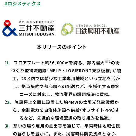
#ロジスティクス
採用情報
会社案内（PDF）
電子公告
マンション
ステークホルダー
再生
事業
地域
重要課題
創生
事業
業績・財務
連結業績推移
エンゲージメント
（マテリアリティ）
ホテル事業
国際事業
有価証券報告書等
地球環境への配慮
安全・安心の確保
農業事業
オープン
社会変化への対応
イノベーション
次世代を担う人材創
への
本リリースのポイント
取り組み
ガバナンスの充実・
社会貢献活動・
※
1
フロアプレート約
36,000
㎡を誇る、都内最大
の街
高度化
コミュニティ支援
づくり型物流施設「
MFLP
・
LOGIFRONT
東京板橋」が竣
サステナブルファイナ
GRIスタンダード
工。
23
区内では希少な工業専用地域という立地を活か
ンス
内容索引
し、拠点集約や
都心部への配送など、多様化する顧客
ニーズに対応し、物流業界の課題解決に貢献。
施設屋上全面に設置した約
4MW
の太陽光発電設備か
ら、余剰電力を自治体施設へ供給（オフサイト
PPA
）す
るなど、先進的な環境配慮の取り組みを推進。
憩いの場や雇用の創出等を通じて、平常時は地域住民
の暮らしを豊かに。また、災害時は防災拠点となり、