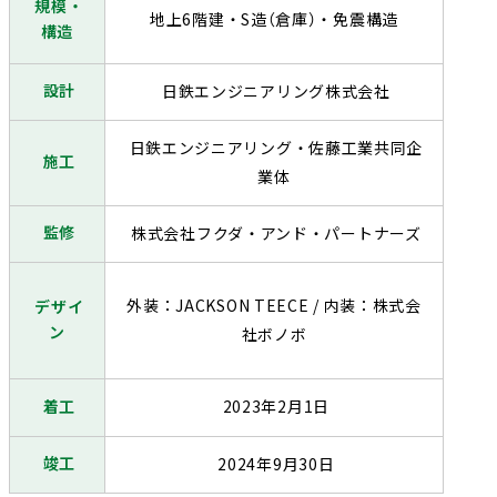
規模・
地上
6
階建・S造（倉庫）・免震構造
構造
設計
日鉄エンジニアリング株式会社
日鉄エンジニアリング・佐藤工業共同企
施工
業体
監修
株式会社フクダ・アンド・パートナーズ
外装：JACKSON TEECE / 内装：株式会
デザイ
ン
社ボノボ
着工
2023年
2
月
1
日
竣工
2024年
9
月
30
日