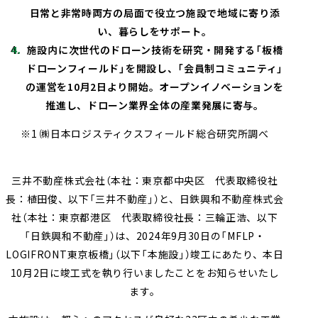
日常と非常時両方の局面で役立つ施設で地域に寄り添
い、暮らしをサポート。
施設内に次世代のドローン技術を研究・開発する「板橋
ドローンフィールド」を開設し、「会員制コミュニティ」
の運営を
10
月
2
日より開始。オープンイノベーションを
推進し、ドローン業界全体の産業発展に寄与。
※1 ㈱日本ロジスティクスフィールド総合研究所調べ
三井不動産株式会社（本社：東京都中央区 代表取締役社
長：植田俊、以下「三井不動産」）と、日鉄興和不動産株式会
社（本社：東京都港区 代表取締役社長：三輪正浩、以下
「日鉄興和不動産」）は、
2024
年
9
月
30
日の「
MFLP
・
LOGIFRONT
東京板橋」（以下「本施設」）竣工にあたり、本日
10
月
2
日に竣工式を執り行いましたことをお知らせいたし
ます。