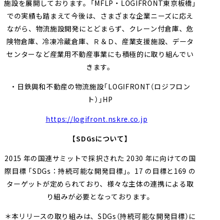
施設を展開しております。「
MFLP
・
LOGIFRONT
東京板橋」
での実績も踏まえて今後は、さまざまな企業ニーズに応え
ながら、物流施設開発にとどまらず、クレーン付倉庫、危
険物倉庫、冷凍冷蔵倉庫、Ｒ＆Ｄ、産業支援施設、データ
センターなど産業用不動産事業にも積極的に取り組んでい
きます。
・日鉄興和不動産の物流施設「LOGIFRONT（ロジフロン
ト）」HP
https://logifront.nskre.co.jp
【
SDGs
について】
2015 年の国連サミットで採択された
2030
年に向けての国
際目標 「
SDGs
：持続可能な開発目標」。
17
の目標と169 の
ターゲットが定められており、様々な主体の連携による取
り組みが必要となっております。
＊本リリースの取り組みは、
SDGs
（持続可能な開発目標）に