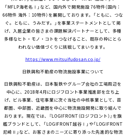
「
MFLP
海老名Ⅰ」など、国内外で開発施設
76
物件（国内：
66
物件 海外：
10
物件）を展開しております。「ともに、つな
ぐ。ともに、うみだす。」を事業ステートメントとして掲
げ、入居企業の皆さまの課題解決パートナーとして、多種
多様なヒト・モノ・コトをつなげること、既存の枠にとら
われない価値づくりに挑戦してまいります。
https://www.mitsuifudosan.co.jp/
日鉄興和不動産の物流施設事業について
日鉄興和不動産は、日本製鉄やグループ会社の工場周辺を
中心に、
2018
年
4
月にロジフロント事業推進部を立ち上
げ、ビル事業、住宅事業に次ぐ当社の中核事業として、首
都圏、中部圏、近畿圏を中心に物流施設開発に取り組んで
おります。現在では、『
LOGIFRONT
（ロジフロント）』を旗
艦ブランドとして、「
LOGIFRONT
越谷Ⅰ」や「
LOGIFRONT
尼崎Ⅱ」など、お客さまのニーズに寄り添った先進的な物流