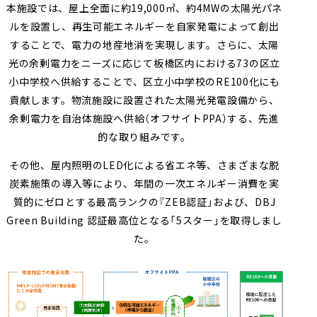
本施設では、屋上全面に約
19,000
㎡、約
4MW
の太陽光パネ
ルを設置し、再生可能エネルギーを自家発電によって創出
することで、電力の地産地消を実現します。さらに、太陽
光の余剰電力をニーズに応じて板橋区内における
73
の区立
小中学校へ供給することで、区立小中学校の
RE100
化にも
貢献します。物流施設に設置された太陽光発電設備から、
余剰電力を自治体施設へ供給（オフサイト
PPA
）する、先進
的な取り組みです。
その他、屋内照明の
LED
化による省エネ等、さまざまな脱
炭素施策の導入等により、年間の一次エネルギー消費を実
質的にゼロとする最高ランクの『
ZEB
認証」および、
DBJ
Green Building
認証最高位となる「
5
スター」を取得しまし
た。