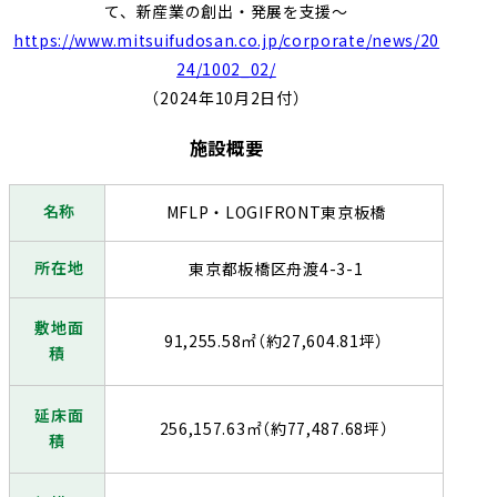
て、新産業の創出・発展を支援～
https://www.mitsuifudosan.co.jp/corporate/news/20
24/1002_02/
（
2024
年
10
月
2
日付）
施設概要
名称
MFLP・
LOGIFRONT
東京板橋
所在地
東京都板橋区舟渡
4-3-1
敷地面
91,255.58㎡（約
27,604.81
坪）
積
延床面
256,157.63㎡（約
77,487.68
坪）
積