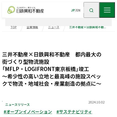
JP
/
EN
TOP
企業情報
ニュース
三井不動産×日鉄興和不動産 都内最大の街づくり型物流施設 「MFLP・LOGIFRONT東京板橋」竣工 ～希少性の高い立地と最高峰の施設スペックで物流・地域社会・産業創造の拠点に～
企業情報
ニュース
企業情報TOP
トップメッセージ
三井不動産×日鉄興和不動産 都内最大の
街づくり型物流施設
企業理念
会社概要
事業紹介
「MFLP・LOGIFRONT東京板橋」竣工
沿革
事業・
ポートフォリ
～希少性の高い立地と最高峰の施設スペッ
クで物流・地域社会・産業創造の拠点に～
サステナビリティ
役員一覧
組織図
ビル事業
住宅事業
グループ会社
受賞歴
高級
賃貸
住宅
事業
物流施設事業
2024.10.02
ニュースリリース
業績・財務
トップメッセージ
サステナビリティ
ニュース・
トピックス
企業広告
#オープンイノベーション
#サステナビリティ
不動産
ソリューション
市街地
マネジメント
再開発
事業