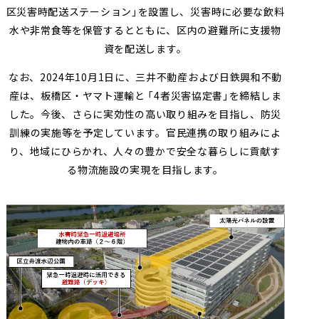
区災害時配送ステーション」を設置し、災害時に必要な飲料
水や非常食等を保管するとともに、区内の避難所に支援物
資を配送します。
なお、
2024
年
10
月
1
日に、三井不動産および日鉄興和不動
産は、板橋区・ヤマト運輸と 「
4
者災害協定書」を締結しま
した。今後、さらに実効性の高い取り組みを目指し、防災
訓練の実施等を予定しています。官民連携の取り組みによ
り、地域にひらかれ、人々の豊かで安全な暮らしに貢献す
る物流施設の実現を目指します。