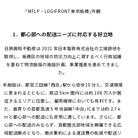
「
MFLP
・
LOGIFRONT
東京板橋」外観
1．都心部への配送ニーズに対応する好立地
日鉄興和不動産は
2021
年日本製鉄株式会社の工場跡地を
取得し、板橋区の地域の防災力向上に資するべく行政協議
を重ねて物流施設の施設計画、事業推進を進めてきまし
た。
本施設は、都営三田線「西台」駅から徒歩
10
分と、交通環境
に恵まれるとともに、周辺
5km
圏内には約
106
万人が居
住するエリアに位置し、雇用確保においても有利です。ま
た、最寄りの首都高速
5
号池袋線「中台」
IC
までは約
2.7
ｋ
ｍと都心部への配送にも非常に適しています。さらに、都
心部への配送のみならず、首都圏北部地域を網羅できる広
域配送拠点となり、拠点集約による運送費の削減や配送リ