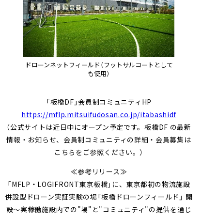
ドローンネットフィールド（フットサルコートとして
も使用）
「板橋
DF
」会員制コミュニティ
HP
https://mflp.mitsuifudosan.co.jp/itabashidf
（公式サイトは近日中にオープン予定です。板橋DF の最新
情報・お知らせ、会員制コミュニティの詳細・会員募集は
こちらをご参照ください。）
≪参考リリース≫
「
MFLP
・
LOGIFRONT
東京板橋」に、東京都初の物流施設
併設型ドローン実証実験の場「板橋ドローンフィールド」 開
設～実稼働施設内での"場"と"コミュニティ"の提供を通じ