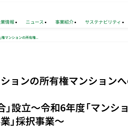
企業情報
ニュース
事業紹介
サステナビリティ
権利変換を用いた地上権マンションの所有権マンションへの建替え 「高輪ビルマンション建替組合」設立～令和6年度「マンションストック長寿命化等モデル事業」採択事業～
TOP
業
メッセージ
財務
トップメッセージ
住宅事業
サステナビリティ
連結業績推移
マネジメ
要
設事業
題
（マテリアリティ）
沿革
不動産
地球環境への配慮
ソリューション
ンションの所有権マンションへ
覧
ョン
化への対応
再生
事業
組織図
地域
次世代を担う人材創出
創生
事業
業
献活動・
コミュニティ支援
ニュース・
農業事業
サステナブルファイナンス
トピックス
合」設立～令和6年度「マンシ
（PDF）
電子公告
業」採択事業～