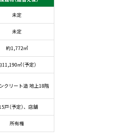
未定
未定
約1,772㎡
約11,190㎡（予定）
ンクリート造 地上18階
15戸（予定）、店舗
所有権