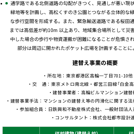
通学路である北側道路の勾配がきつく、見通しが悪い現
緑地等を計画し、高松くすのき公園とつながる立体的な
な歩行空間を形成する。また、緊急輸送道路である桜田
までは高低差が約
10m
以上あり、地域集合場所として災
中した場合の歩行や物資運搬が困難になることが危惧さ
部分は周辺に開かれたポケット広場を計画することに
建替え事業の概要
・所在地：東京都港区高輪一丁目701-10他
・交 通：東京メトロ南北線・都営三田線「白金高
・建替事業者：高輪ビルマンション建替
・建替事業手法：マンションの建替え等の円滑化に関する法
・参加組合員：日鉄興和不動産株式会社、一般財団法人
・コンサルタント：株式会社都市設計
従前建物（建替え前）
従