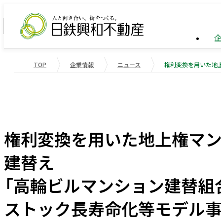
TOP
企業情報
ニュース
企業情報
ビル事
トップ
業績・
企業情報
事業紹介
サステナビリティ
業績・財務
会社概
物流施
重要課
権利変換を用いた地上権マ
役員一
マンシ
社会変
建替え
受賞歴
国際事
社会貢
「高輪ビルマンション建替組
会社案内
ストック長寿命化等モデル事