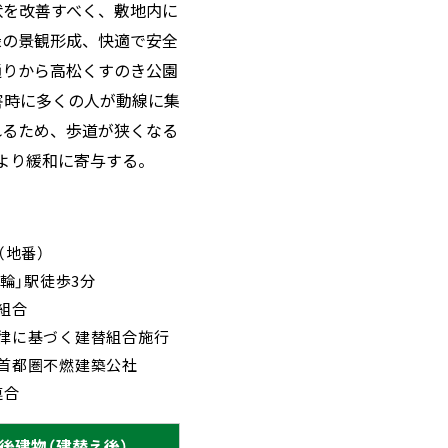
状を改善すべく、敷地内に
緑の景観形成、快適で安全
通りから高松くすのき公園
害時に多くの人が動線に集
れるため、歩道が狭くなる
より緩和に寄与する。
（地番）
輪」駅徒歩3分
組合
律に基づく建替組合施行
首都圏不燃建築公社
連合
後建物（建替え後）