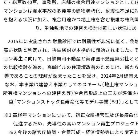
て・総戸数40戸、事務所、店舗の複合用途マンションとして1
マンションは漏水事故の多発等の建物老朽化、耐震性不足に
を抱える状況に加え、複合用途かつ地上権を含む複雑な権利
り、単独敷地での建替え検討は難しい状況にあ
2015年に実施された耐震診断では耐震性が非常に低く、倒
高い状態と判定され、再生検討が本格的に開始されました。
ョン再生に向けて、日鉄興和不動産と首都圏不燃建築公社と
の比較検討を進め、高輪ビルの住環境改善のためには、新た
善であることの理解が深まったことを受け、2024年2月建替
なお、本事業は建替え事業としてのスキーム（地上権マンシ
所有権マンションへの建替え等）や合意形成上の工夫が評価さ
度「マンションストック長寿命化等モデル事業（※1）」とし
※1.高経年マンションについて、適正な維持管理及び長寿命
促進するため、先導性の高いマンション再生プロジェク
※2.今後の諸官庁協議・合意形成・経済情勢等により変更