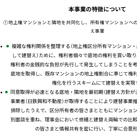
本事業の特徴について
①地上権マンションと隣地を共同化し、所有権マンションへ
え事業
複雑な権利関係を整理する（地上権区分所有マンション
して建替え）ために、権利者個々で底地の権利を買い取
権利者の金銭的な負担が先行して発生してしまうことを
底地を取得し、既存マンションの地上権割合に準じて権
権化を行うスキームにて建替えを実現
同意取得が必達となる底地・隣地を最初期（建替え方針が
事業者（日鉄興和不動産）が取得することにより建替事業
排除したうえで、区分所有者の皆さまとともにマンショ
別面談を重ね、理事会において修繕と建替え両輪での比
の皆さまと情報共有を密に行い、丁寧に合意