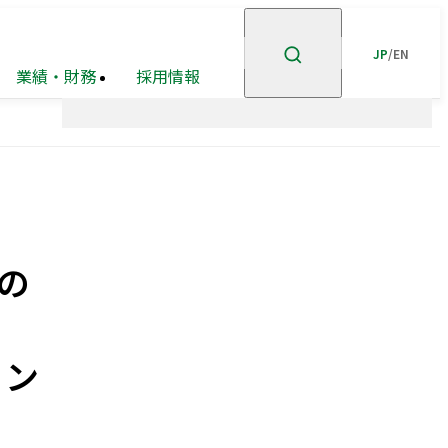
JP
/
EN
業績・財務
採用情報
ント
企業理念
高級
ステークホルダー
有価証券報告書等
賃貸
住宅
事業
エンゲージメント
事業・
市街地
安全・安心の確保
ポートフォリオ
再開発
事業
の
グループ会社
ホテル事業
ガバナンスの充実・
高度化
企業広告
オープン
GRIスタンダード
イノベーション
内容索引
への
取り組み
ョン