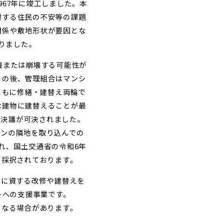
967年に竣工しました。本
対する住民の不安等の課題
関係や敷地形状が要因とな
りました。
壊または崩壊する可能性が
その後、管理組合はマンシ
ともに修繕・建替え両輪で
な建物に建替えることが最
え決議が可決されました。
ョンの隣地を取り込んでの
れ、国土交通省の令和6年
て採択されております。
化に資する改修や建替えを
トへの支援事業です。
となる場合があります。