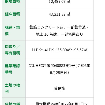
敷地面積
12,487.08 ㎡
延床面積
43,211.27 ㎡
鉄筋コンクリート造、一部鉄骨造・
構造・規
模
地上 10 階建、一部塔屋あり
間取り／
1LDK～4LDK／35.89㎡～95.57㎡
専有面積
第UHEC建確R040883変1号（令和6年
建築確認
番号
6月28日付）
土地の権
賃借権
利
一般定期借地権【2022年6月1日～
借地の種