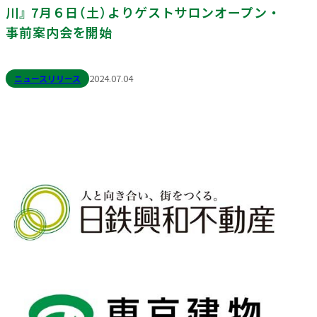
川』 7月６日（土）よりゲストサロンオープン・
採用情報
会社案内（PDF）
電子公告
マンション
ステークホルダー
再生
事業
地域
重要課題
創生
事業
業績・財務
連結業績推移
事前案内会を開始
エンゲージメント
（マテリアリティ）
ホテル事業
国際事業
有価証券報告書等
地球環境への配慮
安全・安心の確保
ニュースリリース
2024.07.04
農業事業
オープン
社会変化への対応
イノベーション
次世代を担う人材創
への
取り組み
ガバナンスの充実・
社会貢献活動・
高度化
コミュニティ支援
サステナブルファイナ
GRIスタンダード
ンス
内容索引