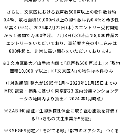
共用部のデザインに昇華しています。
さらに、文京区における総戸数500戸以上の物件数は約
0.4%、敷地面積10,000㎡以上の物件数は約0.4%と希少性
が高く
（※4）
、2024年2月22日（木）のエントリー受付開始
から１週間で2,000件超、７月3日（水）時点で8,000件超の
エントリーをいただいており、事前案内会の申し込みは
800件超と、非常に高い関心をいただいております。
※1.文京区最大／山手線内側で「総戸数500 戸以上」×「敷地
面積10,000 ㎡以上」×「文京区内」の物件は本件のみ
（［対象期間］発売が1995年1月～2023年11月15日までの
MRC 調査・捕捉に基づく東京都23 区内分譲マンションデ
ータの範囲内より抽出／ 2024 年1月時点）
※2.ABINC認証／生物多様性保全に取り組む施設を評価す
る「いきもの共生事業所®認証」
※3.SEGES認定／「そだてる緑」「都市のオアシス」「つくる