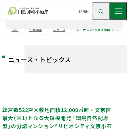
JP
/
EN
TOP
企業情報
ニュース
総戸数522戸×敷地面積12,000㎡超・文京区最大（※1）となる大規模開発 「環境自然配慮型」の分譲マンション『リビオシティ文京小石川』 7月６日（土）よりゲストサロンオープン・事前案内会を開始
企業情報
ニュース
企業情報TOP
トップメッセージ
ニュース・トピックス
企業理念
会社概要
事業紹介
沿革
事業・
ポートフォリ
サステナビリティ
役員一覧
組織図
ビル事業
住宅事業
総戸数522戸×敷地面積12,000㎡超・文京区
グループ会社
受賞歴
高級
賃貸
住宅
事業
物流施設事業
業績・財務
最大（※1）となる大規模開発 「環境自然配慮
トップメッセージ
サステナビリティ
ニュース・
トピックス
企業広告
不動産
ソリューション
市街地
マネジメント
再開発
事業
型」の分譲マンション『リビオシティ文京小石