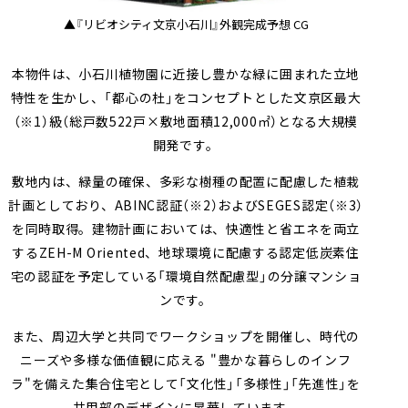
▲『リビオシティ文京小石川』外観完成予想 CG
本物件は、小石川植物園に近接し豊かな緑に囲まれた立地
特性を生かし、「都心の杜」をコンセプトとした文京区最大
（※1）
級（総戸数522戸×敷地面積12,000㎡）となる大規模
開発です。
敷地内は、緑量の確保、多彩な樹種の配置に配慮した植栽
計画としており、ABINC認証
（※2）
およびSEGES認定
（※3）
を同時取得。建物計画においては、快適性と省エネを両立
するZEH-M Oriented、地球環境に配慮する認定低炭素住
宅の認証を予定している「環境自然配慮型」の分譲マンショ
ンです。
また、周辺大学と共同でワークショップを開催し、時代の
ニーズや多様な価値観に応える "豊かな暮らしのインフ
ラ"を備えた集合住宅として「文化性」「多様性」「先進性」を