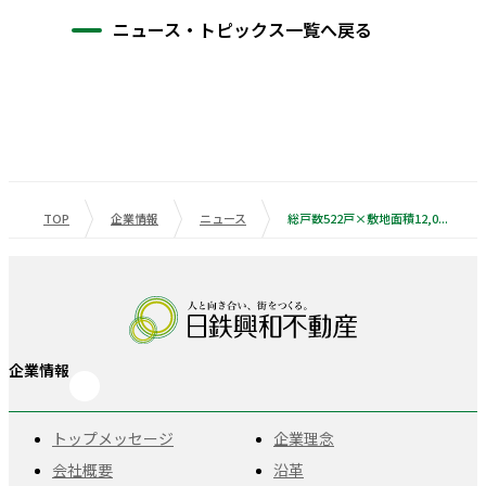
ニュース・トピックス一覧へ戻る
TOP
企業情報
ニュース
総戸数522戸×敷地面積12,000㎡超・文京区最大（※1）となる大規模開発 「環境自然配慮型」の分譲マンション『リビオシティ文京小石川』 7月６日（土）よりゲストサロンオープン・事前案内会を開始
企業情報
トップメッセージ
企業理念
会社概要
沿革