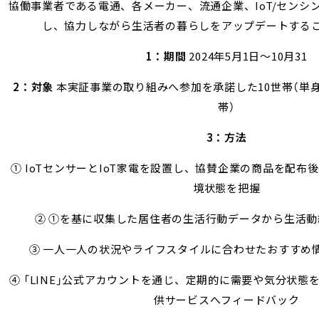
協働事業者である電通、各メーカー、流通企業、IoT/センシ
し、協力しながら生活者の暮らしをアップデートする
1：期間
2024年5月1日～10月31
2：対象
本実証事業の取り組みへ参加を承諾した10世帯（単身 
帯）
3：方法
① IoTセンサーとIoT家電を設置し、協賛企業の商品を配布
境状態を把握
② ①を基に収集した居住者の生活行動データから生活
③ 一人一人の状況やライフスタイルに合わせたおすすめ
④ 「LINE」公式アカウントを通じ、定期的に需要や気分状
供サービスへフィードバック