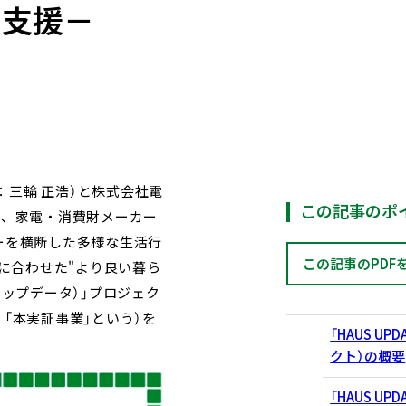
を支援－
三輪 正浩）と株式会社電
この記事のポ
は、家電・消費財メーカー
ーを横断した多様な生活行
この記事のPDF
に合わせた"より良い暮ら
アップデータ）」プロジェク
「本実証事業」という）を
「HAUS U
クト）の概要
「HAUS U