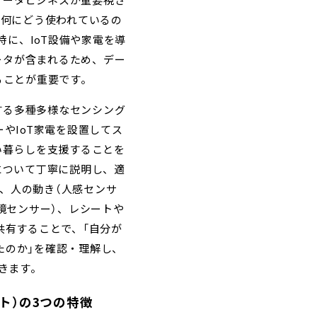
データビジネスが重要視さ
「何にどう使われているの
に、IoT設備や家電を導
ータが含まれるため、デー
ることが重要です。
する多種多様なセンシング
やIoT家電を設置してス
い暮らしを支援することを
について丁寧に説明し、適
、人の動き（人感センサ
境センサー）、レシートや
共有することで、「自分が
たのか」を確認・理解し、
きます。
クト）の3つの特徴