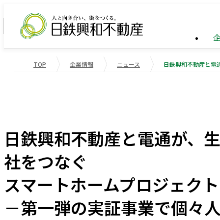
TOP
企業情報
ニュース
企業情報
ビル事
トップ
業績・
企業情報
事業紹介
サステナビリティ
業績・財務
会社概
物流施
重要課
日鉄興和不動産と電通が、
役員一
マンシ
社会変
社をつなぐ
受賞歴
国際事
社会貢
スマートホームプロジェクト「H
会社案内
－第一弾の実証事業で個々