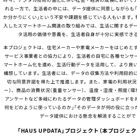
昨今、デジタル技術の進化に伴い社会・経済の成長において
れる一方で、生活者の中には、データ提供に同意しながらも
か分かりにくい」という不安や課題を感じている人もいます。特
入したスマートホーム関連の取り組みでは、生活に関するデ
タ活用の価値や意義を、生活者自身が十分に実感でき
本プロジェクトは、住宅メーカーや家電メーカーをはじめと
サービス事業者との協力により、生活者の自宅に各種センサー
マートホーム化を進め、生活行動データを活用して、より良
構想しています。生活者には、データの収集方法や利用目的
切な同意許諾を得た上で推進します。また、家電の利用状況
ー）、商品の消費状況（重量センサー）、温度・湿度・照度（環
アンケートなど多岐にわたるデータの管理ダッシュボードを
何をどのように使っているのか」「そのデータが何の役に立っ
データ提供における懸念を解消することがで
「HAUS UPDATA」プロジェクト（本プロジェ