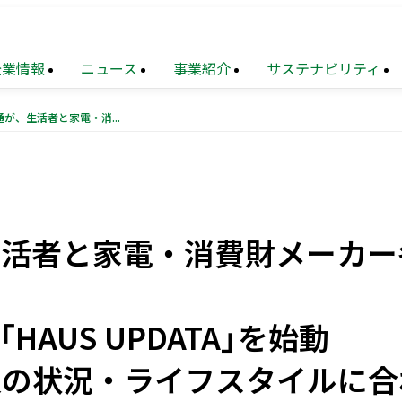
企業情報
ニュース
事業紹介
サステナビリティ
日鉄興和不動産と電通が、生活者と家電・消費財メーカー各社をつなぐ スマートホームプロジェクト「HAUS UPDATA」を始動 －第一弾の実証事業で個々人の状況・ライフスタイルに合わせた暮らしのアップデートを支援－
TOP
業
メッセージ
財務
トップメッセージ
住宅事業
サステナビリティ
連結業績推移
マネジメ
要
設事業
題
（マテリアリティ）
沿革
不動産
地球環境への配慮
ソリューション
生活者と家電・消費財メーカー
覧
ョン
化への対応
再生
事業
組織図
地域
次世代を担う人材創出
創生
事業
業
献活動・
コミュニティ支援
ニュース・
農業事業
サステナブルファイナンス
トピックス
AUS UPDATA」を始動
（PDF）
電子公告
人の状況・ライフスタイルに合