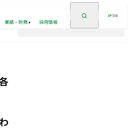
JP
/
EN
業績・財務
採用情報
ント
企業理念
高級
ステークホルダー
有価証券報告書等
賃貸
住宅
事業
エンゲージメント
事業・
市街地
安全・安心の確保
ポートフォリオ
再開発
事業
各
グループ会社
ホテル事業
ガバナンスの充実・
高度化
企業広告
オープン
GRIスタンダード
イノベーション
内容索引
への
取り組み
わ