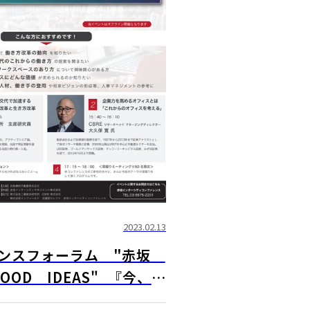
2023.02.13
ンスフォーラム "赤坂
GOOD IDEAS" 『今、働
える』 我々が今やらなけ