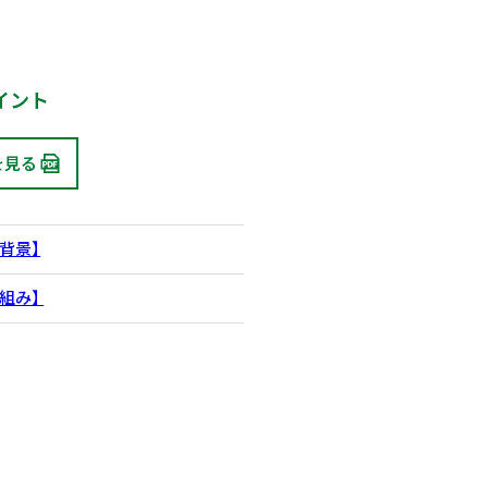
イント
を見る
背景】
組み】