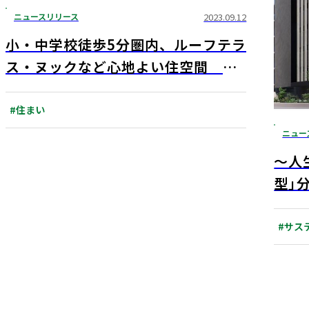
ニュースリリース
2023.09.12
小・中学校徒歩5分圏内、ルーフテラ
ス・ヌックなど心地よい住空間 新
築分譲マンション「リビオ宮崎台レジ
デンス」 『LIVIO Life
#住まい
Design! SALON』にて9月9日（土）
ニュー
より先行案内開始
～人
型」
ィ文
川』 
#サス
時取