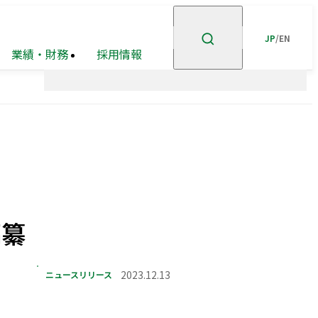
JP
/
EN
業績・財務
採用情報
ント
企業理念
高級
ステークホルダー
有価証券報告書等
賃貸
住宅
事業
エンゲージメント
事業・
市街地
安全・安心の確保
ポートフォリオ
再開発
事業
グループ会社
ホテル事業
ガバナンスの充実・
高度化
編纂
企業広告
オープン
GRIスタンダード
イノベーション
内容索引
への
取り組み
ニュースリリース
2023.12.13