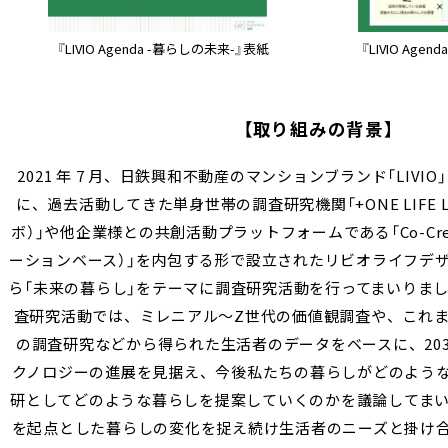
『LIVIO Agenda -暮らしの未来-』表紙
『LIVIO Age
【取り組みの背景】
2021 年 7 月、日鉄興和不動産のマンションブランド「LIV
に、過去活動してきた単身世帯の調査研究機関「+ONE LIFE 
ボ）」や他企業様との共創活動プラットフォームである「Co-Creat
ーションベース）」を内包する形で設立されたリビオライフデザ
ら「未来の暮らし」をテーマに調査研究活動を行ってまいりまし
査研究活動では、ミレニアル～Z世代の価値観調査や、これ
の調査研究などから得られた生活者のデータをベースに、203
クノロジーの進展を見据え、今後私たちの暮らしがどのよう
研としてどのような暮らしを提案していくのかを議論してまい
を起点とした暮らしの変化を捉え続け生活者のニーズと掛け