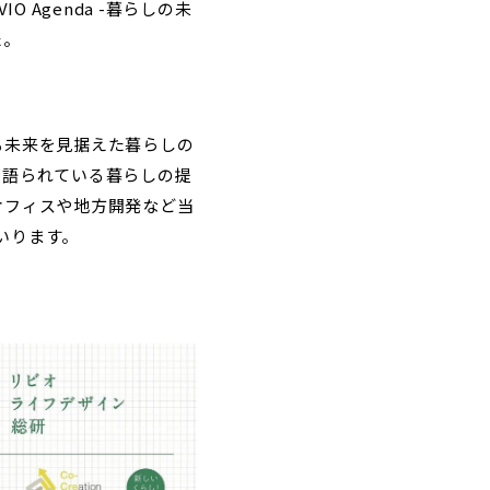
 Agenda -暮らしの未
た。
も未来を見据えた暮らしの
-』で語られている暮らしの提
、オフィスや地方開発など当
いります。