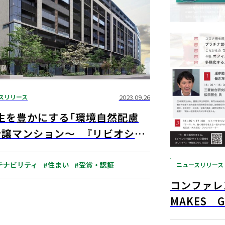
スリリース
2023.09.26
生を豊かにする「環境自然配慮
分譲マンション～ 『リビオシテ
京小石川』『リビオタワー品
ABINC認証・SEGES認定を同
テナビリティ
#住まい
#受賞・認証
ニュースリリース
得
コンファレ
MAKES 
く場所を考