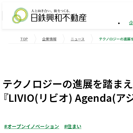
TOP
企業情報
ニュース
企業情報
ビル事
トップ
業績・
企業情報
事業紹介
サステナビリティ
業績・財務
会社概
物流施
重要課
テクノロジーの進展を踏ま
役員一
マンシ
社会変
『LIVIO(リビオ) Agenda
受賞歴
国際事
社会貢
会社案内
#オープンイノベーション
#住まい