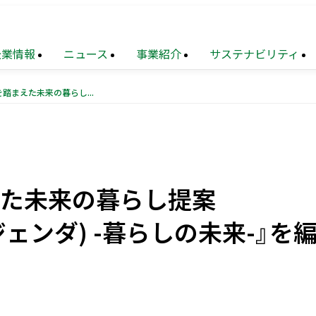
企業情報
ニュース
事業紹介
サステナビリティ
テクノロジーの進展を踏まえた未来の暮らし提案 『LIVIO(リビオ) Agenda(アジェンダ) -暮らしの未来-』を編纂
TOP
業
メッセージ
財務
トップメッセージ
住宅事業
サステナビリティ
連結業績推移
マネジメ
要
設事業
題
（マテリアリティ）
沿革
不動産
地球環境への配慮
ソリューション
えた未来の暮らし提案
覧
ョン
化への対応
再生
事業
組織図
地域
次世代を担う人材創出
創生
事業
(アジェンダ) -暮らしの未来-』を
業
献活動・
コミュニティ支援
ニュース・
農業事業
サステナブルファイナンス
トピックス
（PDF）
電子公告