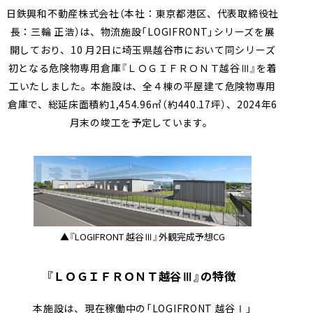
日鉄興和不動産株式会社（本社：東京都港区、代表取締役社
採用情報
会社案内（PDF）
電子公告
マンション
ステークホルダー
再生
事業
地域
重要課題
創生
事業
業績・財務
連結業績推移
長：三輪 正浩）は、物流施設「LOGIFRONT」シリーズを展
エンゲージメント
（マテリアリティ）
開しており、10 月2日に埼玉県越谷市において同シリーズ
ホテル事業
国際事業
有価証券報告書等
地球環境への配慮
安全・安心の確保
初となる危険物専用倉庫『ＬＯＧＩＦＲＯＮＴ越谷Ⅲ』を着
農業事業
オープン
工いたしました。本施設は、全４棟の平屋建て危険物専用
社会変化への対応
イノベーション
次世代を担う人材創
への
倉庫で、総延床面積約1,454.96㎡（約440.17坪）、2024年6
取り組み
月末の竣工を予定しています。
ガバナンスの充実・
社会貢献活動・
高度化
コミュニティ支援
サステナブルファイナ
GRIスタンダード
ンス
内容索引
▲『LOGIFRONT 越谷Ⅲ』外観完成予想CG
『ＬＯＧＩＦＲＯＮＴ越谷Ⅲ』の特徴
本施設は、現在稼働中の「LOGIFRONT 越谷Ⅰ」