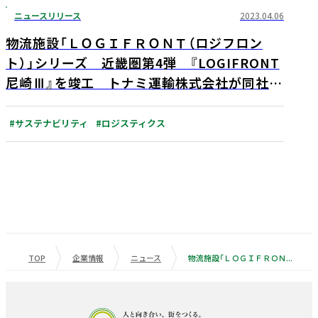
ニュースリリース
2023.04.06
物流施設「ＬＯＧＩＦＲＯＮＴ（ロジフロン
ト）」シリーズ 近畿圏第4弾 『LOGIFRONT
尼崎Ⅲ』を竣工 トナミ運輸株式会社が同社施
設最大延床面積となるBTS型施設として利用
#サステナビリティ
#ロジスティクス
TOP
企業情報
ニュース
物流施設「ＬＯＧＩＦＲＯＮＴ（ロジフロント）」シリーズ初の危険物専用倉庫 『LOGIFRONT越谷Ⅲ』10月2日着工 2024年6月末の竣工を予定