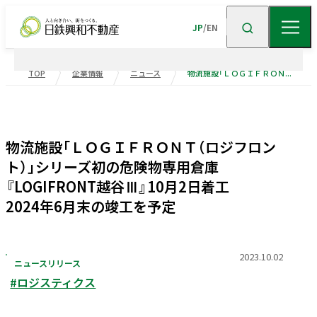
JP
/
EN
TOP
企業情報
ニュース
物流施設「ＬＯＧＩＦＲＯＮＴ（ロジフロント）」シリーズ初の危険物専用倉庫 『LOGIFRONT越谷Ⅲ』10月2日着工 2024年6月末の竣工を予定
企業情報
ニュース
企業情報TOP
トップメッセージ
物流施設「ＬＯＧＩＦＲＯＮＴ（ロジフロン
ト）」シリーズ初の危険物専用倉庫
企業理念
会社概要
事業紹介
『LOGIFRONT越谷Ⅲ』10月2日着工
沿革
事業・
ポートフォリ
2024年6月末の竣工を予定
サステナビリティ
役員一覧
組織図
ビル事業
住宅事業
2023.10.02
ニュースリリース
グループ会社
受賞歴
高級
賃貸
住宅
事業
物流施設事業
#ロジスティクス
業績・財務
トップメッセージ
サステナビリティ
ニュース・
トピックス
企業広告
不動産
ソリューション
市街地
マネジメント
再開発
事業