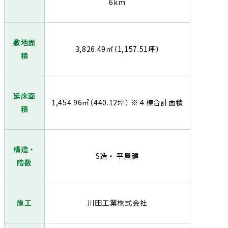
6km
敷地面
3,826.49㎡（1,157.51坪）
積
延床面
1,454.96㎡（440.12坪） ※４棟合計面積
積
構造・
S造・ 平屋建
階数
施工
川田工業株式会社