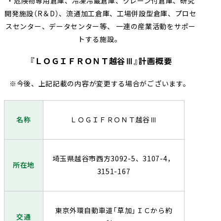
・危険物専用倉庫、冷凍冷蔵倉庫、クレーン付倉庫、研究
開発施設（R＆D）、流通加工倉庫、工場併設型倉庫、プロセ
スセンター、データセンター等、 一連の産業活動をサポー
トする施設。
『ＬＯＧＩＦＲＯＮＴ越谷Ⅲ』計画概要
※今後、上記記載の内容が変更する場合がございます。
名称
ＬＯＧＩＦＲＯＮＴ越谷Ⅲ
埼玉県越谷市西方3092-5、3107-4，
所在地
3151-167
東京外環自動車道「草加」ＩＣから約
交通