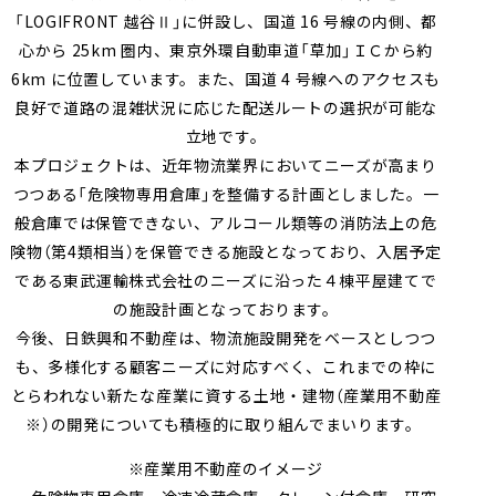
「LOGIFRONT 越谷Ⅱ」に併設し、国道 16 号線の内側、都
心から 25km 圏内、東京外環自動車道「草加」ＩＣから約
6km に位置しています。また、国道 4 号線へのアクセスも
良好で道路の混雑状況に応じた配送ルートの選択が可能な
立地です。
本プロジェクトは、近年物流業界においてニーズが高まり
つつある「危険物専用倉庫」を整備する計画としました。一
般倉庫では保管できない、アルコール類等の消防法上の危
険物（第4類相当）を保管できる施設となっており、入居予定
である東武運輸株式会社のニーズに沿った４棟平屋建てで
の施設計画となっております。
今後、日鉄興和不動産は、物流施設開発をベースとしつつ
も、多様化する顧客ニーズに対応すべく、これまでの枠に
とらわれない新たな産業に資する土地・建物（産業用不動産
※）の開発についても積極的に取り組んでまいります。
※産業用不動産のイメージ