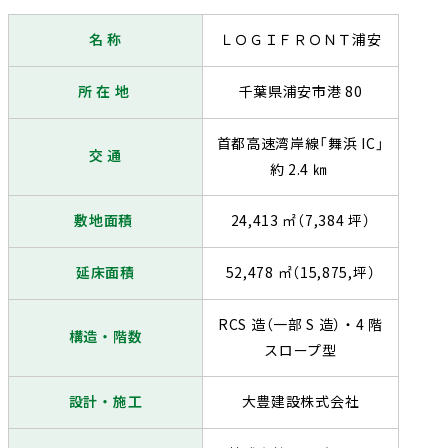
名 称
ＬＯＧＩＦＲＯＮＴ浦安
所 在 地
千葉県浦安市港 80
首都高速湾岸線「舞浜 IC」
交 通
約 2.4 ㎞
敷地面積
24,413 ㎡（7,384 坪）
延床面積
52,478 ㎡（15,875,坪）
RCS 造（一部 S 造）・4 階
構造・階数
スロープ型
設計・施工
大豊建設株式会社