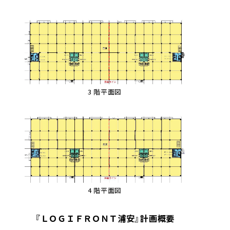
3 階平面図
4 階平面図
『ＬＯＧＩＦＲＯＮＴ浦安』計画概要