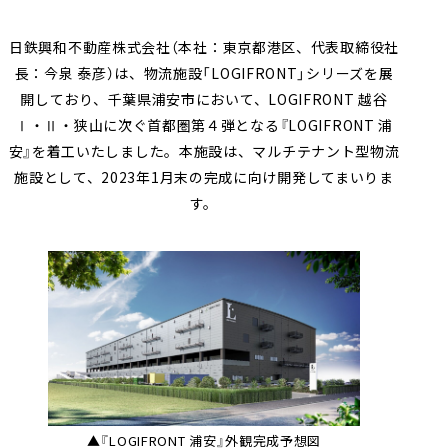
採用情報
会社案内（PDF）
電子公告
マンション
ステークホルダー
再生
事業
地域
重要課題
創生
事業
業績・財務
連結業績推移
日鉄興和不動産株式会社（本社：東京都港区、代表取締役社
エンゲージメント
（マテリアリティ）
長：今泉 泰彦）は、物流施設「LOGIFRONT」シリーズを展
ホテル事業
国際事業
有価証券報告書等
地球環境への配慮
安全・安心の確保
開しており、千葉県浦安市において、LOGIFRONT 越谷
農業事業
オープン
Ⅰ・Ⅱ・狭山に次ぐ首都圏第４弾となる『LOGIFRONT 浦
社会変化への対応
イノベーション
次世代を担う人材創
への
安』を着工いたしました。本施設は、マルチテナント型物流
取り組み
施設として、2023年1月末の完成に向け開発してまいりま
ガバナンスの充実・
社会貢献活動・
す。
高度化
コミュニティ支援
サステナブルファイナ
GRIスタンダード
ンス
内容索引
▲『LOGIFRONT 浦安』外観完成予想図