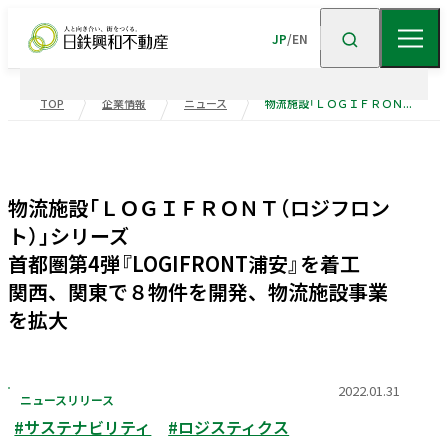
JP
/
EN
TOP
企業情報
ニュース
物流施設「ＬＯＧＩＦＲＯＮＴ（ロジフロント）」シリーズ 首都圏第4弾『LOGIFRONT浦安』を着工 関西、関東で８物件を開発、物流施設事業を拡大
企業情報
ニュース
企業情報TOP
トップメッセージ
物流施設「ＬＯＧＩＦＲＯＮＴ（ロジフロン
ト）」シリーズ
企業理念
会社概要
事業紹介
首都圏第4弾『LOGIFRONT浦安』を着工
沿革
事業・
ポートフォリ
関西、関東で８物件を開発、物流施設事業
を拡大
サステナビリティ
役員一覧
組織図
ビル事業
住宅事業
グループ会社
受賞歴
高級
賃貸
住宅
事業
物流施設事業
2022.01.31
ニュースリリース
業績・財務
トップメッセージ
サステナビリティ
ニュース・
トピックス
企業広告
#サステナビリティ
#ロジスティクス
不動産
ソリューション
市街地
マネジメント
再開発
事業