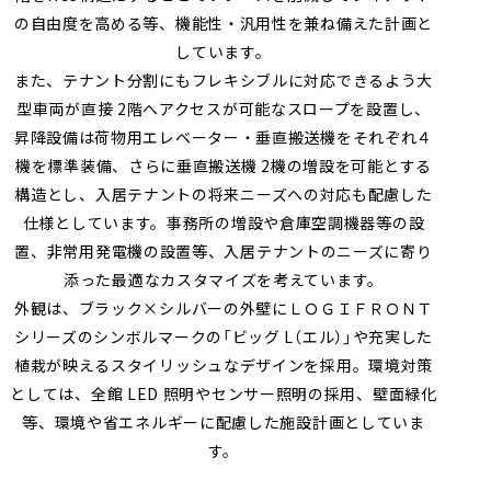
の自由度を高める等、機能性・汎用性を兼ね備えた計画と
しています。
また、テナント分割にもフレキシブルに対応できるよう大
型車両が直接 2階へアクセスが可能なスロープを設置し、
昇降設備は荷物用エレベーター・垂直搬送機をそれぞれ４
機を標準装備、さらに垂直搬送機 2機の増設を可能とする
構造とし、入居テナントの将来ニーズへの対応も配慮した
仕様としています。事務所の増設や倉庫空調機器等の設
置、非常用発電機の設置等、入居テナントのニーズに寄り
添った最適なカスタマイズを考えています。
外観は、ブラック×シルバーの外壁にＬＯＧＩＦＲＯＮＴ
シリーズのシンボルマークの「ビッグ L（エル）」や充実した
植栽が映えるスタイリッシュなデザインを採用。環境対策
としては、全館 LED 照明やセンサー照明の採用、壁面緑化
等、環境や省エネルギーに配慮した施設計画としていま
す。