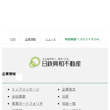
TOP
企業情報
ニュース
物流施設「ＬＯＧＩＦＲＯＮＴ（ロジフロント）」シリーズ 首都圏第4弾『LOGIFRONT浦安』を着工 関西、関東で８物件を開発、物流施設事業を拡大
企業情報
トップメッセージ
企業理念
会社概要
沿革
事業ポートフォリオ
役員一覧