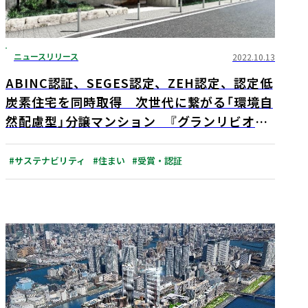
ニュースリリース
2022.10.13
ABINC認証、SEGES認定、ZEH認定、認定低
炭素住宅を同時取得 次世代に繋がる「環境自
然配慮型」分譲マンション 『グランリビオ浜
田山』10月22日（土）モデルルームグランドオ
ープン
#サステナビリティ
#住まい
#受賞・認証