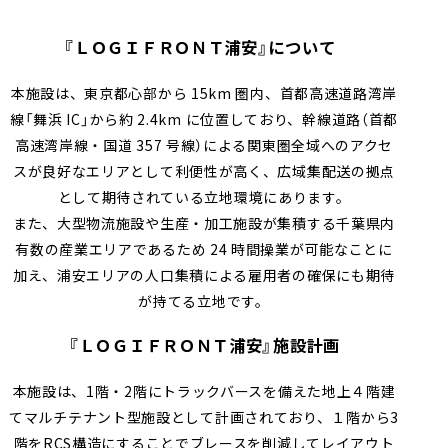
『ＬＯＧＩＦＲＯＮＴ浦安』について
本施設は、東京都心部から 15km 圏内、首都高速道路湾岸
線「舞浜 IC」から約 2.4km に位置しており、幹線道路（首都
高速湾岸線・国道 357 号線）による関東圏全域へのアクセ
スが良好なエリアとして利便性が高く、広域集配送の拠点
として期待されている立地環境にあります。
また、大型物流施設や生産・加工施設が集積する千葉県内
有数の産業エリアであるため 24 時間操業が可能なことに
加え、浦安エリアの人口集積による雇用者の確保にも期待
が持てる立地です。
『ＬＯＧＩＦＲＯＮＴ浦安』施設計画
本施設は、1階・2階にトラックバースを備えた地上４階建
てマルチテナント型施設として計画されており、１階から3
階をRCS構造にすることでブレースを削減してレイアウト