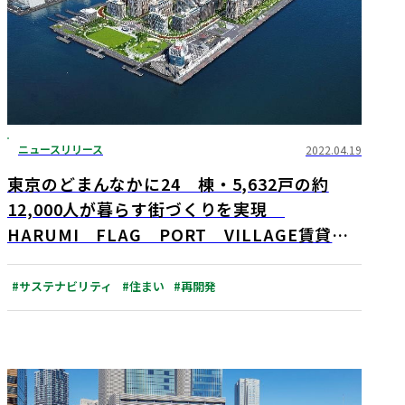
ニュースリリース
2022.04.19
東京のどまんなかに24 棟・5,632戸の約
12,000人が暮らす街づくりを実現
HARUMI FLAG PORT VILLAGE賃貸住
宅街区のシニア住宅・介護住宅の事業者を
（株）東急イーライフデザインに決定 「グラン
#サステナビリティ
#住まい
#再開発
クレールHARUMI FLAG 」2024年春開業
予定