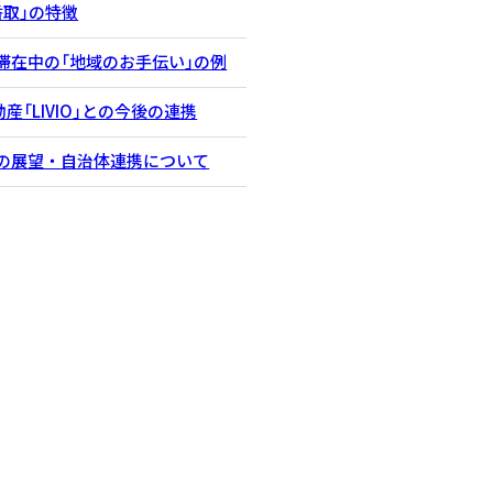
 香取」の特徴
KU』滞在中の「地域のお手伝い」の例
産「LIVIO」との今後の連携
KU』の展望・自治体連携について