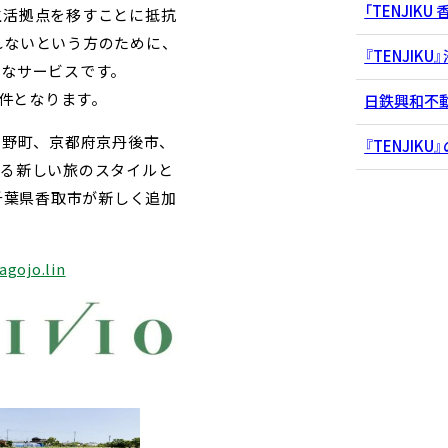
「TENJIKU
生活拠点を移すことに抵抗
れないという方のために、
『TENJI
的なサービスです。
件となります。
日鉄興和不動
吉野町、京都府京丹後市、
『TENJI
れる新しい旅のスタイルと
千葉県香取市が新しく追加
agojo.lin