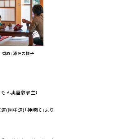
IKU 香取」滞在の様子
えもん奥屋敷家主）
(圏中道)「神崎IC」より