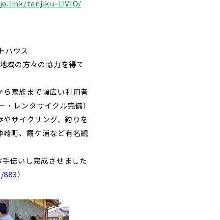
jo.link/tenjiku-LIVIO/
ストハウス
地域の方々の協力を得て
から家族まで幅広い利用者
カー・レンタサイクル完備）
歩やサイクリング、釣りを
神崎町、霞ケ浦など有名観
をお手伝いし完成させました
s/883
）