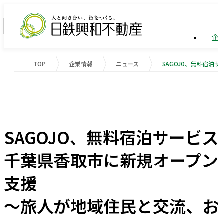
TOP
企業情報
ニュース
企業情報
ビル事
トップ
業績・
企業情報
事業紹介
サステナビリティ
業績・財務
会社概
物流施
重要課
SAGOJO、無料宿泊サービス『
役員一
マンシ
社会変
千葉県香取市に新規オープ
受賞歴
国際事
社会貢
支援
会社案内
〜旅人が地域住民と交流、