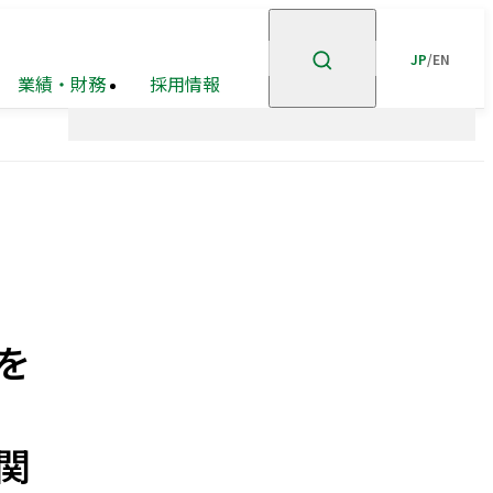
JP
/
EN
業績・財務
採用情報
ント
企業理念
高級
ステークホルダー
有価証券報告書等
賃貸
住宅
事業
エンゲージメント
事業・
市街地
安全・安心の確保
ポートフォリオ
再開発
事業
グループ会社
ホテル事業
ガバナンスの充実・
高度化
を
企業広告
オープン
GRIスタンダード
イノベーション
内容索引
への
取り組み
関