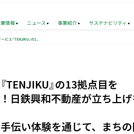
企業情報
ニュース
事業紹介
サステナビリティ
SAGOJO、無料宿泊サービス『TENJIKU』の13拠点目を 千葉県香取市に新規オープン！日鉄興和不動産が立ち上げを支援 〜旅人が地域住民と交流、お手伝い体験を通じて、まちの関係人口を創出〜
TOP
業
メッセージ
財務
トップメッセージ
住宅事業
サステナビリティ
連結業績推移
マネジメ
要
設事業
題
（マテリアリティ）
沿革
不動産
地球環境への配慮
ソリューション
TENJIKU』の13拠点目を
覧
ョン
化への対応
再生
事業
組織図
地域
次世代を担う人材創出
創生
事業
ン！日鉄興和不動産が立ち上げ
業
献活動・
コミュニティ支援
ニュース・
農業事業
サステナブルファイナンス
トピックス
（PDF）
電子公告
お手伝い体験を通じて、まちの