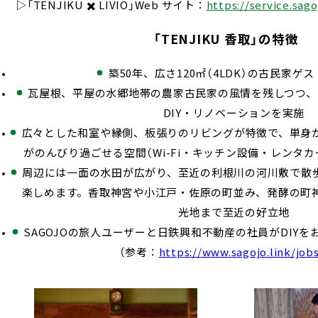
▷「TENJIKU ✖️ LIVIO」Web サイト：
https://service.sago
「TENJIKU 香取」の特徴
築50年、広さ120㎡（4LDK）の古民家ゲ
瓦屋根、平屋の水郷地帯の農家古民家の風情を残しつつ、
DIY・リノベーションを実施
広々とした和室や縁側、板張りのリビングが特徴で、単身
がのんびり過ごせる空間（Wi-Fi・キッチン設備・レンタ
周辺には一面の水田が広がり、至近の利根川の河川敷で散
楽しめます。香取神宮や小江戸・佐原の町並み、発酵の町
光地まで至近の好立地
SAGOJOの旅人ユーザーと日鉄興和不動産の社員がDIY
（参考：
https://www.sagojo.link/job