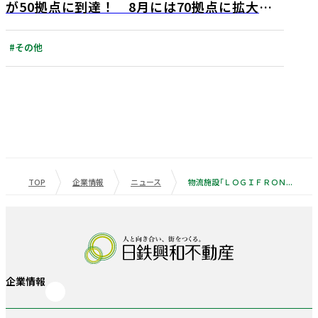
が50拠点に到達！ 8月には70拠点に拡大予
定 ワシントンホテルが運営するR&Bホテル
のラウンジが新たに加盟
#その他
TOP
企業情報
ニュース
物流施設「ＬＯＧＩＦＲＯＮＴ（ロジフロント）」シリーズ 近畿圏第3弾 『LOGIFRONT尼崎Ⅳ』を開発 メーカー系物流会社が専用物流センターとして利用予定
企業情報