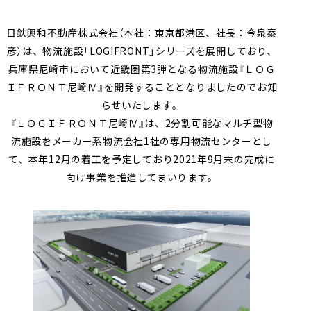
採用情報
会社案内（PDF）
電子公告
マンション
ステークホルダー
再生
事業
地域
重要課題
創生
事業
業績・財務
連結業績推移
日鉄興和不動産株式会社（本社：東京都港区、社長：今泉泰
エンゲージメント
（マテリアリティ）
彦）は、物流施設「
LOGIFRONT
」シリーズを展開しており、
ホテル事業
国際事業
有価証券報告書等
地球環境への配慮
安全・安心の確保
兵庫県尼崎市において近畿圏第
3
弾となる物流施設『ＬＯＧ
農業事業
オープン
ＩＦＲＯＮＴ尼崎
Ⅳ
』を開発することとなりましたのでお知
社会変化への対応
イノベーション
次世代を担う人材創
への
らせいたします。
取り組み
『ＬＯＧＩＦＲＯＮＴ尼崎
Ⅳ
』は、
2
分割可能なマルチ型物
ガバナンスの充実・
社会貢献活動・
流施設をメーカー系物流会社
1
社の専用物流センターとし
高度化
コミュニティ支援
て、本年
12
月の着工を予定しており
2021
年
9
月末の完成に
サステナブルファイナ
GRIスタンダード
向け事業を推進してまいります。
ンス
内容索引