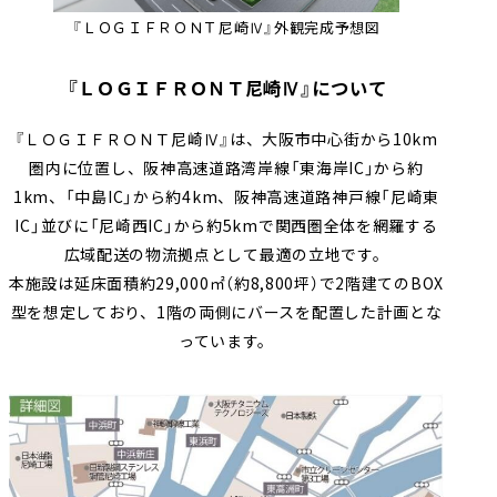
『ＬＯＧＩＦＲＯＮＴ尼崎Ⅳ』外観完成予想図
『ＬＯＧＩＦＲＯＮＴ尼崎Ⅳ』について
『ＬＯＧＩＦＲＯＮＴ尼崎
Ⅳ
』は、大阪市中心街から
10km
圏内に位置し、阪神高速道路湾岸線「東海岸
IC
」から約
1km
、「中島
IC
」から約
4km
、阪神高速道路神戸線「尼崎東
IC
」並びに「尼崎西
IC
」から約
5km
で関西圏全体を網羅する
広域配送の物流拠点として最適の立地です。
本施設は延床面積約
29,000
㎡（約
8,800
坪）で
2
階建ての
BOX
型を想定しており、
1
階の両側にバースを配置した計画とな
っています。