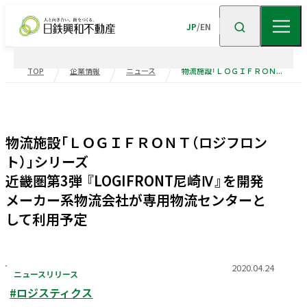
JP
/
EN
TOP
企業情報
ニュース
物流施設「ＬＯＧＩＦＲＯＮＴ（ロジフロント）」シリーズ 近畿圏第3弾 『LOGIFRONT尼崎Ⅳ』を開発 メーカー系物流会社が専用物流センターとして利用予定
企業情報
ニュース
企業情報TOP
トップメッセージ
物流施設「ＬＯＧＩＦＲＯＮＴ（ロジフロン
ト）」シリーズ
企業理念
会社概要
事業紹介
近畿圏第3弾 『LOGIFRONT尼崎Ⅳ』を開発
沿革
事業・
ポートフォリ
メーカー系物流会社が専用物流センターと
して利用予定
サステナビリティ
役員一覧
組織図
ビル事業
住宅事業
グループ会社
受賞歴
高級
賃貸
住宅
事業
物流施設事業
2020.04.24
ニュースリリース
業績・財務
トップメッセージ
サステナビリティ
ニュース・
トピックス
企業広告
#ロジスティクス
不動産
ソリューション
市街地
マネジメント
再開発
事業