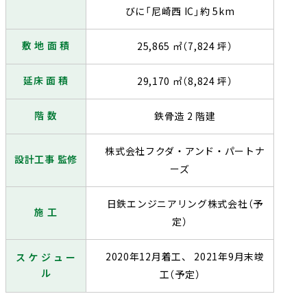
びに「尼崎西 IC」約 5km
敷 地 面 積
25,865 ㎡（7,824 坪）
延床 面 積
29,170 ㎡（8,824 坪）
階 数
鉄骨造 2 階建
株式会社フクダ・アンド・パートナ
設計工事 監修
ーズ
日鉄エンジニアリング株式会社（予
施 工
定）
2020年12月着工、 2021年9月末竣
ス ケ ジ ュ ー
ル
工（予定）