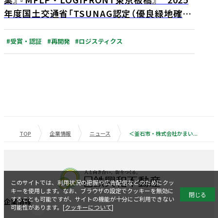
年度国土交通省「TSUNAG認定（優良緑地確保
計画認定制度）」でダブル認定 「★★（ダブ
ル・スター）」及び「★（シングル・スター」認
#受賞・認証
#再開発
#ロジスティクス
定を取得
TOP
企業情報
ニュース
＜釜石市・株式会社かまいしDMC・日鉄興和不動産株式会社・株式会社オカムラ 4者共同プロジェクト〉 岩手県釜石市における2拠点目の人材育成施設 「NEMARU PORT（ねまるポート）」を2025年8月1日に新設 ～釜石での学びを深化させ地域の課題解決に寄与～
このサイトでは、利用状況の把握や広告配信などのためにクッ
キーを使用します。なお、ブラウザの設定でクッキーを無効に
閉じる
することも可能ですが、サイトの機能が十分にご利用できない
企業情報
可能性があります。[
クッキーについて
]