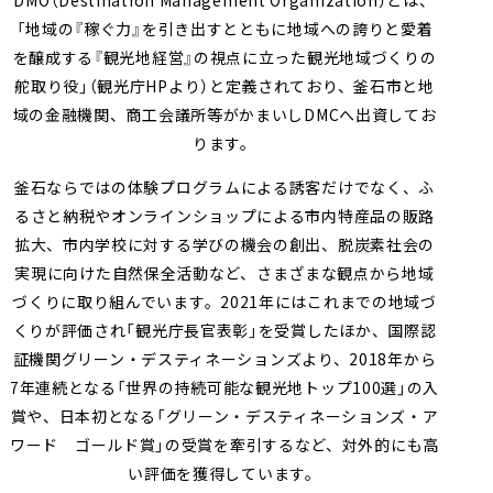
DMO（Destination Management Organization）とは、
「地域の『稼ぐ力』を引き出すとともに地域への誇りと愛着
を醸成する『観光地経営』の視点に立った観光地域づくりの
舵取り役」（観光庁HPより）と定義されており、釜石市と地
域の金融機関、商工会議所等がかまいしDMCへ出資してお
ります。
釜石ならではの体験プログラムによる誘客だけでなく、ふ
るさと納税やオンラインショップによる市内特産品の販路
拡大、市内学校に対する学びの機会の創出、脱炭素社会の
実現に向けた自然保全活動など、さまざまな観点から地域
づくりに取り組んでいます。2021年にはこれまでの地域づ
くりが評価され「観光庁長官表彰」を受賞したほか、国際認
証機関グリーン・デスティネーションズより、2018年から
7年連続となる「世界の持続可能な観光地トップ100選」の入
賞や、日本初となる「グリーン・デスティネーションズ・ア
ワード ゴールド賞」の受賞を牽引するなど、対外的にも高
い評価を獲得しています。