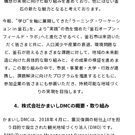
構想の実現に向けた取り組みを進めており、他にはない釜
石の新たな魅力となると考えております。
今般、"学び"を軸に展開してきた「ラーニング・ワーケーシ
ョン in 釜石」を、より"実践"の色を強めた『釜石オープン・
フィールド・ラボ』へと進化させるべく、釜石市は来訪いた
だく皆さまと共に、人口減少や産業の衰退、環境問題な
ど、釜石が抱えるさまざまな課題に対して、地域の未来創
造に向けた具体的な取り組みと、その成果の検証を進めま
す。この取り組みの中で、市民・事業者・大学・行政が連
携し、課題解決に向けたプログラムを推進するとともに、
参加企業の皆さまにも参画いただき、持続可能な地域づく
りの実現を目指します。
4．株式会社かまいしDMCの概要・取り組み
かまいしDMCは、2018年４月に、震災復興の総仕上げを担
う目的で設立された観光地域づくり法人（DMO）です。