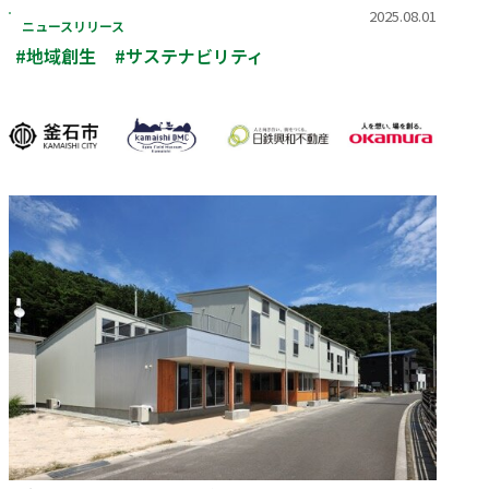
2025.08.01
ニュースリリース
採用情報
会社案内（PDF）
電子公告
マンション
ステークホルダー
再生
事業
地域
重要課題
創生
事業
業績・財務
連結業績推移
エンゲージメント
（マテリアリティ）
#地域創生
#サステナビリティ
ホテル事業
国際事業
有価証券報告書等
地球環境への配慮
安全・安心の確保
農業事業
オープン
社会変化への対応
イノベーション
次世代を担う人材創
への
取り組み
ガバナンスの充実・
社会貢献活動・
高度化
コミュニティ支援
サステナブルファイナ
GRIスタンダード
ンス
内容索引