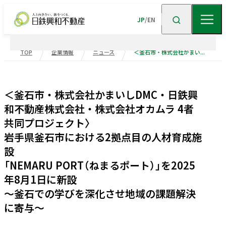
JP
/
EN
TOP
企業情報
ニュース
＜釜石市・株式会社かまいしDMC・日鉄興和不動産株式会社・株式会社オカムラ 4者共同プロジェクト〉 岩手県釜石市における2拠点目の人材育成施設 「NEMARU PORT（ねまるポート）」を2025年8月1日に新設 ～釜石での学びを深化させ地域の課題解決に寄与～
企業情報
＜釜石市・株式会社かまいしDMC・日鉄興
ニュース
企業情報TOP
トップメッセージ
和不動産株式会社・株式会社オカムラ 4者
共同プロジェクト〉
企業理念
会社概要
事業紹介
岩手県釜石市における2拠点目の人材育成施
沿革
事業・
ポートフォリ
設
「NEMARU PORT（ねまるポート）」を2025
サステナビリティ
役員一覧
組織図
ビル事業
住宅事業
年8月1日に新設
グループ会社
受賞歴
～釜石での学びを深化させ地域の課題解決
高級
賃貸
住宅
事業
物流施設事業
業績・財務
に寄与～
トップメッセージ
サステナビリティ
ニュース・
トピックス
企業広告
不動産
ソリューション
市街地
マネジメント
再開発
事業