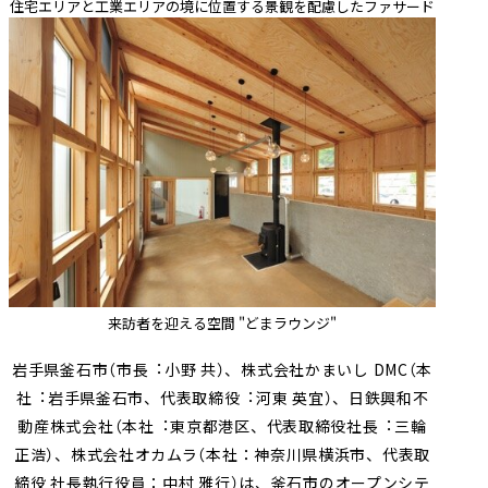
住宅エリアと工業エリアの境に位置する景観を配慮したファサード
来訪者を迎える空間 "どまラウンジ"
岩手県釜石市（市長︓小野 共）、株式会社かまいし DMC（本
社︓岩手県釜石市、代表取締役︓河東 英宜）、日鉄興和不
動産株式会社（本社︓東京都港区、代表取締役社長︓三輪
正浩）、株式会社オカムラ（本社：神奈川県横浜市、代表取
締役 社長執行役員：中村 雅行）は、釜石市のオープンシテ