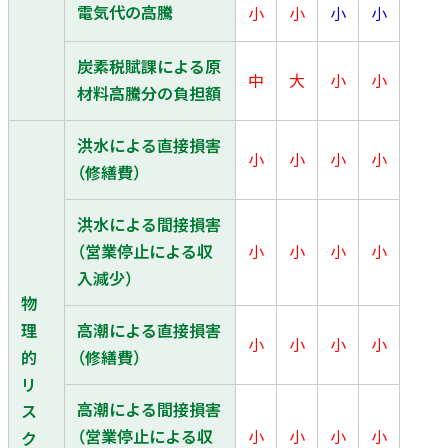
電気代の高騰
小
小
小
小
炭素税賦課による原
中
大
小
小
材料高騰分の負担額
洪水による直接損害
小
小
小
小
（修繕費）
洪水による間接損害
（営業停止による収
小
小
小
小
入減少）
物
理
高潮による直接損害
小
小
小
小
的
（修繕費）
リ
高潮による間接損害
ス
（営業停止による収
小
小
小
小
ク