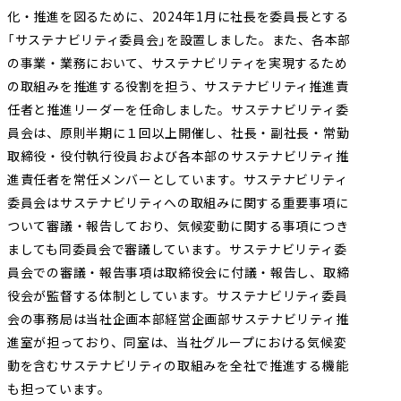
化・推進を図るために、2024年1月に社長を委員長とする
採用情報
会社案内（PDF）
電子公告
マンション
ステークホルダー
再生
事業
地域
重要課題
創生
事業
業績・財務
連結業績推移
「サステナビリティ委員会」を設置しました。また、各本部
エンゲージメント
（マテリアリティ）
の事業・業務において、サステナビリティを実現するため
ホテル事業
国際事業
有価証券報告書等
地球環境への配慮
安全・安心の確保
の取組みを推進する役割を担う、サステナビリティ推進責
オープン
任者と推進リーダーを任命しました。サステナビリティ委
イノベーション
社会変化への対応
への
次世代を担う人材創
員会は、原則半期に１回以上開催し、社長・副社長・常勤
取り組み
取締役・役付執行役員および各本部のサステナビリティ推
ガバナンスの充実・
社会貢献活動・
進責任者を常任メンバーとしています。サステナビリティ
高度化
コミュニティ支援
委員会はサステナビリティへの取組みに関する重要事項に
ついて審議・報告しており、気候変動に関する事項につき
サステナブルファイナ
GRIスタンダード
ンス
内容索引
ましても同委員会で審議しています。サステナビリティ委
員会での審議・報告事項は取締役会に付議・報告し、取締
役会が監督する体制としています。サステナビリティ委員
会の事務局は当社企画本部経営企画部サステナビリティ推
進室が担っており、同室は、当社グループにおける気候変
動を含むサステナビリティの取組みを全社で推進する機能
も担っています。