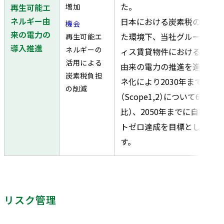
た。
増加
再生可能エ
ネルギー由
日本における炭素税の制度
機会
来の電力の
た環境下、当社グループは
再生可能エ
導入推進
ネルギーの
ィス賃貸物件における再生
活用による
由来の電力の推進を進めて
炭素税負担
ネ化により2030年までにGH
の削減
（Scope1,2）について60％削
比）、2050年までに自社GH
トゼロ達成を目標として取
す。
リスク管理