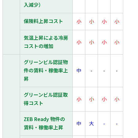
入減少）
保険料上昇コスト
小
小
小
小
気温上昇による冷房
小
小
小
小
コストの増加
グリーンビル認証物
件の賃料・稼働率上
中
-
-
-
昇
グリーンビル認証取
小
小
小
小
得コスト
ZEB Ready 物件の
中
大
-
-
賃料・稼働率上昇