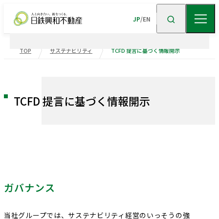
JP
/
EN
TOP
サステナビリティ
TCFD 提言に基づく情報開示
企業情報
ニュース
企業情報TOP
トップメッセージ
TCFD 提言に基づく情報開示
企業理念
会社概要
事業紹介
沿革
事業・
ポートフォリ
サステナビリティ
役員一覧
組織図
ビル事業
住宅事業
ガバナンス
グループ会社
受賞歴
高級
賃貸
住宅
事業
物流施設事業
業績・財務
トップメッセージ
サステナビリティ
ニュース・
トピックス
企業広告
不動産
ソリューション
市街地
マネジメント
再開発
事業
当社グループでは、サステナビリティ経営のいっそうの強