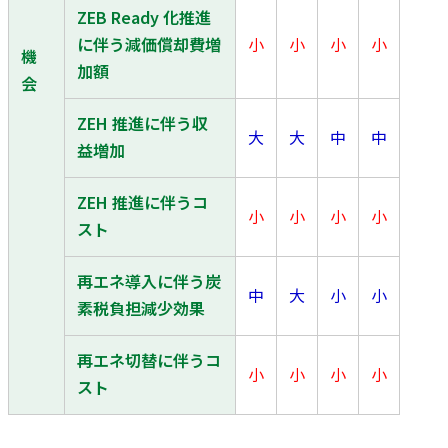
ZEB Ready 化推進
に伴う減価償却費増
小
小
小
小
機
加額
会
ZEH 推進に伴う収
大
大
中
中
益増加
ZEH 推進に伴うコ
小
小
小
小
スト
再エネ導入に伴う炭
中
大
小
小
素税負担減少効果
再エネ切替に伴うコ
小
小
小
小
スト