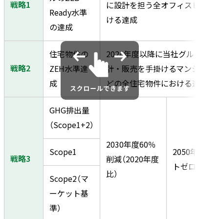
戦略1
に設計を担う全オフィスビルに
Ready水準
ける達成
の達成
住宅物件の
2024年度以降に当社グループが
戦略2
ZEH水準達
計・販売を手掛けるマンション
成
どの全住宅物件における達成
GHG排出量
（Scope1+2）
2030年度60％
Scope1
2050年度ネ
戦略3
削減（2020年度
トゼロ達成
比）
Scope2（マ
ーケット基
準）