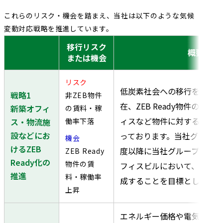
これらのリスク・機会を踏まえ、当社は以下のような気候
変動対応戦略を推進しています。
移行リスク
概要
または機会
リスク
低炭素社会への移行を各企
戦略1
非ZEB物件
在、ZEB Ready物件のよ
新築オフィ
の賃料・稼
ィスなど物件に対する市場
働率下落
ス・物流施
設などにお
っております。当社グループで
機会
けるZEB
度以降に当社グループが主
ZEB Ready
Ready化の
物件の賃
フィスビルにおいて、全件ZEB
推進
料・稼働率
成することを目標としていま
上昇
エネルギー価格や電気料金