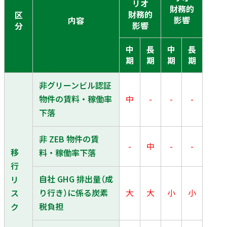
リオ
財務的
財務的
区
影響
内容
影響
分
中
長
中
長
期
期
期
期
非グリーンビル認証
物件の賃料・稼働率
中
-
-
-
下落
非 ZEB 物件の賃
-
中
-
-
移
料・稼働率下落
行
自社 GHG 排出量（成
リ
り行き）に係る炭素
大
大
小
小
ス
税負担
ク