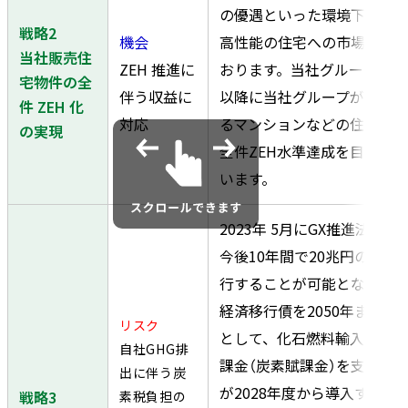
の優遇といった環境下、ZE
戦略2
機会
高性能の住宅への市場のニー
当社販売住
ZEH 推進に
おります。当社グループでは、
宅物件の全
伴う収益に
以降に当社グループが設計
件 ZEH 化
対応
るマンションなどの住宅物
の実現
全件ZEH水準達成を目標と
います。
2023年 5月にGX推進法が
今後10年間で20兆円のGX
行することが可能となり、ま
経済移行債を2050年までに
リスク
として、化石燃料輸入事業
自社GHG排
課金（炭素賦課金）を支払う
出に伴う炭
が2028年度から導入するこ
戦略3
素税負担の