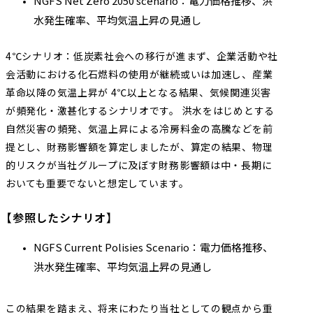
NGFS Net Zero 2050 scenario：電力価格推移、洪
水発生確率、平均気温上昇の見通し
4℃シナリオ：低炭素社会への移行が進まず、企業活動や社
会活動における化石燃料の使用が継続或いは加速し、産業
革命以降の気温上昇が 4℃以上となる結果、気候関連災害
が頻発化・激甚化するシナリオです。 洪水をはじめとする
自然災害の頻発、気温上昇による冷房料金の高騰などを前
提とし、財務影響額を算定しましたが、算定の結果、物理
的リスクが当社グループに及ぼす財務影響額は中・長期に
おいても重要でないと想定しています。
【参照したシナリオ】
NGFS Current Polisies Scenario：電力価格推移、
洪水発生確率、平均気温上昇の見通し
この結果を踏まえ、将来にわたり当社としての観点から重