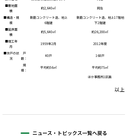
■敷地面
約2,640㎡
同左
積
■構造・規
鉄筋コンクリート造、地上
鉄筋コンクリート造、地上17階地
模
6階建
下2階建
■延床面
約5,640㎡
約26,200㎡
積
■竣工年
1959年2月
2012年度
月
■住戸の状
戸
40戸
168戸
況
数：
規
平均約56㎡
平均約75㎡
模：
ほか事務所1区画
以上
ニュース・トピックス一覧へ戻る