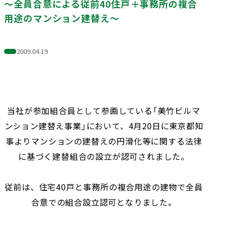
ホテル事業
国際事業
～全員合意による従前40住戸＋事務所の複合
有価証券報告書等
会社案内（PDF）
地球環境への配慮
電子公告
安全・安心の確保
用途のマンション建替え～
オープン
イノベーション
社会変化への対応
への
次世代を担う人材創
取り組み
2009.04.19
ガバナンスの充実・
社会貢献活動・
高度化
コミュニティ支援
サステナブルファイナ
GRIスタンダード
ンス
内容索引
当社が参加組合員として参画している「美竹ビルマ
ンション建替え事業」において、4月20日に東京都知
事よりマンションの建替えの円滑化等に関する法律
に基づく建替組合の設立が認可されました。
従前は、住宅40戸と事務所の複合用途の建物で全員
合意での組合設立認可となりました。