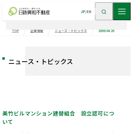
JP
/
EN
TOP
企業情報
ニュース・トピックス
2009.04.20
企業情報
事業紹介
企業情報TOP
トップメッセージ
ニュース・トピックス
企業理念
会社概要
サステナビリティ
ビル事業
住宅事業
沿革
事業・
ポートフォリ
高級
賃貸
住宅
事業
物流施設事業
業績・財務
役員一覧
組織図
トップメッセージ
サステナビリティ
不動産
ソリューション
市街地
マネジメント
再開発
事業
美竹ビルマンション建替組合 設立認可につ
グループ会社
受賞歴
採用情報
マンション
ステークホルダー
再生
事業
地域
重要課題
創生
事業
いて
業績・財務
連結業績推移
ニュース・
エンゲージメント
トピックス
企業広告
（マテリアリティ）