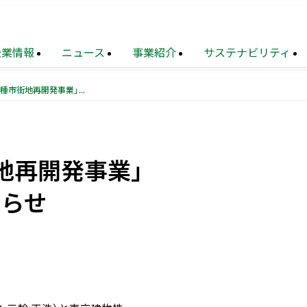
企業情報
ニュース
事業紹介
サステナビリティ
「船堀四丁目地区第一種市街地再開発事業」 市街地再開発組合設立のお知らせ
TOP
業
メッセージ
財務
トップメッセージ
住宅事業
サステナビリティ
連結業績推移
マネジメ
要
設事業
題
（マテリアリティ）
沿革
不動産
地球環境への配慮
ソリューション
地再開発事業」
覧
ョン
化への対応
再生
事業
組織図
地域
次世代を担う人材創出
創生
事業
知らせ
業
献活動・
コミュニティ支援
ニュース・
農業事業
サステナブルファイナンス
トピックス
（PDF）
電子公告