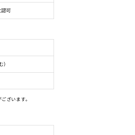
立認可
む）
がございます。