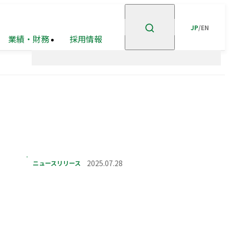
JP
/
EN
業績・財務
採用情報
ント
企業理念
高級
ステークホルダー
有価証券報告書等
賃貸
住宅
事業
エンゲージメント
事業・
市街地
安全・安心の確保
ポートフォリオ
再開発
事業
グループ会社
ホテル事業
ガバナンスの充実・
高度化
ニュースリリース
2025.07.28
企業広告
オープン
GRIスタンダード
イノベーション
内容索引
への
取り組み