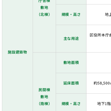
庁舎棟
敷地
（北棟）
規模・高さ
地
区役所本庁
主な用途
施設建築物
敷地面積
延床面積
約58,50
民間棟
敷地
（南棟）
規模・高さ
地下1階