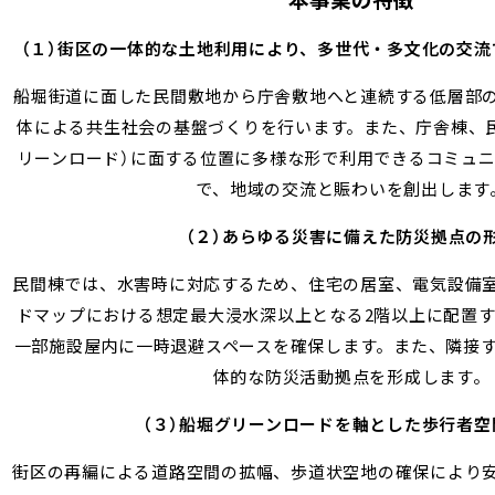
（１）街区の一体的な土地利用により、多世代・多文化の交
船堀街道に面した民間敷地から庁舎敷地へと連続する低層部
体による共生社会の基盤づくりを行います。また、庁舎棟、
リーンロード）に面する位置に多様な形で利用できるコミュ
で、地域の交流と賑わいを創出します
（２）あらゆる災害に備えた防災拠点の
民間棟では、水害時に対応するため、住宅の居室、電気設備
ドマップにおける想定最大浸水深以上となる2階以上に配置
一部施設屋内に一時退避スペースを確保します。また、隣接
体的な防災活動拠点を形成します。
（３）船堀グリーンロードを軸とした歩行者空
街区の再編による道路空間の拡幅、歩道状空地の確保により