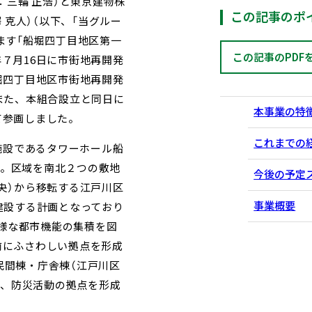
三輪 正浩）と東京建物株
この記事のポ
 克人）（以下、「当グルー
ます「船堀四丁目地区第一
この記事のPDF
年７月16日に市街地再開発
堀四丁目地区市街地再開発
また、本組合設立と同日に
本事業の特
て参画しました。
これまでの
施設であるタワーホール船
す。区域を南北２つの敷地
今後の予定
央）から移転する江戸川区
事業概要
建設する計画となっており
様な都市機能の集積を図
前にふさわしい拠点を形成
民間棟・庁舎棟（江戸川区
で、防災活動の拠点を形成