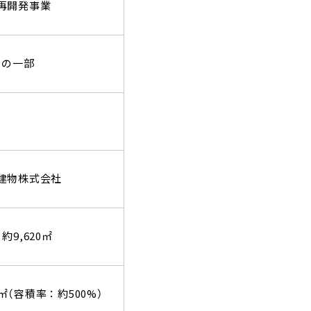
再開発事業
目の一部
建物株式会社
約
9,620
㎡
0㎡（容積率：約500%）