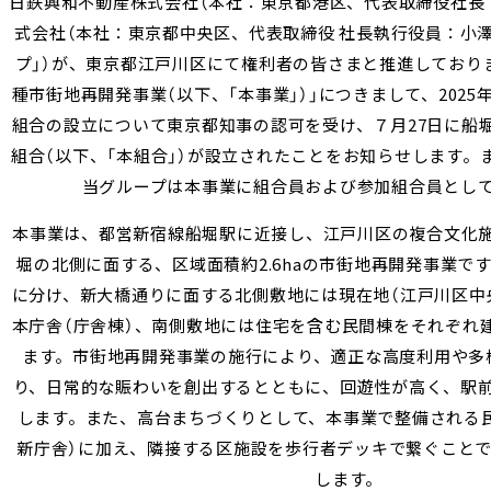
日鉄興和不動産株式会社（本社：東京都港区、代表取締役社長：
式会社（本社：東京都中央区、代表取締役 社長執行役員：小澤
プ」）が、東京都江戸川区にて権利者の皆さまと推進しており
種市街地再開発事業（以下、「本事業」）」につきまして、2025
組合の設立について東京都知事の認可を受け、７月27日に船
組合（以下、「本組合」）が設立されたことをお知らせします。
当グループは本事業に組合員および参加組合員とし
本事業は、都営新宿線船堀駅に近接し、江戸川区の複合文化
堀の北側に面する、区域面積約2.6haの市街地再開発事業で
に分け、新大橋通りに面する北側敷地には現在地（江戸川区中
本庁舎（庁舎棟）、南側敷地には住宅を含む民間棟をそれぞれ
ます。市街地再開発事業の施行により、適正な高度利用や多
り、日常的な賑わいを創出するとともに、回遊性が高く、駅
します。また、高台まちづくりとして、本事業で整備される
新庁舎）に加え、隣接する区施設を歩行者デッキで繋ぐこと
します。