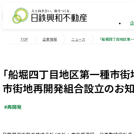
TOP
企業情報
ニュース
企業情報
ビル事
トップ
業績・
企業情報
事業紹介
サステナビリティ
業績・財務
会社概
物流施
重要課
「船堀四丁目地区第一種市街
役員一
マンシ
社会変
市街地再開発組合設立のお
受賞歴
国際事
社会貢
#再開発
会社案内