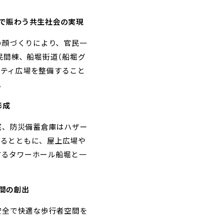
流で賑わう共生社会の実現
の顔づくりにより、官民一
民間棟、船堀街道（船堀グ
ニティ広場を整備すること
。
形成
室、防災備蓄倉庫はハザー
するとともに、屋上広場や
するタワーホール船堀と一
間の創出
安全で快適な歩行者空間を