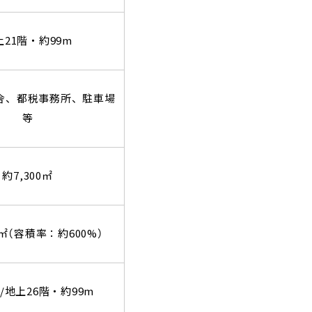
上21階・約99m
舎、都税事務所、駐車場
等
約
7,300
㎡
0㎡（容積率：約600%）
/地上26階・約99m