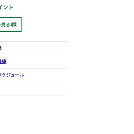
イント
を見る
徴
経緯
スケジュール