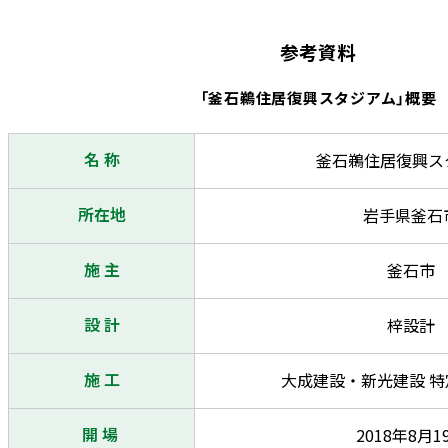
参考資料
「釜石鵜住居復興スタジアム」概要
名 称
釜石鵜住居復興ス
所在地
岩手県釜石
施 主
釜石市
設 計
梓設計
施 工
大成建設・新光建設 
開 場
2018年8月1