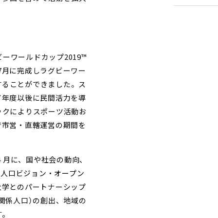
ーワールドカップ2019™
年7月に完成しラグビーワー
することができました。ス
了年度以後に民間活力を導
ックによりスポーツ活動お
で市営・直轄運営の期間を
４月に、国や社会の動向、
市人口ビジョン・オープン
大学とのパートナーシップ
関係人口）の創出、地域の
す。