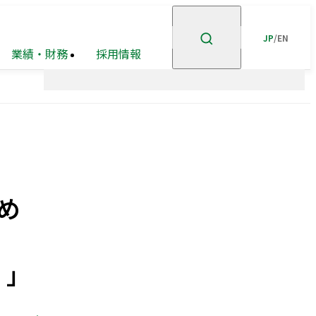
JP
/
EN
業績・財務
採用情報
ント
企業理念
高級
ステークホルダー
有価証券報告書等
賃貸
住宅
事業
エンゲージメント
事業・
市街地
安全・安心の確保
ポートフォリオ
再開発
事業
グループ会社
ホテル事業
ガバナンスの充実・
高度化
め
企業広告
オープン
GRIスタンダード
イノベーション
内容索引
への
取り組み
」