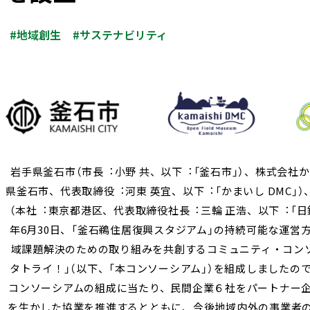
#地域創生
#サステナビリティ
岩手県釜石市（市長︓小野 共、以下︓「釜石市」）、株式会社か
県釜石市、代表取締役︓河東 英宜、以下︓「かまいし DMC」
（本社︓東京都港区、代表取締役社長︓三輪 正浩、以下︓「日鉄
年6月30日、「釜石鵜住居復興スタジアム」の持続可能な運営
域課題解決のための取り組みを共創するコミュニティ・コン
タトライ！」（以下、「本コンソーシアム」）を組成しましたの
コンソーシアムの組成に当たり、民間企業６社をパートナー
を生かした協業を推進するとともに、今後地域内外の事業者