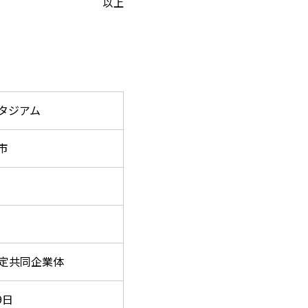
以上
タジアム
市
特定共同企業体
9日