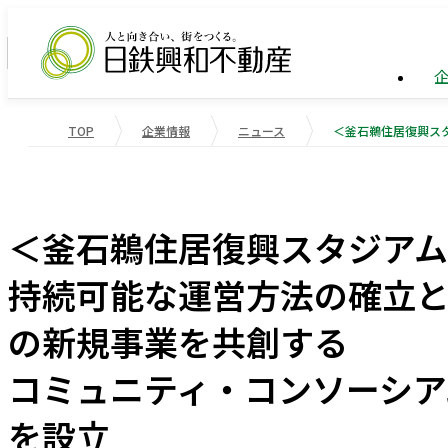
TOP
企業情報
ニュース
企業情報
ビル事
トップ
業績・
企業情報
事業紹介
サステナビリティ
業績・財務
会社概
物流施
重要課
＜釜石鵜住居復興スタジア
役員一
マンシ
社会変
持続可能な運営方法の確立
受賞歴
国際事
社会貢
の新規事業を共創する
コミュニティ・コンソーシア
会社案内
を設立