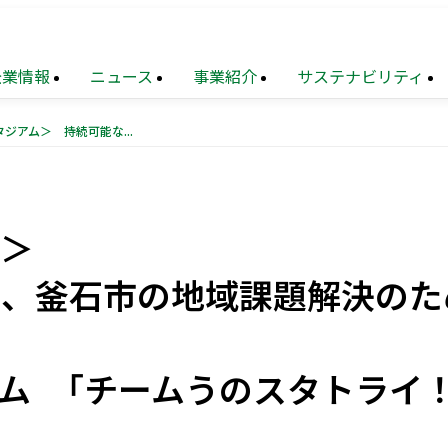
企業情報
ニュース
事業紹介
サステナビリティ
＜釜石鵜住居復興スタジアム＞ 持続可能な運営方法の確立と、釜石市の地域課題解決のための新規事業を共創する コミュニティ・コンソーシアム 「チームうのスタトライ！」を設立
TOP
業
メッセージ
財務
トップメッセージ
住宅事業
サステナビリティ
連結業績推移
マネジメ
要
設事業
題
（マテリアリティ）
沿革
不動産
地球環境への配慮
ソリューション
ム＞
覧
ョン
化への対応
再生
事業
組織図
地域
次世代を担う人材創出
創生
事業
と、釜石市の地域課題解決のた
業
献活動・
コミュニティ支援
ニュース・
農業事業
サステナブルファイナンス
トピックス
ム 「チームうのスタトライ！
（PDF）
電子公告