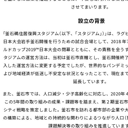
させてまいります。
設立の背景
「釜石鵜住居復興スタジアム（以下、「スタジアム」）」は、ラグビ
日本大会岩手釜石開催を行うための試合会場として、2018 
ルドカップ2019™日本大会の閉幕とともに、その責務を全う
タジアムの運営方法は、当初は釜石市直轄とし、釜石開催終
入した運営方法に変更する予定でしたが、世界的なパンデミ
よび地域経済が低迷し不安定な状況となったことで、現在ま
延長しています。
また、釜石市では、人口減少・少子高齢化に対応し、2020年
この5年間の取り組みの成果・課題等を踏まえ、第２期釜石
シティ戦略を策定しました。釜石市を訪れる都市部の企業や
の構築による、地域との持続的な関わりによるつながり人口（
課題解決等の取り組みを推進していま