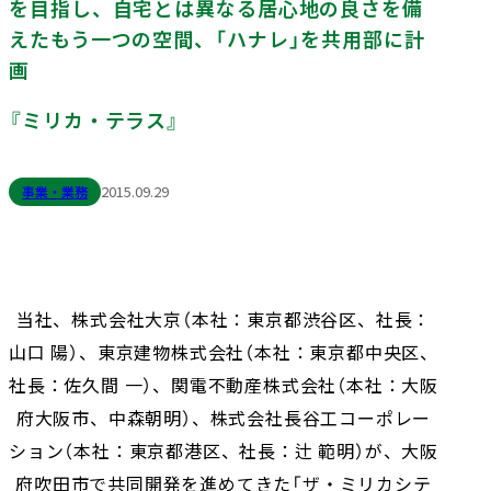
を目指し、自宅とは異なる居心地の良さを備
採用情報
会社案内（PDF）
電子公告
マンション
ステークホルダー
再生
事業
地域
重要課題
創生
事業
業績・財務
連結業績推移
えたもう一つの空間、「ハナレ」を共用部に計
エンゲージメント
（マテリアリティ）
画
ホテル事業
国際事業
有価証券報告書等
地球環境への配慮
安全・安心の確保
『ミリカ・テラス』
農業事業
オープン
社会変化への対応
イノベーション
次世代を担う人材創
への
取り組み
事業・業務
2015.09.29
ガバナンスの充実・
社会貢献活動・
高度化
コミュニティ支援
サステナブルファイナ
GRIスタンダード
ンス
内容索引
当社、株式会社大京（本社：東京都渋谷区、社長：
山口 陽）、東京建物株式会社（本社：東京都中央区、
社長：佐久間 一）、関電不動産株式会社（本社：大阪
府大阪市、中森朝明）、株式会社長谷工コーポレー
ション（本社：東京都港区、社長：辻 範明）が、大阪
府吹田市で共同開発を進めてきた「ザ・ミリカシテ