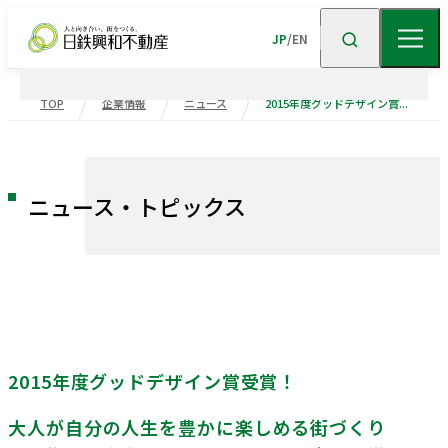
JP
/
EN
TOP
企業情報
ニュース
2015年度グッドデザイン賞受賞！ 大人が自分の人生を豊かに楽しめる街づくりを目指し、自宅とは異なる居心地の良さを備えたもう一つの空間、「ハナレ」を共用部に計画 『ミリカ・テラス』
企業情報
ニュース
企業情報TOP
トップメッセージ
ニュース・トピックス
企業理念
会社概要
事業紹介
沿革
事業・
ポートフォリ
サステナビリティ
役員一覧
組織図
ビル事業
住宅事業
2015年度グッドデザイン賞受賞！
グループ会社
受賞歴
高級
賃貸
住宅
事業
物流施設事業
業績・財務
トップメッセージ
サステナビリティ
大人が自分の人生を豊かに楽しめる街づくり
ニュース・
トピックス
企業広告
不動産
ソリューション
市街地
マネジメント
再開発
事業