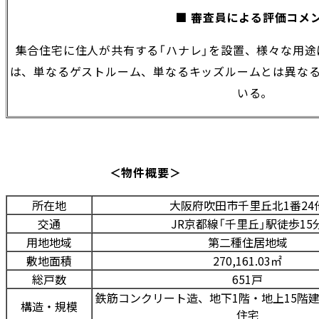
■ 審査員による評価コメ
集合住宅に住人が共有する「ハナレ」を設置、様々な用
は、単なるゲストルーム、単なるキッズルームとは異な
いる。
＜物件概要＞
所在地
大阪府吹田市千里丘北1番24
交通
JR京都線「千里丘」駅徒歩15
用地地域
第二種住居地域
敷地面積
270,161.03㎡
総戸数
651戸
鉄筋コンクリート造、地下1階・地上15階
構造・規模
住宅